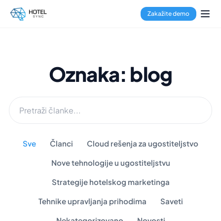
Zakažite demo
Oznaka: blog
Sve
Članci
Cloud rešenja za ugostiteljstvo
Nove tehnologije u ugostiteljstvu
Strategije hotelskog marketinga
Tehnike upravljanja prihodima
Saveti
Nekategorizovano
Novosti