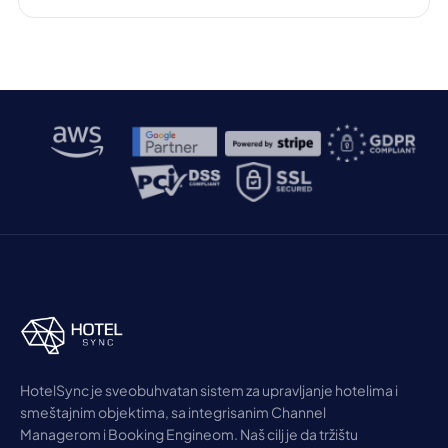
HotelSync je sveobuhvatan sistem za upravljanje hotelima i
smeštajnim objektima, sa integrisanim Channel
Managerom i Booking Engineom. Naš cilj je da tržištu