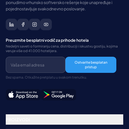
ponudimo vrhunsko softversko rešenje koje unapređuje i
pojednostavljuje svakodnevno poslovanje.
Preuzmite besplatni vodič za prihode hotela
Nedeljni saveti o formiranju cena, distribuciji i iskustvu gostiju, kojima
veruje više od 41.000 hotelijera.
Ostvarite besplatan
pristup
Bez spama. Otkažite pretplatu u svakom trenutku.
PROIZVODI
Rezervacioni sistem