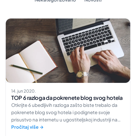
14. jun 2020.
TOP 6 razloga da pokrenete blog svog hotela
Otkrijte 6 ubedljivih razloga zašto biste trebalo da
pokrenete blog svog hotela i podignete svoje
prisustvo na internetu u ugostiteljskoj industriji na
viši nivo.
Pročitaj više →