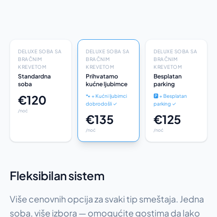
DELUXE SOBA SA
DELUXE SOBA SA
DELUXE SOBA SA
BRAČNIM
BRAČNIM
BRAČNIM
KREVETOM
KREVETOM
KREVETOM
Standardna
Prihvatamo
Besplatan
soba
kućne ljubimce
parking
€120
🐾 + Kućni ljubimci
🅿️ + Besplatan
dobrodošli ✓
parking ✓
/noć
€135
€125
/noć
/noć
Fleksibilan sistem
Više cenovnih opcija za svaki tip smeštaja. Jedna
soba, više izbora — omogućite gostima da lako