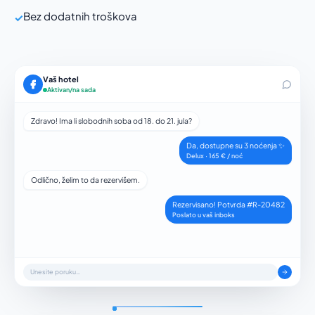
Bez dodatnih troškova
✓
Vaš hotel
Aktivan/na sada
Zdravo! Ima li slobodnih soba od 18. do 21. jula?
Da, dostupne su 3 noćenja ✨
Delux · 165 € / noć
Odlično, želim to da rezervišem.
Rezervisano! Potvrda #R-20482
Poslato u vaš inboks
Unesite poruku…