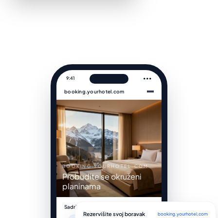
9:41
•••
booking.yourhotel.com
BOOKING.YOURHOTEL.COM
Probudite se okruženi
planinama
Sadržaji
Rezervišite svoj boravak
booking.yourhotel.com