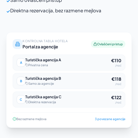
✓
Direktna rezervacija, bez razmene mejlova
✓
KONTROLNA TABLA HOTELA
Ovlašćeni pristup
Portal za agencije
Turistička agencija A
€110
A
Privatna cena
/noć
Turistička agencija B
€118
B
Samo za agencije
/noć
Turistička agencija C
€122
C
Direktna rezervacija
/noć
Bez razmene mejlova
3 povezane agencije