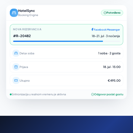
HotelSync
Potvrđeno
Booking Engine
NOVA REZERVACIJA
Facebook Messenger
#R-20482
18–21. jul · 3 noćenja
Delux soba
1 soba · 2 gosta
Prijava
18. jul · 15:00
Ukupno
€495.00
Sinhronizacija u realnom vremenu je aktivna
Odgovor poslat gostu