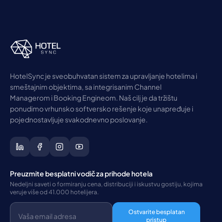
HotelSync je sveobuhvatan sistem za upravljanje hotelima i
smeštajnim objektima, sa integrisanim Channel
Managerom i Booking Engineom. Naš cilj je da tržištu
ponudimo vrhunsko softversko rešenje koje unapređuje i
pojednostavljuje svakodnevno poslovanje.
Preuzmite besplatni vodič za prihode hotela
Nedeljni saveti o formiranju cena, distribuciji i iskustvu gostiju, kojima
veruje više od 41.000 hotelijera.
Ostvarite besplatan
pristup