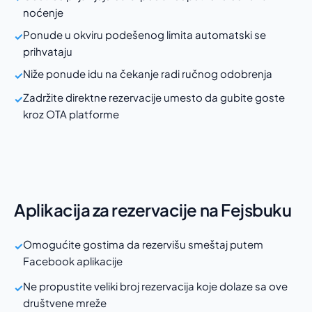
noćenje
Ponude u okviru podešenog limita automatski se
✓
prihvataju
Niže ponude idu na čekanje radi ručnog odobrenja
✓
Zadržite direktne rezervacije umesto da gubite goste
✓
kroz OTA platforme
Aplikacija za rezervacije na Fejsbuku
Omogućite gostima da rezervišu smeštaj putem
✓
Facebook aplikacije
Ne propustite veliki broj rezervacija koje dolaze sa ove
✓
društvene mreže