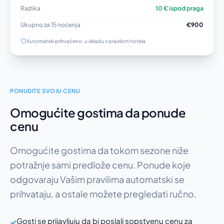
Razlika
10 € ispod praga
Ukupno za 15 noćenja
€900
Automatski prihvaćeno, u skladu s pravilom hotela
PONUDITE SVOJU CENU
Omogućite gostima da ponude
cenu
Omogućite gostima da tokom sezone niže
potražnje sami predlože cenu. Ponude koje
odgovaraju Vašim pravilima automatski se
prihvataju, a ostale možete pregledati ručno.
Gosti se prijavljuju da bi poslali sopstvenu cenu za
✓