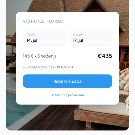
VAŠ HOTEL · FLORIDA
Prijava
Odjava
14. jul
17. jul
€435
145 € × 3 noćenja
+ Dodajte doručak (18 €/dan)
Rezerviši sada
✓ Trenutno potvrđeno