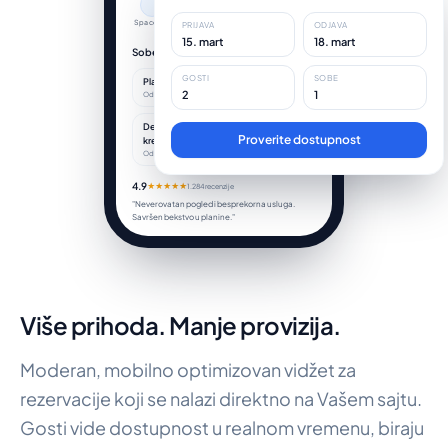
Spa centar
Bazen
Wi-Fi
Bar
PRIJAVA
ODJAVA
15. mart
18. mart
Sobe
Pregledajte sve
GOSTI
SOBE
Planinski apartman
Odaberite
2
1
Od 320$ po noći
Deluxe soba sa bračnim
Proverite dostupnost
Odaberite
krevetom
Od 240$ po noći
4.9
★★★★★
1.284 recenzije
"Neverovatan pogled i besprekorna usluga.
Savršen bekstvo u planine."
Više prihoda. Manje provizija.
Moderan, mobilno optimizovan vidžet za
rezervacije koji se nalazi direktno na Vašem sajtu.
Gosti vide dostupnost u realnom vremenu, biraju