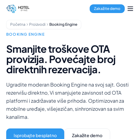
Pređi na glavni sadržaj
Rezervacioni sistem
Zakažite demo
Channel Manager
Booking Engine
Početna
Proizvodi
Booking Engine
Obrada plaćanja
Multi-Property Hub
BOOKING ENGINE
Aplikacija za goste
Smanjite troškove OTA
Aplikacija za domaćinstvo
provizija. Povećajte broj
Hoteli
Hosteli
direktnih rezervacija.
Apart-hoteli
Apartmani
Ugradite moderan Booking Engine na svoj sajt. Gosti
Menadžeri objekata
rezervišu direktno, Vi smanjujete zavisnost od OTA
O nama
platformi i zadržavate više prihoda. Optimizovan za
Integracije
mobilne uređaje, višejezičan, sinhronizovan sa svim
Česta pitanja
kanalima.
Blog
Partnerstva
HotelSync EDU
Isprobajte besplatno
Zakažite demo