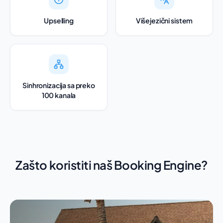
Upselling
Višejezični sistem
Sinhronizacija sa preko
100 kanala
Zašto koristiti naš Booking Engine?