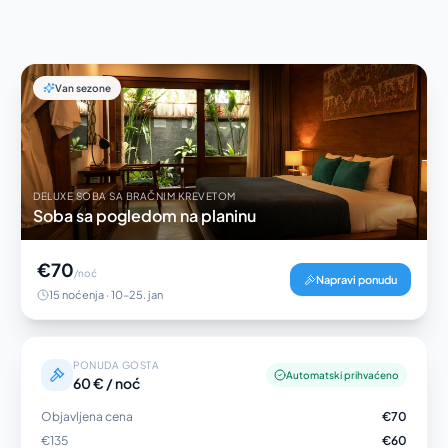
Van sezone
DELUXE SOBA SA BRAČNIM KREVETOM
Soba sa pogledom na planinu
€70
/noć
Napravi ponudu
15 noćenja · 10–25. jan
PONUDA GOSTA
Automatski prihvaćeno
60 € / noć
Objavljena cena
€70
€135
€60