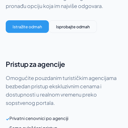
pronađu opciju koja im najviše odgovara.
Istražite odmah
Isprobajte odmah
Pristup za agencije
Omogućite pouzdanim turističkim agencijama
bezbedan pristup ekskluzivnim cenama i
dostupnosti u realnom vremenu preko
sopstvenog portala.
Privatni cenovnici po agenciji
✓
Samo ovlašćeni pristup