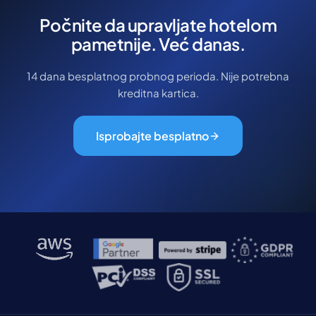
Počnite da upravljate hotelom
pametnije. Već danas.
14 dana besplatnog probnog perioda. Nije potrebna
kreditna kartica.
Isprobajte besplatno