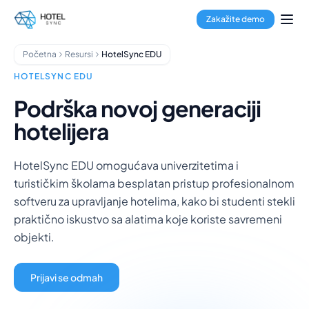
Pređi na glavni sadržaj
Rezervacioni sistem
Zakažite demo
Channel Manager
Booking Engine
Početna
Resursi
HotelSync EDU
Obrada plaćanja
Multi-Property Hub
HOTELSYNC EDU
Aplikacija za goste
Podrška novoj generaciji
Aplikacija za domaćinstvo
hotelijera
Hoteli
Hosteli
Apart-hoteli
HotelSync EDU omogućava univerzitetima i
Apartmani
turističkim školama besplatan pristup profesionalnom
Menadžeri objekata
softveru za upravljanje hotelima, kako bi studenti stekli
O nama
praktično iskustvo sa alatima koje koriste savremeni
Integracije
objekti.
Česta pitanja
Blog
Prijavi se odmah
Partnerstva
HotelSync EDU