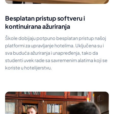
Besplatan pristup softveru i
kontinuirana ažuriranja
Škole dobijaju potpuno besplatan pristup našoj
platformi za upravljanje hotelima. Uključena su i
sva buduća ažuriranja i unapređenja, tako da
studenti uvek rade sa savremenim alatima koji se
koriste u hotelijerstvu.