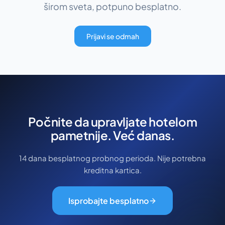
širom sveta, potpuno besplatno.
Prijavi se odmah
Počnite da upravljate hotelom
pametnije. Već danas.
14 dana besplatnog probnog perioda. Nije potrebna
kreditna kartica.
Isprobajte besplatno