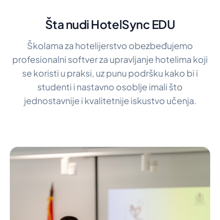
Šta nudi HotelSync EDU
Školama za hotelijerstvo obezbeđujemo
profesionalni softver za upravljanje hotelima koji
se koristi u praksi, uz punu podršku kako bi i
studenti i nastavno osoblje imali što
jednostavnije i kvalitetnije iskustvo učenja.