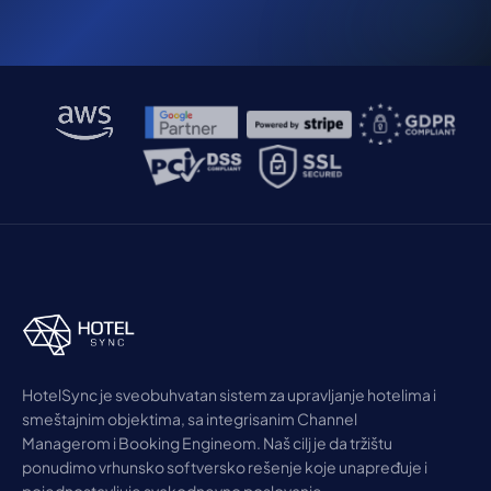
HotelSync je sveobuhvatan sistem za upravljanje hotelima i
smeštajnim objektima, sa integrisanim Channel
Managerom i Booking Engineom. Naš cilj je da tržištu
ponudimo vrhunsko softversko rešenje koje unapređuje i