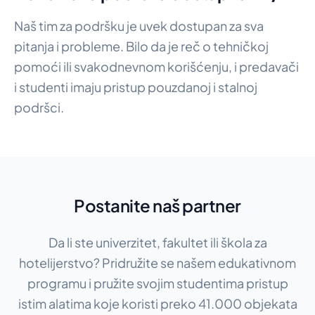
Naš tim za podršku je uvek dostupan za sva
pitanja i probleme. Bilo da je reč o tehničkoj
pomoći ili svakodnevnom korišćenju, i predavači
i studenti imaju pristup pouzdanoj i stalnoj
podršci.
Postanite naš partner
Da li ste univerzitet, fakultet ili škola za
hotelijerstvo? Pridružite se našem edukativnom
programu i pružite svojim studentima pristup
istim alatima koje koristi preko 41.000 objekata