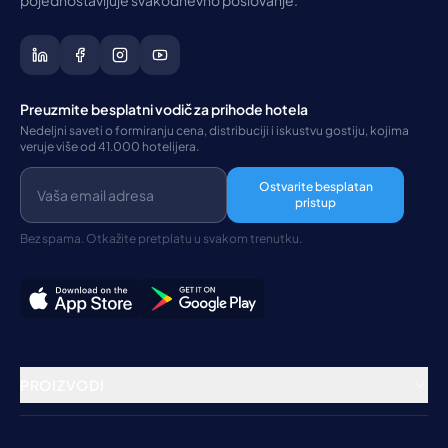
pojednostavljuje svakodnevno poslovanje.
Preuzmite besplatni vodič za prihode hotela
Nedeljni saveti o formiranju cena, distribuciji i iskustvu gostiju, kojima
veruje više od 41.000 hotelijera.
Ostvarite besplatan
pristup
Bez spama. Otkažite pretplatu u svakom trenutku.
PROIZVODI
Rezervacioni sistem