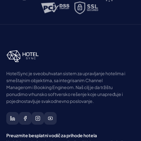
HotelSync je sveobuhvatan sistem za upravljanje hotelima i
smeštajnim objektima, sa integrisanim Channel
Managerom i Booking Engineom. Naš cilj je da tržištu
ponudimo vrhunsko softversko rešenje koje unapređuje i
pojednostavljuje svakodnevno poslovanje.
Preuzmite besplatni vodič za prihode hotela