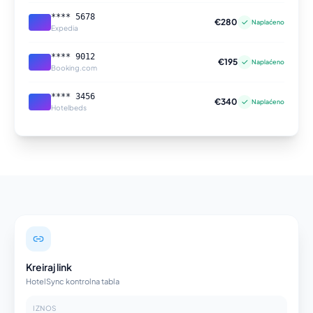
**** 5678
€280
✓
Naplaćeno
Expedia
**** 9012
€195
✓
Naplaćeno
Booking.com
**** 3456
€340
✓
Naplaćeno
Hotelbeds
Kreiraj link
HotelSync kontrolna tabla
IZNOS