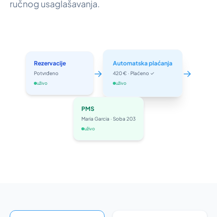
ručnog usaglašavanja.
Rezervacije
Automatska plaćanja
→
→
Potvrđeno
420 € · Plaćeno ✓
uživo
uživo
PMS
Maria Garcia · Soba 203
uživo