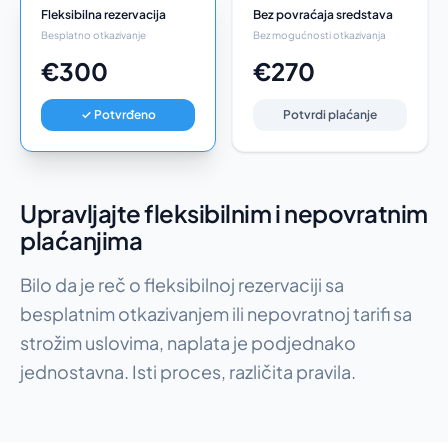
Fleksibilna rezervacija
Bez povraćaja sredstava
Besplatno otkazivanje
Bez mogućnosti otkazivanja
€300
€270
✓ Potvrđeno
Potvrdi plaćanje
Upravljajte fleksibilnim i nepovratnim
plaćanjima
Bilo da je reč o fleksibilnoj rezervaciji sa
besplatnim otkazivanjem ili nepovratnoj tarifi sa
strožim uslovima, naplata je podjednako
jednostavna. Isti proces, različita pravila.