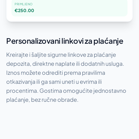
PRIMLJENO
€250.00
Personalizovani linkovi za plaćanje
Kreirajte i šaljite sigurne linkove za plaćanje
depozita, direktne naplate ili dodatnih usluga.
Iznos možete odrediti prema pravilima
otkazivanja ili ga sami uneti u evrima ili
procentima. Gostima omogućite jednostavno
plaćanje, bez ručne obrade.