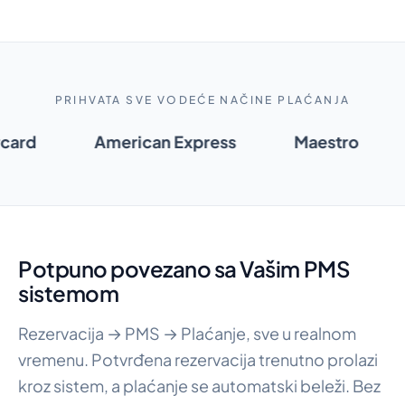
PRIHVATA SVE VODEĆE NAČINE PLAĆANJA
rcard
American Express
Maestro
Potpuno povezano sa Vašim PMS
sistemom
Rezervacija → PMS → Plaćanje, sve u realnom
vremenu. Potvrđena rezervacija trenutno prolazi
kroz sistem, a plaćanje se automatski beleži. Bez