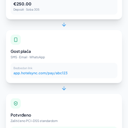
€250.00
Depozit · Soba 305
Gost plaća
SMS · Email · WhatsApp
Bezbedan link
app.hotelsync.com/pay/abc123
Potvrđeno
Zaštićeno PCI-DSS standardom