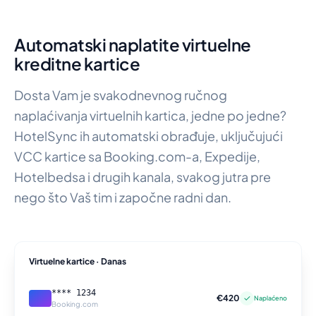
Automatski naplatite virtuelne
kreditne kartice
Dosta Vam je svakodnevnog ručnog
naplaćivanja virtuelnih kartica, jedne po jedne?
HotelSync ih automatski obrađuje, uključujući
VCC kartice sa Booking.com-a, Expedije,
Hotelbedsa i drugih kanala, svakog jutra pre
nego što Vaš tim i započne radni dan.
Virtuelne kartice · Danas
**** 1234
€420
✓
Naplaćeno
Booking.com