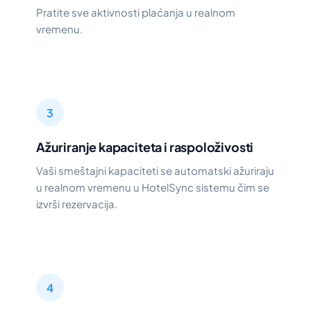
Pratite sve aktivnosti plaćanja u realnom
vremenu.
3
Ažuriranje kapaciteta i raspoloživosti
Vaši smeštajni kapaciteti se automatski ažuriraju
u realnom vremenu u HotelSync sistemu čim se
izvrši rezervacija.
4