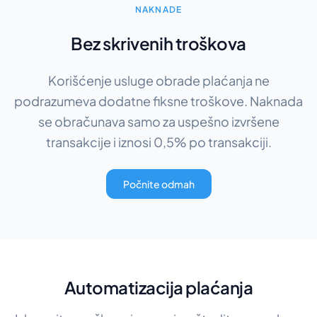
NAKNADE
Bez skrivenih troškova
Korišćenje usluge obrade plaćanja ne
podrazumeva dodatne fiksne troškove. Naknada
se obračunava samo za uspešno izvršene
transakcije i iznosi 0,5% po transakciji.
Počnite odmah
Automatizacija plaćanja