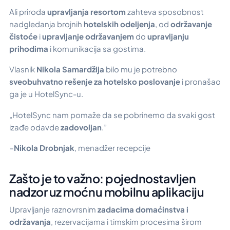
Ali priroda
upravljanja resortom
zahteva sposobnost
nadgledanja brojnih
hotelskih odeljenja
, od
održavanje
čistoće
i
upravljanje održavanjem
do
upravljanju
prihodima
i komunikacija sa gostima.
Vlasnik
Nikola Samardžija
bilo mu je potrebno
sveobuhvatno rešenje za hotelsko poslovanje
i pronašao
ga je u HotelSync-u.
„HotelSync nam pomaže da se pobrinemo da svaki gost
izađe odavde
zadovoljan
.”
–
Nikola Drobnjak
, menadžer recepcije
Zašto je to važno: pojednostavljen
nadzor uz moćnu mobilnu aplikaciju
Upravljanje raznovrsnim
zadacima domaćinstva i
održavanja
, rezervacijama i timskim procesima širom