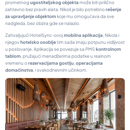
prometnog
ugostiteljskog objekta
može biti prilično
zahtevno bez pravih alata. Nikoli je bilo potrebno
rešenje
za upravljanje objektom
koje mu omogućava da sve
nadgleda, bez obzira gde se nalazio.
Zahvaljujući HotelSync-ovoj
mobilna aplikacija
, Nikola i
njegov
hotelsko osoblje
tim sada imaju potpunu vidljivost
u poslovanje. Aplikacija se povezuje sa PMS
kontrolnom
tablom
, pružajući menadžerima podatke u realnom
vremenu o
rezervacijama gostiju
,
operacijama
domaćinstva
, i svakodnevnim učinkom.