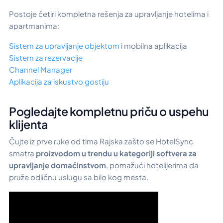
Postoje četiri kompletna rešenja za upravljanje hotelima i
apartmanima:
Sistem za upravljanje objektom
i mobilna aplikacija
Sistem za rezervacije
Channel Manager
Aplikacija za iskustvo gostiju
Pogledajte kompletnu priču o uspehu
klijenta
Čujte iz prve ruke od tima Rajska zašto se HotelSync
smatra
proizvodom u trendu u kategoriji softvera za
upravljanje domaćinstvom
, pomažući hotelijerima da
pruže odličnu uslugu sa bilo kog mesta.