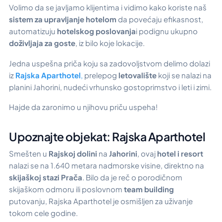
Volimo da se javljamo klijentima i vidimo kako koriste naš
sistem za upravljanje hotelom
da povećaju efikasnost,
automatizuju
hotelskog poslovanja
i podignu ukupno
doživljaja za goste
, iz bilo koje lokacije.
Jedna uspešna priča koju sa zadovoljstvom delimo dolazi
iz
Rajska Aparthotel
,
prelepog
letovalište
koji se nalazi na
planini Jahorini, nudeći vrhunsko gostoprimstvo i leti i zimi.
Hajde da zaronimo u njihovu priču uspeha!
Upoznajte objekat: Rajska Aparthotel
Smešten u
Rajskoj dolini
na
Jahorini
, ovaj
hotel i resort
nalazi se na 1.640 metara nadmorske visine, direktno na
skijaškoj stazi Prača
. Bilo da je reč o porodičnom
skijaškom odmoru ili poslovnom
team building
putovanju, Rajska Aparthotel je osmišljen za uživanje
tokom cele godine.