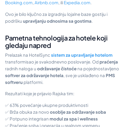
Booking.com
,
Airbnb.com
, ili
Expedia.com
.
Ovo je bilo ključno za izgradnju lojalne baze gostiju i
podršku
upravljanju odnosima sa gostima
.
Pametna tehnologija za hotele koji
gledaju napred
Prelazak na HotelSync
sistem za upravljanje hotelom
transformisao je svakodnevno poslovanje. Od
praćenja
radnih naloga u
održavanje čistoće
na pojednostavljeno
softver za održavanje hotela
, sve je usklađeno na
PMS
softveru
platformi.
Rezultati koje je prijavio Rajska tim:
✅ 63% povećanje ukupne produktivnosti
✅ Brža obuka za novo
osoblje za održavanje soba
✅ Potpuno integrisan
modul za spa i wellness
✅ Praćenje soba i operacija u realnom vremenu