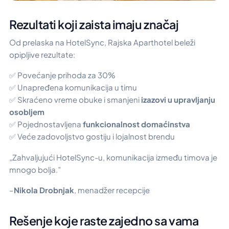
Rezultati koji zaista imaju značaj
Od prelaska na HotelSync, Rajska Aparthotel beleži
opipljive rezultate:
✅ Povećanje prihoda za 30%
✅ Unapređena komunikacija u timu
✅ Skraćeno vreme obuke i smanjeni
izazovi u upravljanju
osobljem
✅ Pojednostavljena
funkcionalnost domaćinstva
✅ Veće zadovoljstvo gostiju i lojalnost brendu
„Zahvaljujući HotelSync-u, komunikacija između timova je
mnogo bolja.”
–
Nikola Drobnjak
, menadžer recepcije
Rešenje koje raste zajedno sa vama