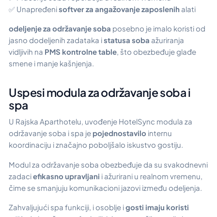
✅ Unapređeni
softver za angažovanje zaposlenih
alati
odeljenje za održavanje soba
posebno je imalo koristi od
jasno dodeljenih zadataka i
statusa soba
ažuriranja
vidljivih na
PMS kontrolne table
, što obezbeđuje glađe
smene i manje kašnjenja.
Uspesi modula za održavanje soba i
spa
U Rajska Aparthotelu, uvođenje HotelSync modula za
održavanje soba i spa je
pojednostavilo
internu
koordinaciju i značajno poboljšalo iskustvo gostiju.
Modul za održavanje soba obezbeđuje da su svakodnevni
zadaci
efikasno upravljani
i ažurirani u realnom vremenu,
čime se smanjuju komunikacioni jazovi između odeljenja.
Zahvaljujući spa funkciji, i osoblje i
gosti imaju koristi