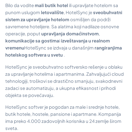
Bilo da vodite
mali butik hotel
ili upravljate hotelom sa
punom uslugom
letovalište
, HotelSync je
sveobuhvatni
sistem za upravljanje hotelom
osmišljen da podrži
savremene hotelijere. Sa alatima koji nadilaze osnovne
operacije, poput
upravljanja domaćinstvom
,
komunikacije sa gostima
i
izveštavanja u realnom
vremenu
HotelSync se izdvaja u današnjim
rangiranjima
hotelskog softvera u svetu
.
HotelSync je sveobuhvatno softversko rešenje u oblaku
za upravljanje hotelima i apartmanima. Zahvaljujući cloud
tehnologiji, troškovi se drastično smanjuju, svakodnevni
zadaci se automatizuju, a ukupna efikasnost i prihodi
objekta se povećavaju.
HotelSync softver je pogodan za male i srednje hotele,
butik hotele, hostele, pansione i apartmane. Kompanija
ima preko 4.000 zadovoljnih korisnika u 24 zemlje širom
sveta.