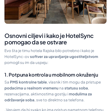
Osnovni ciljevi i kako je HotelSync
pomogao da se ostvare
Evo šta je timu hotela Rajska bilo potrebno i kako je
HotelSync-ov
softver za upravljanje ugostiteljstvom
pomogli su im da uspeju:
1. Potpuna kontrola u mobilnom okruženju
Sa
PMS kontrolne table
, vlasnik i tim mogu da pristupe
podacima u realnom vremenu
na
statusu soba
,
rezervacijama, aktivnostima gostiju i
modulima za
održavanje soba
, sve to direktno sa telefona.
„Verujem da bi svako ko ima pristup pametnom telefonu