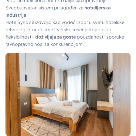
Mobilnu funkcionalnost za daljinsko upravljanje
Sveobuhvatan sistem prilagođen za
hotelijerska
industrija
HotelSync se izdvojio kao vodeći izbor u svetu hotelske
tehnologije, nudeći softversko rešenje koje se po
fleksibilnosti i
doživljaja za goste
pouzdanosti isporuke
ravnopravno nosi sa konkurencijom.