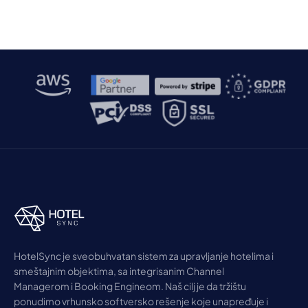
HotelSync je sveobuhvatan sistem za upravljanje hotelima i
smeštajnim objektima, sa integrisanim Channel
Managerom i Booking Engineom. Naš cilj je da tržištu
ponudimo vrhunsko softversko rešenje koje unapređuje i