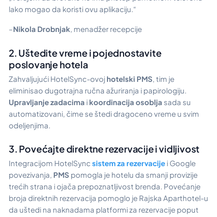
lako mogao da koristi ovu aplikaciju.“
–
Nikola Drobnjak
, menadžer recepcije
2. Uštedite vreme i pojednostavite
poslovanje hotela
Zahvaljujući HotelSync-ovoj
hotelski PMS
, tim je
eliminisao dugotrajna ručna ažuriranja i papirologiju.
Upravljanje zadacima
i
koordinacija osoblja
sada su
automatizovani, čime se štedi dragoceno vreme u svim
odeljenjima.
3. Povećajte direktne rezervacije i vidljivost
Integracijom HotelSync
sistem za rezervacije
i Google
povezivanja,
PMS
pomogla je hotelu da smanji provizije
trećih strana i ojača prepoznatljivost brenda. Povećanje
broja direktnih rezervacija pomoglo je Rajska Aparthotel-u
da uštedi na naknadama platformi za rezervacije poput