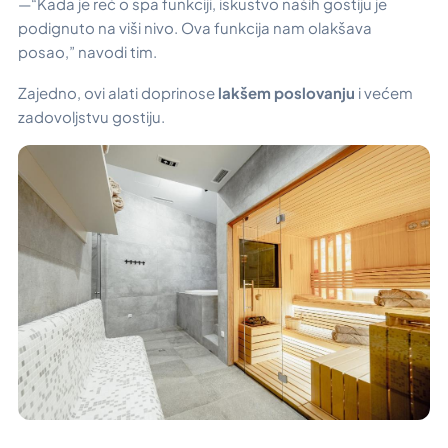
—“
Kada je reč o spa funkciji, iskustvo naših gostiju je
podignuto na viši nivo. Ova funkcija nam olakšava
posao,
” navodi tim.
Zajedno, ovi alati doprinose
lakšem poslovanju
i većem
zadovoljstvu gostiju.