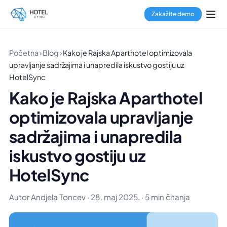
Zakažite demo
Početna
›
Blog
›
Kako je Rajska Aparthotel optimizovala
upravljanje sadržajima i unapredila iskustvo gostiju uz
HotelSync
Kako je Rajska Aparthotel
optimizovala upravljanje
sadržajima i unapredila
iskustvo gostiju uz
HotelSync
Autor Andjela Toncev · 28. maj 2025. · 5 min čitanja