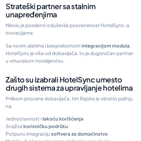
Strateški partner sa stalnim
unapređenjima
Nikolu je posebno oduševila posvećenost HotelSync-a
inovacijama:
Sa novim alatima i besprekornom
integracijom modula
,
HotelSync je više od dobavljača, to je dugoročan partner
u vrhunskom hotelijerstvu.
Zašto su izabrali HotelSync umesto
drugih sistema za upravljanje hotelima
Prilikom procene dobavljača, tim Rajske je obratio pažnju
na:
Jednostavnost i
lakoću korišćenja
Snažna
korisničku podršku
Potpunu integraciju
softvera za domaćinstvo