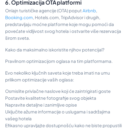
6. Optimizacija OTA platformi
Onlajn turističke agencije (OTA) poput
Airbnb
,
Booking.com
, Hotels.com, TripAdvisor i drugih,
predstavljaju moćne platforme koje mogu pomoći da
povećate vidljivost svog hotela i ostvarite više rezervacija
širom sveta.
Kako da maksimalno iskoristite njihov potencijal?
Pravilnom optimizacijom oglasa na tim platformama.
Evo nekoliko ključnih saveta koje treba imati na umu
prilikom optimizacije vaših oglasa:
Osmislite privlačne naslove koji će zaintrigirati goste
Postavite kvalitetne fotografije svog objekta
Napravite detaljne i zanimljive opise
Uključite ažurne informacije o uslugama i sadržajima
vašeg hotela
Efikasno upravljajte dostupnošću kako ne biste propustili