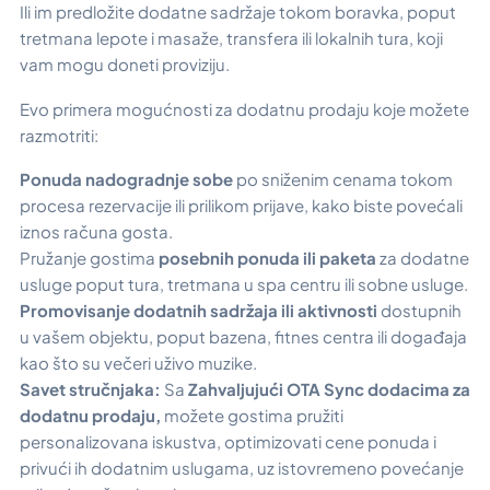
Ili im predložite dodatne sadržaje tokom boravka, poput
tretmana lepote i masaže, transfera ili lokalnih tura, koji
vam mogu doneti proviziju.
Evo primera mogućnosti za dodatnu prodaju koje možete
razmotriti:
Ponuda nadogradnje sobe
po sniženim cenama tokom
procesa rezervacije ili prilikom prijave, kako biste povećali
iznos računa gosta.
Pružanje gostima
posebnih ponuda ili paketa
za dodatne
usluge poput tura, tretmana u spa centru ili sobne usluge.
Promovisanje dodatnih sadržaja ili aktivnosti
dostupnih
u vašem objektu, poput bazena, fitnes centra ili događaja
kao što su večeri uživo muzike.
Savet stručnjaka:
Sa
Zahvaljujući OTA Sync dodacima za
dodatnu prodaju,
možete gostima pružiti
personalizovana iskustva, optimizovati cene ponuda i
privući ih dodatnim uslugama, uz istovremeno povećanje