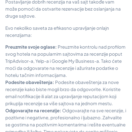
Postavljanje dobrih recenzija na vaš sajt takođe vam
može pomoći da ostvarite rezervacije bez oslanjanja na
druge sajtove.
Evo nekoliko saveta za efikasno upravljanje onlajn
recenzijama:
Preuzmite svoje oglase:
Preuzmite kontrolu nad profilom
svog hotela na popularnim sajtovima za recenzije poput
TripAdvisor-a, Yelp-a i Google My Business-a. Tako ćete
moći da odgovarate na recenzije i ažurirate podatke o
hotelu tačnim informacijama.
Podesite obaveštenja:
Podesite obaveštenja za nove
recenzije kako biste mogli brzo da odgovorite. Koristite
email notifikacije ili alat za upravljanje reputacijom koji
prikuplja recenzije sa više sajtova na jednom mestu.
Odgovarajte na recenzije:
Odgovarajte na sve recenzije, i
pozitivne i negativne, profesionalno i ljubazno. Zahvalite
se gostima na pozitivnim komentarima i rešite eventualne
primedbe ili žalbe. Time pokazujete da cenite mišljenje