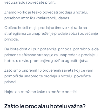
veću zaradu i povećate profit.
Znamo koliko je teško povećati prodaju u hotelu,
posebno uz toliku konkurenciju danas.
Obično hoteli imaju prodajne timove koji rade na
strategijama za unapređenje prodaje soba i povećanje
prihoda.
Da biste dostigli pun potencijal prihoda, potrebno je da
primenite efikasne strategije za unapređenje prodaje u
hotelu u okviru promenljivog tržišta ugostiteljstva.
Zato smo pripremili 13 proverenih saveta koji će vam
pomoći da unapredite prodaju u hotelu i povećate
prihod.
Hajde da istražimo kako to možete postići.
Zašto je prodaja u hotelu važna?