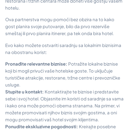
restorana i tržnih centara može doneti više gostiju vašem
hotelu.
Ova partnerstva mogu pomoći bez obzira na to kako
gost planira svoje putovanje, bilo da prvo rezerviše
smeštaj ili prvo planira itinerer, pa tek onda bira hotel.
Evo kako možete ostvariti saradnju sa lokalnim biznisima
na obostranu korist:
Pronađite relevantne biznise:
Potražite lokalne biznise
koji bi mogli privući vaše hotelske goste. To uključuje
turističke atrakcije, restorane, tržne centre i prevozničke
usluge.
Stupite u kontakt:
Kontaktirajte te biznise i predstavite
sebe i svoj hotel. Objasnite im koristi od saradnje sa vama
i kako ona može pomoći obema stranama. Na primer, vi
možete promovisati njihov biznis svojim gostima, a oni
mogu promovisati vaš hotel svojim klijentima.
Ponudite ekskluzivne pogodnosti:
Kreirajte posebne