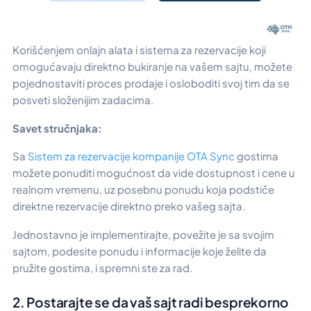
Korišćenjem onlajn alata i sistema za rezervacije koji
omogućavaju direktno bukiranje na vašem sajtu, možete
pojednostaviti proces prodaje i osloboditi svoj tim da se
posveti složenijim zadacima.
Savet stručnjaka:
Sa
Sistem za rezervacije kompanije OTA Sync
gostima
možete ponuditi mogućnost da vide dostupnost i cene u
realnom vremenu, uz posebnu ponudu koja podstiče
direktne rezervacije direktno preko vašeg sajta.
Jednostavno je implementirajte, povežite je sa svojim
sajtom, podesite ponudu i informacije koje želite da
pružite gostima, i spremni ste za rad.
2. Postarajte se da vaš sajt radi besprekorno