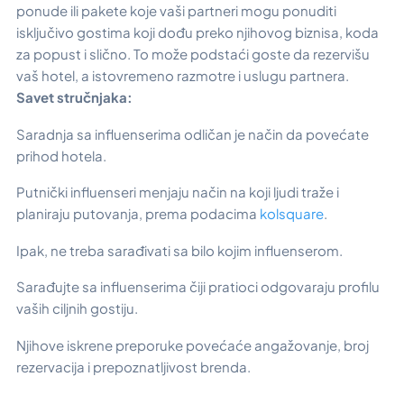
ponude ili pakete koje vaši partneri mogu ponuditi
isključivo gostima koji dođu preko njihovog biznisa, koda
za popust i slično. To može podstaći goste da rezervišu
vaš hotel, a istovremeno razmotre i uslugu partnera.
Savet stručnjaka:
Saradnja sa influenserima odličan je način da povećate
prihod hotela.
Putnički influenseri menjaju način na koji ljudi traže i
planiraju putovanja, prema podacima
kolsquare
.
Ipak, ne treba sarađivati sa bilo kojim influenserom.
Sarađujte sa influenserima čiji pratioci odgovaraju profilu
vaših ciljnih gostiju.
Njihove iskrene preporuke povećaće angažovanje, broj
rezervacija i prepoznatljivost brenda.