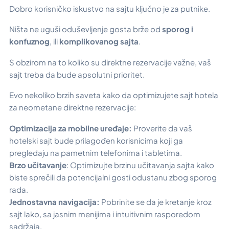
Dobro korisničko iskustvo na sajtu ključno je za putnike.
Ništa ne uguši oduševljenje gosta brže od
sporog i
konfuznog
, ili
komplikovanog sajta
.
S obzirom na to koliko su direktne rezervacije važne, vaš
sajt treba da bude apsolutni prioritet.
Evo nekoliko brzih saveta kako da optimizujete sajt hotela
za neometane direktne rezervacije:
Optimizacija za mobilne uređaje:
Proverite da vaš
hotelski sajt bude prilagođen korisnicima koji ga
pregledaju na pametnim telefonima i tabletima.
Brzo učitavanje
: Optimizujte brzinu učitavanja sajta kako
biste sprečili da potencijalni gosti odustanu zbog sporog
rada.
Jednostavna navigacija:
Pobrinite se da je kretanje kroz
sajt lako, sa jasnim menijima i intuitivnim rasporedom
sadržaja.