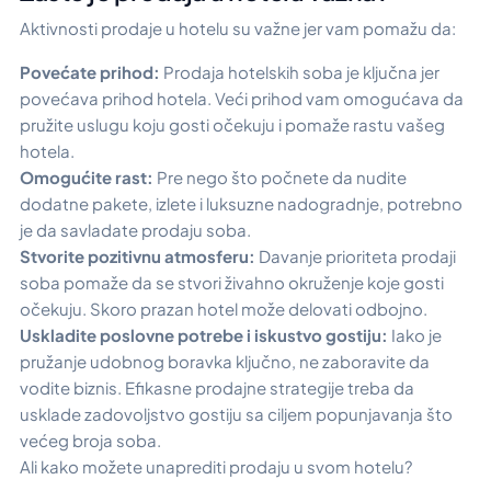
Aktivnosti prodaje u hotelu su važne jer vam pomažu da:
Povećate prihod:
Prodaja hotelskih soba je ključna jer
povećava prihod hotela. Veći prihod vam omogućava da
pružite uslugu koju gosti očekuju i pomaže rastu vašeg
hotela.
Omogućite rast:
Pre nego što počnete da nudite
dodatne pakete, izlete i luksuzne nadogradnje, potrebno
je da savladate prodaju soba.
Stvorite pozitivnu atmosferu:
Davanje prioriteta prodaji
soba pomaže da se stvori živahno okruženje koje gosti
očekuju. Skoro prazan hotel može delovati odbojno.
Uskladite poslovne potrebe i iskustvo gostiju:
Iako je
pružanje udobnog boravka ključno, ne zaboravite da
vodite biznis. Efikasne prodajne strategije treba da
usklade zadovoljstvo gostiju sa ciljem popunjavanja što
većeg broja soba.
Ali kako možete unaprediti prodaju u svom hotelu?