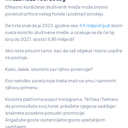
Efikasno korišćenje društvenih mreža može znatno
povećati prihod vašeg hotela i podstaći prodaju.
Da li ste znali da je 2023. godine oko
4,9 milijardi ljudi
širom
sveta koristilo društvene mreže, a ocekuje se da će taj
broj do 2027. dostići 5,85 milijardi?
Ako niste prisutni tamo, kao da vaš objekat i biznis uopšte
ne postoje.
Kako, dakle, iskoristiti sav njihov potencijal?
Evo nekoliko saveta koje treba imati na umu i razmotriti
njihovu primenu:
Koristite platforme poput Instagrama, TikToka i Twittera
da promovišete svoj hotel, prikažete njegove sadržaje i
istaknete posebne ponude i promocije.
Angažujte goste i potencijalne goste upečatljivim
sadržajem,