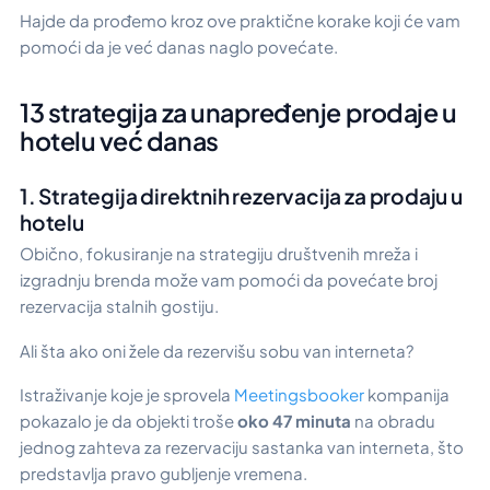
Hajde da prođemo kroz ove praktične korake koji će vam
pomoći da je već danas naglo povećate.
13 strategija za unapređenje prodaje u
hotelu već danas
1. Strategija direktnih rezervacija za prodaju u
hotelu
Obično, fokusiranje na strategiju društvenih mreža i
izgradnju brenda može vam pomoći da povećate broj
rezervacija stalnih gostiju.
Ali šta ako oni žele da rezervišu sobu van interneta?
Istraživanje koje je sprovela
Meetingsbooker
kompanija
pokazalo je da objekti troše
oko 47 minuta
na obradu
jednog zahteva za rezervaciju sastanka van interneta, što
predstavlja pravo gubljenje vremena.