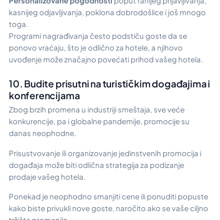
Personalizovane pogodnosti
poput ranijeg prijavljivanja,
kasnijeg odjavljivanja, poklona dobrodošlice i još mnogo
toga.
Programi nagrađivanja često podstiču goste da se
ponovo vraćaju, što je odlično za hotele, a njihovo
uvođenje može značajno povećati prihod vašeg hotela.
10. Budite prisutni na turističkim događajima i
konferencijama
Zbog brzih promena u industriji smeštaja, sve veće
konkurencije, pa i globalne pandemije, promocije su
danas neophodne.
Prisustvovanje ili organizovanje jedinstvenih promocija i
događaja može biti odlična strategija za podizanje
prodaje vašeg hotela.
Ponekad je neophodno smanjiti cene ili ponuditi popuste
kako biste privukli nove goste, naročito ako se vaše ciljno
tržište promenilo.