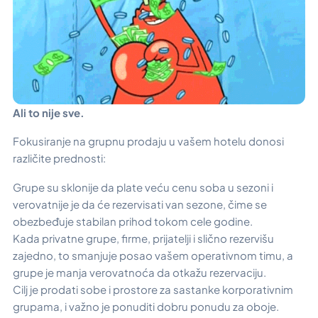
Ali to nije sve.
Fokusiranje na grupnu prodaju u vašem hotelu donosi
različite prednosti:
Grupe su sklonije da plate veću cenu soba u sezoni i
verovatnije je da će rezervisati van sezone, čime se
obezbeđuje stabilan prihod tokom cele godine.
Kada privatne grupe, firme, prijatelji i slično rezervišu
zajedno, to smanjuje posao vašem operativnom timu, a
grupe je manja verovatnoća da otkažu rezervaciju.
Cilj je prodati sobe i prostore za sastanke korporativnim
grupama, i važno je ponuditi dobru ponudu za oboje.