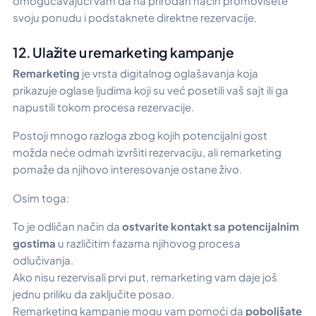
omogućavajući vam da na prirodan način promovišete
svoju ponudu i podstaknete direktne rezervacije.
12. Ulažite u remarketing kampanje
Remarketing
je vrsta digitalnog oglašavanja koja
prikazuje oglase ljudima koji su već posetili vaš sajt ili ga
napustili tokom procesa rezervacije.
Postoji mnogo razloga zbog kojih potencijalni gost
možda neće odmah izvršiti rezervaciju, ali remarketing
pomaže da njihovo interesovanje ostane živo.
Osim toga:
To je odličan način da
ostvarite kontakt sa potencijalnim
gostima
u različitim fazama njihovog procesa
odlučivanja.
Ako nisu rezervisali prvi put, remarketing vam daje još
jednu priliku da zaključite posao.
Remarketing kampanje mogu vam pomoći da
poboljšate