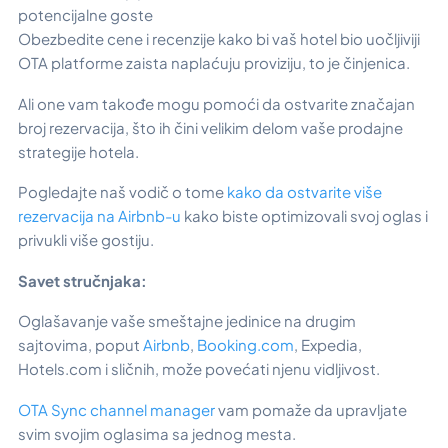
potencijalne goste
Obezbedite cene i recenzije kako bi vaš hotel bio uočljiviji
OTA platforme zaista naplaćuju proviziju, to je činjenica.
Ali one vam takođe mogu pomoći da ostvarite značajan
broj rezervacija, što ih čini velikim delom vaše prodajne
strategije hotela.
Pogledajte naš vodič o tome
kako da ostvarite više
rezervacija na Airbnb-u
kako biste optimizovali svoj oglas i
privukli više gostiju.
Savet stručnjaka:
Oglašavanje vaše smeštajne jedinice na drugim
sajtovima, poput
Airbnb
,
Booking.com
, Expedia,
Hotels.com i sličnih, može povećati njenu vidljivost.
OTA Sync channel manager
vam pomaže da upravljate
svim svojim oglasima sa jednog mesta.