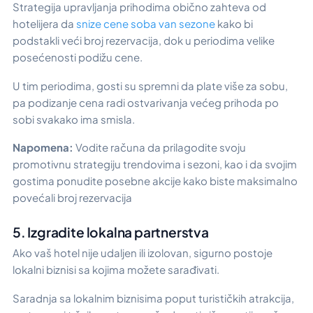
Strategija upravljanja prihodima obično zahteva od
hotelijera da
snize cene soba van sezone
kako bi
podstakli veći broj rezervacija, dok u periodima velike
posećenosti podižu cene.
U tim periodima, gosti su spremni da plate više za sobu,
pa podizanje cena radi ostvarivanja većeg prihoda po
sobi svakako ima smisla.
Napomena:
Vodite računa da prilagodite svoju
promotivnu strategiju trendovima i sezoni, kao i da svojim
gostima ponudite posebne akcije kako biste maksimalno
povećali broj rezervacija
5. Izgradite lokalna partnerstva
Ako vaš hotel nije udaljen ili izolovan, sigurno postoje
lokalni biznisi sa kojima možete sarađivati.
Saradnja sa lokalnim biznisima poput turističkih atrakcija,