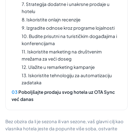
7. Strategija dodatne i unakrsne prodaje u
hotelu
8. Iskoristite onlajn recenzije
9. Izgradite odnose kroz programe lojalnosti
10. Budite prisutni na turističkim događajima i
konferencijama
11. Iskoristite marketing na društvenim
mrežama za veći doseg
12. Ulažite u remarketing kampanje
13. Iskoristite tehnologiju za automatizaciju
zadataka
Poboljšajte prodaju svog hotela uz OTA Sync
već danas
Bez obzira da li je sezona ili van sezone, vaš glavni cilj kao
vlasnika hotela jeste da popunite više soba, ostvarite