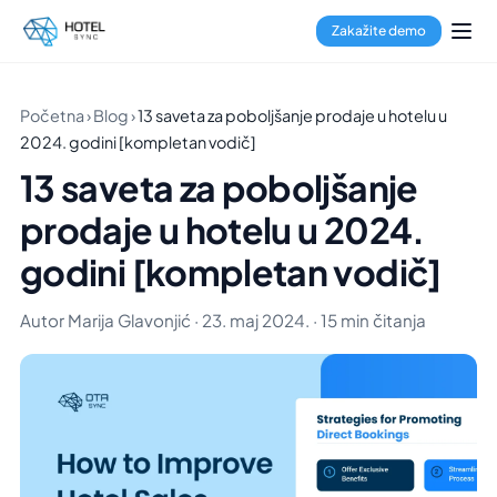
Zakažite demo
Početna
›
Blog
›
13 saveta za poboljšanje prodaje u hotelu u
2024. godini [kompletan vodič]
13 saveta za poboljšanje
prodaje u hotelu u 2024.
godini [kompletan vodič]
Autor Marija Glavonjić · 23. maj 2024. · 15 min čitanja