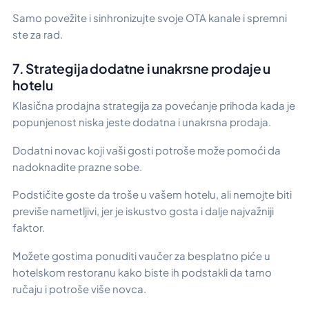
Samo povežite i sinhronizujte svoje OTA kanale i spremni
ste za rad.
7. Strategija dodatne i unakrsne prodaje u
hotelu
Klasična prodajna strategija za povećanje prihoda kada je
popunjenost niska jeste dodatna i unakrsna prodaja.
Dodatni novac koji vaši gosti potroše može pomoći da
nadoknadite prazne sobe.
Podstičite goste da troše u vašem hotelu, ali nemojte biti
previše nametljivi, jer je iskustvo gosta i dalje najvažniji
faktor.
Možete gostima ponuditi vaučer za besplatno piće u
hotelskom restoranu kako biste ih podstakli da tamo
ručaju i potroše više novca.