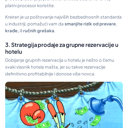
platni procesor koristite.
Kreiran je uz poštovanje najviših bezbednosnih standarda
u industriji, pomažući vam da
smanjite rizik od prevare
,
krađe,
ili
ručnih grešaka
.
3. Strategija prodaje za grupne rezervacije u
hotelu
Dobijanje grupnih rezervacija u hotelu je nešto o čemu
svaki vlasnik hotela mašta, jer su takve rezervacije
definitivno profitabilnije i donose više novca.