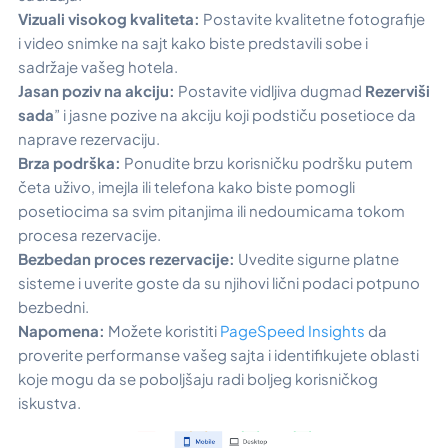
Vizuali visokog kvaliteta:
Postavite kvalitetne fotografije
i video snimke na sajt kako biste predstavili sobe i
sadržaje vašeg hotela.
Jasan poziv na akciju:
Postavite vidljiva dugmad
Rezerviši
sada
” i jasne pozive na akciju koji podstiču posetioce da
naprave rezervaciju.
Brza podrška:
Ponudite brzu korisničku podršku putem
četa uživo, imejla ili telefona kako biste pomogli
posetiocima sa svim pitanjima ili nedoumicama tokom
procesa rezervacije.
Bezbedan proces rezervacije:
Uvedite sigurne platne
sisteme i uverite goste da su njihovi lični podaci potpuno
bezbedni.
Napomena:
Možete koristiti
PageSpeed Insights
da
proverite performanse vašeg sajta i identifikujete oblasti
koje mogu da se poboljšaju radi boljeg korisničkog
iskustva.