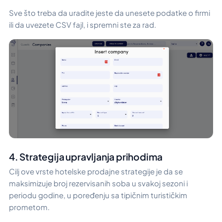
Sve što treba da uradite jeste da unesete podatke o firmi
ili da uvezete CSV fajl, i spremni ste za rad.
4. Strategija upravljanja prihodima
Cilj ove vrste hotelske prodajne strategije je da se
maksimizuje broj rezervisanih soba u svakoj sezoni i
periodu godine, u poređenju sa tipičnim turističkim
prometom.