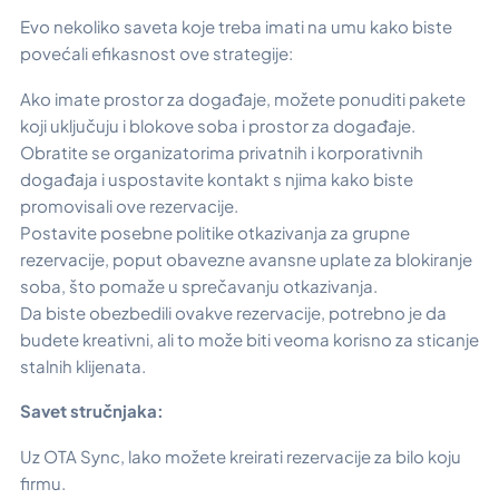
Evo nekoliko saveta koje treba imati na umu kako biste
povećali efikasnost ove strategije:
Ako imate prostor za događaje, možete ponuditi pakete
koji uključuju i blokove soba i prostor za događaje.
Obratite se organizatorima privatnih i korporativnih
događaja i uspostavite kontakt s njima kako biste
promovisali ove rezervacije.
Postavite posebne politike otkazivanja za grupne
rezervacije, poput obavezne avansne uplate za blokiranje
soba, što pomaže u sprečavanju otkazivanja.
Da biste obezbedili ovakve rezervacije, potrebno je da
budete kreativni, ali to može biti veoma korisno za sticanje
stalnih klijenata.
Savet stručnjaka:
Uz OTA Sync, lako možete kreirati rezervacije za bilo koju
firmu.