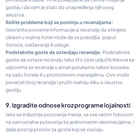
gostiju i da vam je stalo do unapređenja njihovog
iskustva.
Rešite probleme koji se pominju u recenzijama:
Iskoristite povratne informacije iz recenzija da otkrijete
oblasti u kojima hotel može da se poboljša, poput
čistoće, održavanja ili usluge.
Podstaknite goste da ostavljaju recenzije:
Podstaknite
goste da ostave recenziju tako što ćete uključiti linkove ka
sajtovima za recenzije u email porukama nakon boravka,
na sajtu hotela ili u promotivnim materijalima. Ovo može
povećati broj recenzija i pružiti realniju sliku o iskustvu
gostiju.
9. Izgradite odnose kroz programe lojalnosti
Iako se industrija putovanja menja, sa sve većim fokusom
na samostalna putovanja ka jedinstvenim destinacijama, i
dalje postoji prostor za goste koji se vraćaju.