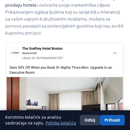
prodaju hotela
i ostvarite svoje marketinške ciljeve.
Prikazivanjem oglasa ljudima koji su ranije bili u interakciji
sa vašim sajtom ili društvenim mrežama, možete se
ponovo povezati sa potencijalnim gostima koji nisu izvršili
kupovinu prvi put.
Koristimo kolačiće za analizu
Odbij
Prihvati
Srpski
saobraćaja na sajtu.
Politika kolačića