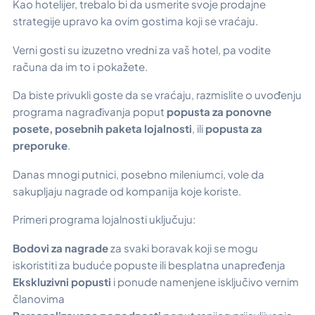
Kao hotelijer, trebalo bi da usmerite svoje prodajne
strategije upravo ka ovim gostima koji se vraćaju.
Verni gosti su izuzetno vredni za vaš hotel, pa vodite
računa da im to i pokažete.
Da biste privukli goste da se vraćaju, razmislite o uvođenju
programa nagrađivanja poput
popusta za ponovne
posete, posebnih paketa lojalnosti
, ili
popusta za
preporuke
.
Danas mnogi putnici, posebno mileniumci, vole da
sakupljaju nagrade od kompanija koje koriste.
Primeri programa lojalnosti uključuju:
Bodovi za nagrade
za svaki boravak koji se mogu
iskoristiti za buduće popuste ili besplatna unapređenja
Ekskluzivni popusti
i ponude namenjene isključivo vernim
članovima