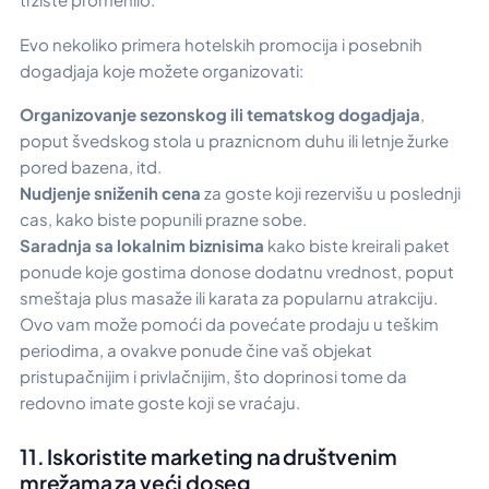
Evo nekoliko primera hotelskih promocija i posebnih
dogadjaja koje možete organizovati:
Organizovanje sezonskog ili tematskog dogadjaja
,
poput švedskog stola u praznicnom duhu ili letnje žurke
pored bazena, itd.
Nudjenje sniženih cena
za goste koji rezervišu u poslednji
cas, kako biste popunili prazne sobe.
Saradnja sa lokalnim biznisima
kako biste kreirali paket
ponude koje gostima donose dodatnu vrednost, poput
smeštaja plus masaže ili karata za popularnu atrakciju.
Ovo vam može pomoći da povećate prodaju u teškim
periodima, a ovakve ponude čine vaš objekat
pristupačnijim i privlačnijim, što doprinosi tome da
redovno imate goste koji se vraćaju.
11. Iskoristite marketing na društvenim
mrežama za veći doseg