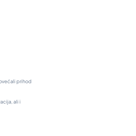
ovećali prihod
ija, ali i