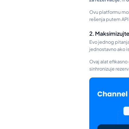
Ovu platformu može
rešenja putem API-
2. Maksimizuj
Evo jednog pitanja
jednostavno ako is
Ovaj alat efikasno
sinhronizuje rezerv