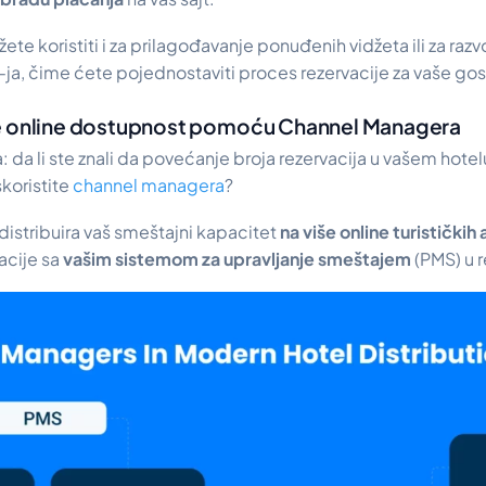
te koristiti i za prilagođavanje ponuđenih vidžeta ili za raz
ja, čime ćete pojednostaviti proces rezervacije za vaše gos
te online dostupnost pomoću Channel Managera
: da li ste znali da povećanje broja rezervacija u vašem hotel
koristite
channel managera
?
 distribuira vaš smeštajni kapacitet
na više online turističkih
acije sa
vašim sistemom za upravljanje smeštajem
(PMS) u 