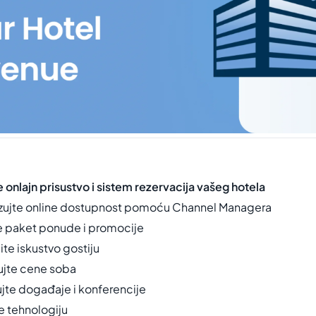
 onlajn prisustvo i sistem rezervacija vašeg hotela
zujte online dostupnost pomoću Channel Managera
e paket ponude i promocije
te iskustvo gostiju
ujte cene soba
ujte događaje i konferencije
te tehnologiju