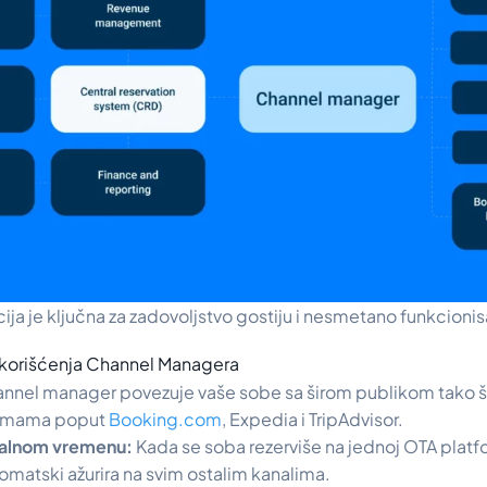
ija je ključna za zadovoljstvo gostiju i nesmetano funkcioni
 korišćenja Channel Managera
nnel manager povezuje vaše sobe sa širom publikom tako što
ormama poput
Booking.com
, Expedia i TripAdvisor.
realnom vremenu:
Kada se soba rezerviše na jednoj OTA platfo
matski ažurira na svim ostalim kanalima.