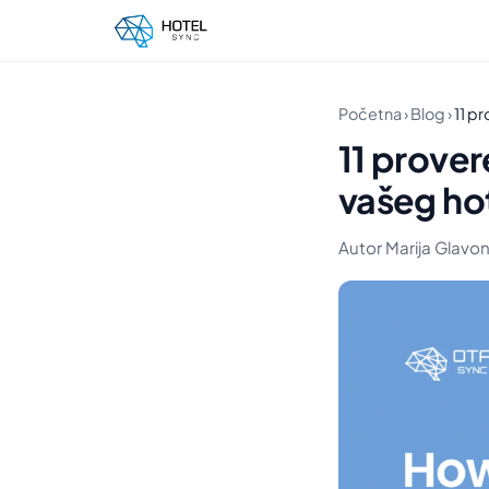
Početna
›
Blog
›
11 p
11 prover
vašeg ho
Autor Marija Glavonj