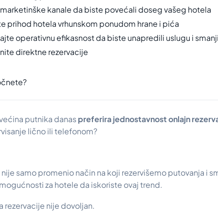
te marketinške kanale da biste povećali doseg vašeg hotela
te prihod hotela vrhunskom ponudom hrane i pića
ajte operativnu efikasnost da biste unapredili uslugu i smanji
nite direktne rezervacije
očnete?
a većina putnika danas
preferira jednostavnost onlajn rezerv
visanje lično ili telefonom?
 nije samo promenio način na koji rezervišemo putovanja i sm
mogućnosti za hotele da iskoriste ovaj trend.
 rezervacije nije dovoljan.