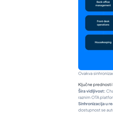
Ovakva sinhronizac
Ključne prednosti
Šira vidljivost:
Cha
raznim OTA platf
Sinhronizacija u 
dostupnost se auto