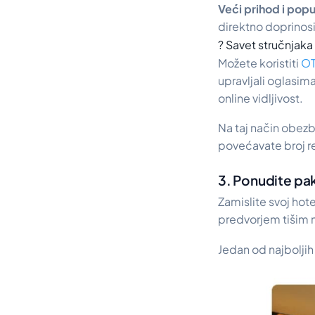
Veći prihod i pop
direktno doprinos
? Savet stručnjaka
Možete koristiti
OT
upravljali oglasim
online vidljivost.
Na taj način obezb
povećavate broj re
3. Ponudite pa
Zamislite svoj ho
predvorjem tišim 
Jedan od najboljih