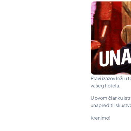
Pravi izazov leži 
vašeg hotela.
U ovom članku istr
unaprediti iskustv
Krenimo!