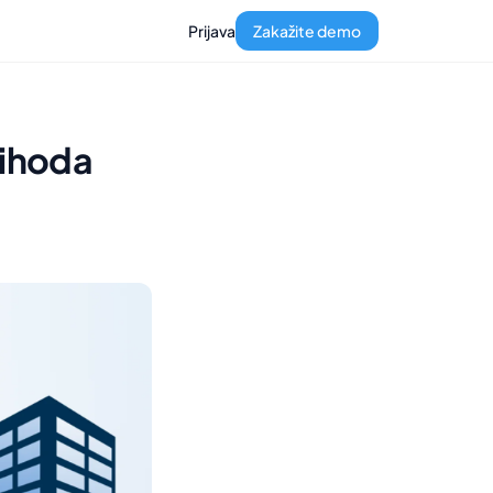
Prijava
Zakažite demo
rihoda