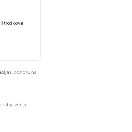
li troškove
acija
u odnosu na
eštaj, već je