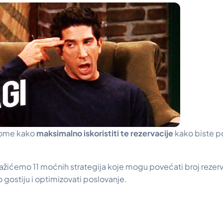
u tome kako
maksimalno iskoristiti te rezervacije
kako biste p
ažićemo 11 moćnih strategija koje mogu povećati broj rezervac
o gostiju i optimizovati poslovanje.