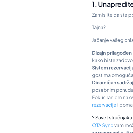
1. Unapredite
Zamislite da ste p
Tajna?
Jačanje vašeg onla
Dizajn prilagođen 
kako biste zadovolji
Sistem rezervacij
gostima omogućava
Dinamičan sadržaj
posebnim ponudama
Fokusiranjem na ov
rezervacije
i poma
? Savet stručnjaka
OTA Sync
vam mož
za rezervacije
, ili
o