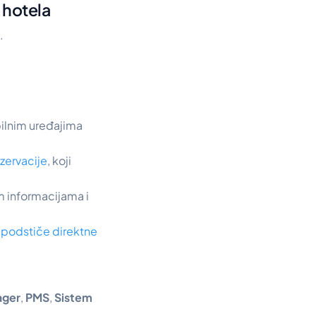
 hotela
.
bilnim uređajima
ezervacije
, koji
im informacijama i
a
podstiče direktne
ager
,
PMS
,
Sistem