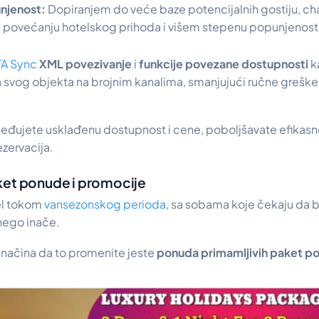
unjenost:
Dopiranjem do veće baze potencijalnih gostiju, c
i povećanju hotelskog prihoda i višem stepenu popunjenost
A Sync
XML povezivanje
i
funkcije povezane dostupnosti
k
a svog objekta na brojnim kanalima, smanjujući ručne greške
eđujete usklađenu dostupnost i cene, poboljšavate efikasnost
zervacija.
ket ponude i promocije
tel tokom
vansezonskog perioda
, sa sobama koje čekaju da 
nego inače.
 načina da to promenite jeste
ponuda primamljivih paket po