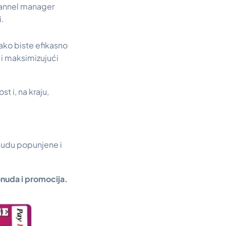
hannel manager
i.
ako biste efikasno
 i maksimizujući
 i, na kraju,
budu popunjene i
nuda i promocija.