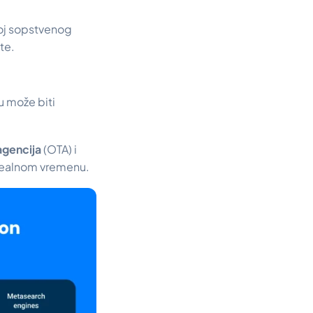
voj sopstvenog
te.
u može biti
 agencija
(OTA) i
realnom vremenu.