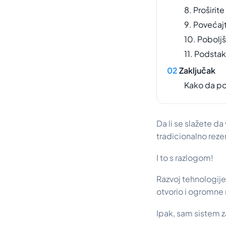
8. Proširi
9. Povećaj
10. Poboljš
11. Podstak
Zaključak
Kako da p
Da li se slažete d
tradicionalno rezer
I to s razlogom!
Razvoj tehnologije
otvorio i ogromne 
Ipak, sam sistem za