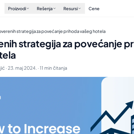
Proizvodi
Rešenja
Resursi
Cene
roverenih strategija za povećanje prihoda vašeg hotela
enih strategija za povećanje p
tela
ić · 23. maj 2024. · 11 min čitanja