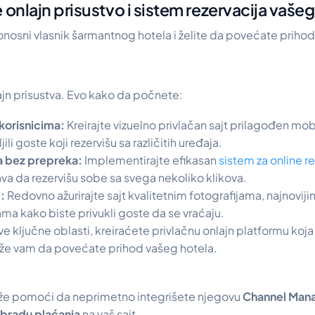
 onlajn prisustvo i sistem rezervacija vašeg
onosni vlasnik šarmantnog hotela i želite da povećate prihod
jn prisustva. Evo kako da počnete:
korisnicima:
Kreirajte vizuelno privlačan sajt prilagođen mo
li goste koji rezervišu sa različitih uređaja.
a bez prepreka:
Implementirajte efikasan
sistem za online r
 da rezervišu sobe sa svega nekoliko klikova.
:
Redovno ažurirajte sajt kvalitetnim fotografijama, najnovij
 kako biste privukli goste da se vraćaju.
e ključne oblasti, kreiraćete privlačnu onlajn platformu koj
že vam da povećate prihod vašeg hotela.
e pomoći da neprimetno integrišete njegovu
Channel Man
bradu plaćanja
na vaš sajt.