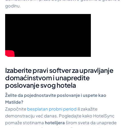
godinu.
Izaberite pravi softver za upravljanje
domaćinstvom i unapredite
poslovanje svog hotela
Želite da pojednostavite poslovanje i uspete kao
Matilde?
Započnite
besplatan probni period
ili zakažite
demonstraciju već danas. Pogledajte kako HotelSync
pomaže stotinama
hotelijera
širom sveta da unaprede