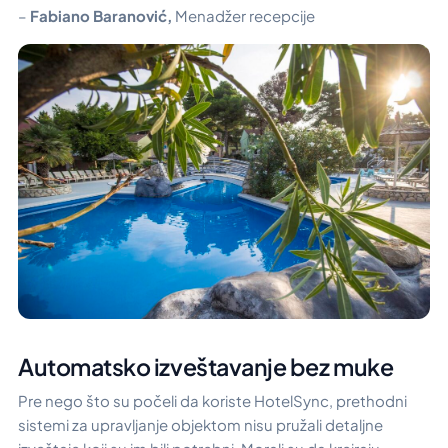
–
Fabiano Baranović,
Menadžer recepcije
Automatsko izveštavanje bez muke
Pre nego što su počeli da koriste HotelSync, prethodni
sistemi za upravljanje objektom nisu pružali detaljne