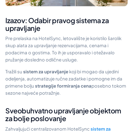
Izazov: Odabir pravog sistema za
upravljanje
Pre prelaska na HotelSync, letovalište je koristilo šarolik
skup alata za upravljanje rezervacijama, cenama i
podacima o gostima. To ih je usporavalo i otežavalo
pružanje dosledno odlične usluge.
Tražili su
sistem za upravljanje
koji bi mogao da ujedini
odeljenja, automatizuje ručne zadatke i pomogne im da
primene bolju
strategije formiranja cena
posebno tokom
sezone najveće potražnje.
Sveobuhvatno upravljanje objektom
za bolje poslovanje
Zahvaljujući centralizovanom HotelSync
sistem za