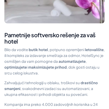
Pametnije softversko rešenje za vaš
hotel
Bilo da vodite
butik hotel
, potpuno opremljeni
letovalište
,
ili kompleks za izdavanje smeštaja za odmor, HotelSync je
osmišljen da vam pomogne da
automatizujete
,
optimizujete
i
maksimizujete prihod
, dok gosti ostaju u
srcu celog iskustva.
Zahvaljujući tehnologiji u oblaku, troškovi su
drastično
smanjeni
, svakodnevni zadaci su automatizovani, a
ukupna efikasnost i prihodi objekta su povećani.
Kompanija ima preko 4.000 zadovoljnih korisnika u 24