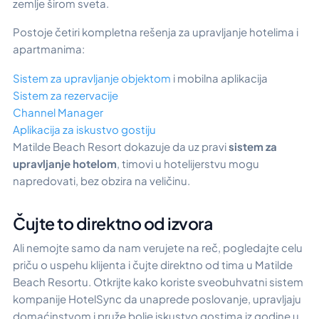
zemlje širom sveta.
Postoje četiri kompletna rešenja za upravljanje hotelima i
apartmanima:
Sistem za upravljanje objektom
i mobilna aplikacija
Sistem za rezervacije
Channel Manager
Aplikacija za iskustvo gostiju
Matilde Beach Resort dokazuje da uz pravi
sistem za
upravljanje hotelom
, timovi u hotelijerstvu mogu
napredovati, bez obzira na veličinu.
Čujte to direktno od izvora
Ali nemojte samo da nam verujete na reč, pogledajte celu
priču o uspehu klijenta i čujte direktno od tima u Matilde
Beach Resortu. Otkrijte kako koriste sveobuhvatni sistem
kompanije HotelSync da unaprede poslovanje, upravljaju
domaćinstvom i pruže bolje iskustvo gostima iz godine u