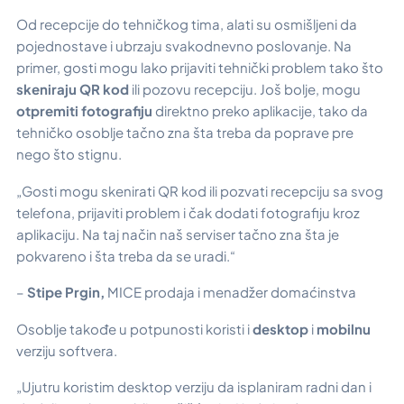
Od recepcije do tehničkog tima, alati su osmišljeni da
pojednostave i ubrzaju svakodnevno poslovanje. Na
primer, gosti mogu lako prijaviti tehnički problem tako što
skeniraju QR kod
ili pozovu recepciju. Još bolje, mogu
otpremiti fotografiju
direktno preko aplikacije, tako da
tehničko osoblje tačno zna šta treba da poprave pre
nego što stignu.
„Gosti mogu skenirati QR kod ili pozvati recepciju sa svog
telefona, prijaviti problem i čak dodati fotografiju kroz
aplikaciju. Na taj način naš serviser tačno zna šta je
pokvareno i šta treba da se uradi.“
–
Stipe Prgin
,
MICE prodaja i menadžer domaćinstva
Osoblje takođe u potpunosti koristi i
desktop
i
mobilnu
verziju softvera.
„Ujutru koristim desktop verziju da isplaniram radni dan i