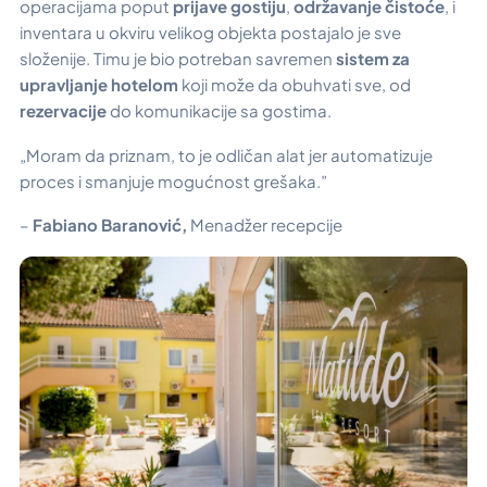
operacijama poput
prijave gostiju
,
održavanje čistoće
, i
inventara u okviru velikog objekta postajalo je sve
složenije. Timu je bio potreban savremen
sistem za
upravljanje hotelom
koji može da obuhvati sve, od
rezervacije
do komunikacije sa gostima.
„Moram da priznam, to je odličan alat jer automatizuje
proces i smanjuje mogućnost grešaka.”
–
Fabiano Baranović,
Menadžer recepcije