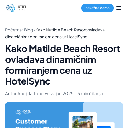
Zakažite demo
Početna
›
Blog
›
Kako Matilde Beach Resort ovladava
dinamičnim formiranjem cena uz HotelSync
Kako Matilde Beach Resort
ovladava dinamičnim
formiranjem cena uz
HotelSync
Autor Andjela Toncev · 3. jun 2025. · 6 min čitanja