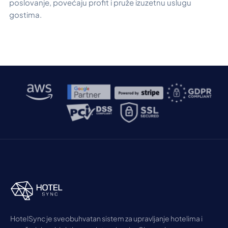
poslovanje, povećaju profit i pruže izuzetnu uslugu
gostima.
HotelSync je sveobuhvatan sistem za upravljanje hotelima i