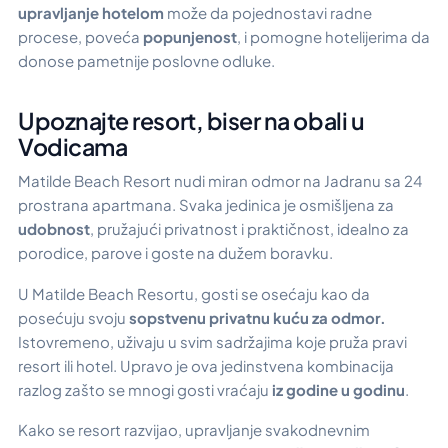
upravljanje hotelom
može da pojednostavi radne
procese, poveća
popunjenost
, i pomogne hotelijerima da
donose pametnije poslovne odluke.
Upoznajte resort, biser na obali u
Vodicama
Matilde Beach Resort nudi miran odmor na Jadranu sa 24
prostrana apartmana. Svaka jedinica je osmišljena za
udobnost
, pružajući privatnost i praktičnost, idealno za
porodice, parove i goste na dužem boravku.
U Matilde Beach Resortu, gosti se osećaju kao da
posećuju svoju
sopstvenu privatnu kuću za odmor.
Istovremeno, uživaju u svim sadržajima koje pruža pravi
resort ili hotel. Upravo je ova jedinstvena kombinacija
razlog zašto se mnogi gosti vraćaju
iz godine u godinu
.
Kako se resort razvijao, upravljanje svakodnevnim