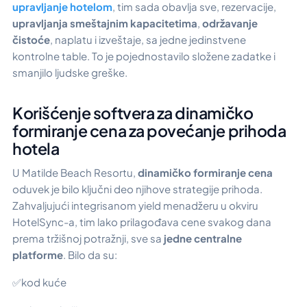
upravljanje hotelom
, tim sada obavlja sve, rezervacije,
upravljanja smeštajnim kapacitetima
,
održavanje
čistoće
, naplatu i izveštaje, sa jedne jedinstvene
kontrolne table. To je pojednostavilo složene zadatke i
smanjilo ljudske greške.
Korišćenje softvera za dinamičko
formiranje cena za povećanje prihoda
hotela
U Matilde Beach Resortu,
dinamičko formiranje cena
oduvek je bilo ključni deo njihove strategije prihoda.
Zahvaljujući integrisanom yield menadžeru u okviru
HotelSync-a, tim lako prilagođava cene svakog dana
prema tržišnoj potražnji, sve sa
jedne centralne
platforme
. Bilo da su:
✅kod kuće