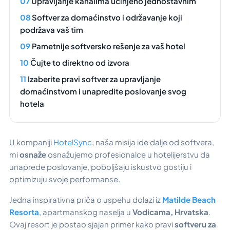
Upravljanje kanalima učinjeno jednostavnim
Softver za domaćinstvo i održavanje koji
podržava vaš tim
Pametnije softversko rešenje za vaš hotel
Čujte to direktno od izvora
Izaberite pravi softver za upravljanje
domaćinstvom i unapredite poslovanje svog
hotela
U kompaniji
HotelSync
, naša misija ide dalje od softvera,
mi
osnaže
osnažujemo profesionalce u hotelijerstvu da
unaprede poslovanje, poboljšaju iskustvo gostiju i
optimizuju svoje performanse.
Jedna inspirativna priča o uspehu dolazi iz
Matilde Beach
Resorta
, apartmanskog naselja u
Vodicama, Hrvatska
.
Ovaj resort je postao sjajan primer kako pravi
softveru za