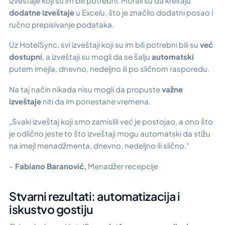
izveštaje koji su im bili potrebni. Morali su da kreiraju
dodatne izveštaje
u Excelu, što je značilo dodatni posao i
ručno prepisivanje podataka.
Uz HotelSync, svi izveštaji koji su im bili potrebni bili su
već
dostupni
, a izveštaji su mogli da se šalju
automatski
putem imejla, dnevno, nedeljno ili po sličnom rasporedu.
Na taj način nikada nisu mogli da propuste
važne
izveštaje
niti da im ponestane vremena.
„Svaki izveštaj koji smo zamislili već je postojao, a ono što
je odlično jeste to što izveštaji mogu automatski da stižu
na imejl menadžmenta, dnevno, nedeljno ili slično.“
–
Fabiano Baranović,
Menadžer recepcije
Stvarni rezultati: automatizacija i
iskustvo gostiju