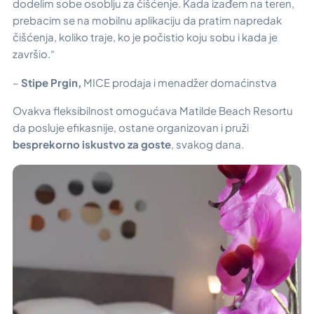
dodelim sobe osoblju za čišćenje. Kada izađem na teren,
prebacim se na mobilnu aplikaciju da pratim napredak
čišćenja, koliko traje, ko je počistio koju sobu i kada je
završio.“
–
Stipe Prgin
,
MICE prodaja i menadžer domaćinstva
Ovakva fleksibilnost omogućava Matilde Beach Resortu
da posluje efikasnije, ostane organizovan i pruži
besprekorno iskustvo za goste
, svakog dana.