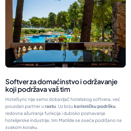
Softver za domaćinstvo i održavanje
koji podržava vaš tim
HotelSync nije samo dobavljač hotelskog softvera, već
pouzdan partner u
rastu
. Uz brzu
korisničku podršku
,
redovna ažuriranja funkcija i duboko poznavanje
hotelijerske industrije, tim Matilde se oseća podržano na
svakom koraku.