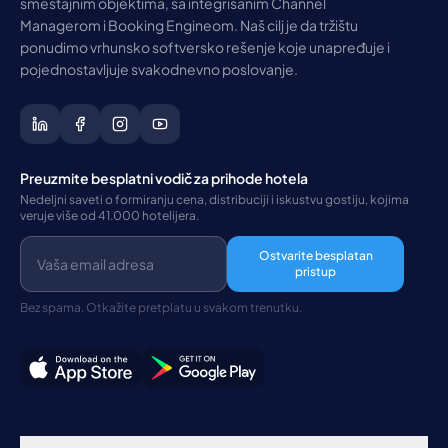
smeštajnim objektima, sa integrisanim Channel
Managerom i Booking Engineom. Naš cilj je da tržištu
ponudimo vrhunsko softversko rešenje koje unapređuje i
pojednostavljuje svakodnevno poslovanje.
Preuzmite besplatni vodič za prihode hotela
Nedeljni saveti o formiranju cena, distribuciji i iskustvu gostiju, kojima
veruje više od 41.000 hotelijera.
Ostvarite besplatan
pristup
Bez spama. Otkažite pretplatu u svakom trenutku.