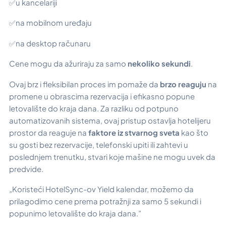
✅u kancelariji
✅na mobilnom uređaju
✅na desktop računaru
Cene mogu da ažuriraju za samo
nekoliko sekundi
.
Ovaj brz i fleksibilan proces im pomaže da
brzo reaguju
na
promene u obrascima rezervacija i efikasno popune
letovalište do kraja dana. Za razliku od potpuno
automatizovanih sistema, ovaj pristup ostavlja hotelijeru
prostor da reaguje na
faktore iz stvarnog sveta
kao što
su gosti bez rezervacije, telefonski upiti ili zahtevi u
poslednjem trenutku, stvari koje mašine ne mogu uvek da
predvide.
„Koristeći HotelSync-ov Yield kalendar, možemo da
prilagodimo cene prema potražnji za samo 5 sekundi i
popunimo letovalište do kraja dana.”