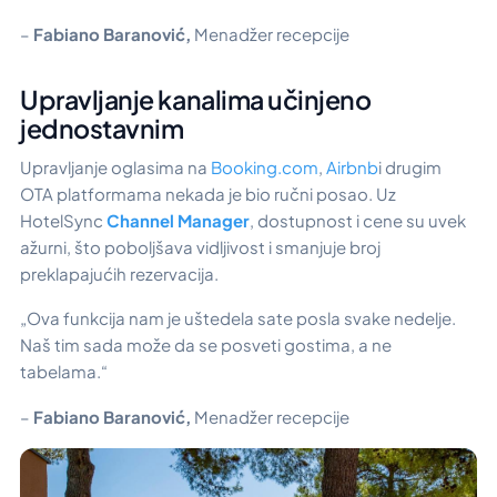
–
Fabiano Baranović,
Menadžer recepcije
Upravljanje kanalima učinjeno
jednostavnim
Upravljanje oglasima na
Booking.com
,
Airbnb
i drugim
OTA platformama nekada je bio ručni posao. Uz
HotelSync
Channel Manager
, dostupnost i cene su uvek
ažurni, što poboljšava vidljivost i smanjuje broj
preklapajućih rezervacija.
„Ova funkcija nam je uštedela sate posla svake nedelje.
Naš tim sada može da se posveti gostima, a ne
tabelama.“
–
Fabiano Baranović,
Menadžer recepcije