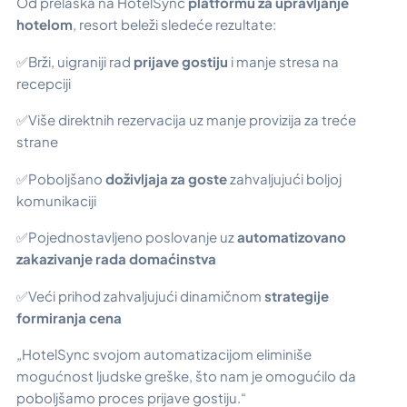
Od prelaska na HotelSync
platformu za upravljanje
hotelom
, resort beleži sledeće rezultate:
✅Brži, uigraniji rad
prijave gostiju
i manje stresa na
recepciji
✅Više direktnih rezervacija uz manje provizija za treće
strane
✅Poboljšano
doživljaja za goste
zahvaljujući boljoj
komunikaciji
✅Pojednostavljeno poslovanje uz
automatizovano
zakazivanje rada domaćinstva
✅Veći prihod zahvaljujući dinamičnom
strategije
formiranja cena
„HotelSync svojom automatizacijom eliminiše
mogućnost ljudske greške, što nam je omogućilo da
poboljšamo proces prijave gostiju.“