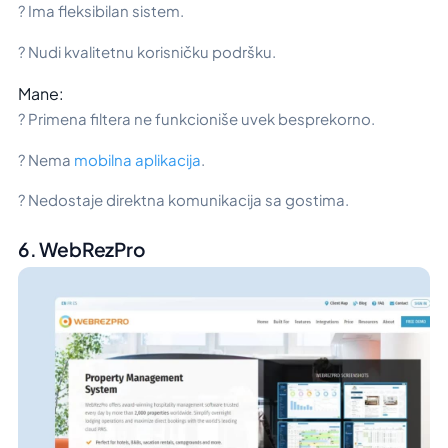
? Ima fleksibilan sistem.
? Nudi kvalitetnu korisničku podršku.
Mane:
? Primena filtera ne funkcioniše uvek besprekorno.
? Nema
mobilna aplikacija
.
? Nedostaje direktna komunikacija sa gostima.
6. WebRezPro