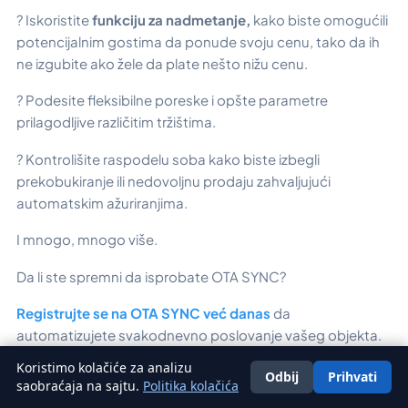
? Iskoristite
funkciju za nadmetanje,
kako biste omogućili
potencijalnim gostima da ponude svoju cenu, tako da ih
ne izgubite ako žele da plate nešto nižu cenu.
? Podesite fleksibilne poreske i opšte parametre
prilagodljive različitim tržištima.
? Kontrolišite raspodelu soba kako biste izbegli
prekobukiranje ili nedovoljnu prodaju zahvaljujući
automatskim ažuriranjima.
I mnogo, mnogo više.
Da li ste spremni da isprobate OTA SYNC?
Registrujte se na OTA SYNC već danas
da
automatizujete svakodnevno poslovanje vašeg objekta.
Koristimo kolačiće za analizu
Odbij
Prihvati
Srpski
Nastavite da učite:
saobraćaja na sajtu.
Politika kolačića