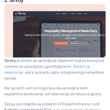
Sirvoy
je sistem za upravljanje objektom koji se sastoji od
sistema za upravljanje ugostiteljstvom,
Sistem za
rezervacije
, alata za izradu sajta i integrisanog menadžera
kanala.
Na taj način vam omogućava da upravljate svim
aspektima poslovanja, od rezervacije do iskustva gosta.
Sirvoy se integriše sa vodećim OTA platformama i nudi
funkciju uvoza/izvoza iCal-a
za automatsko ažuriranje