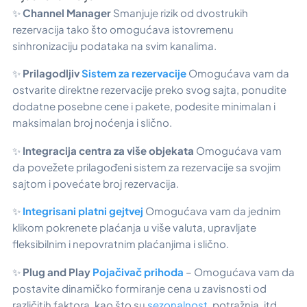
✨
Channel Manager
Smanjuje rizik od dvostrukih
rezervacija tako što omogućava istovremenu
sinhronizaciju podataka na svim kanalima.
✨
Prilagodljiv
Sistem za rezervacije
Omogućava vam da
ostvarite direktne rezervacije preko svog sajta, ponudite
dodatne posebne cene i pakete, podesite minimalan i
maksimalan broj noćenja i slično.
✨
Integracija centra za više objekata
Omogućava vam
da povežete prilagođeni sistem za rezervacije sa svojim
sajtom i povećate broj rezervacija.
✨
Integrisani platni gejtvej
Omogućava vam da jednim
klikom pokrenete plaćanja u više valuta, upravljate
fleksibilnim i nepovratnim plaćanjima i slično.
✨
Plug and Play
Pojačivač prihoda
– Omogućava vam da
postavite dinamičko formiranje cena u zavisnosti od
različitih faktora, kao što su
sezonalnost,
potražnja, itd.