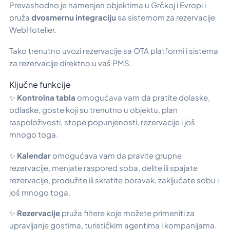
Prevashodno je namenjen objektima u Grčkoj i Evropi i
pruža
dvosmernu integraciju
sa sistemom za rezervacije
WebHotelier.
Tako trenutno uvozi rezervacije sa OTA platformi i sistema
za rezervacije direktno u vaš PMS.
Ključne funkcije
✨
Kontrolna tabla
omogućava vam da pratite dolaske,
odlaske, goste koji su trenutno u objektu, plan
raspoloživosti, stope popunjenosti, rezervacije i još
mnogo toga.
✨
Kalendar
omogućava vam da pravite grupne
rezervacije, menjate raspored soba, delite ili spajate
rezervacije, produžite ili skratite boravak, zaključate sobu i
još mnogo toga.
✨
Rezervacije
pruža filtere koje možete primeniti za
upravljanje gostima, turističkim agentima i kompanijama.