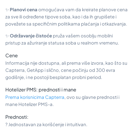
✨
Planovi cena
omogućava vam da kreirate planove cena
za sve ili određene tipove soba, kao i da ih grupišete i
povežete sa specifičnim politikama plaćanja i otkazivanja.
✨
Održavanje čistoće
pruža vašem osoblju mobilni
pristup za ažuriranje statusa soba u realnom vremenu.
Cene
Informacija nije dostupna, ali prema više izvora, kao što su
Capterra, GetApp i slično, cene počinju od 300 evra
godišnje, i ne postoji besplatan probni period.
Hotelizer PMS: prednosti i mane
Prema korisnicima Capterra
, ovo su glavne prednosti i
mane Hotelizer PMS-a.
Prednosti:
? Jednostavan za korišćenje i intuitivan.