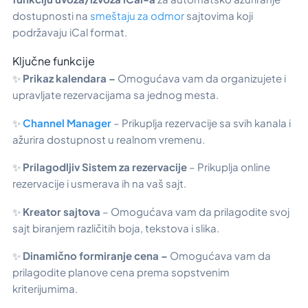
dostupnosti na
smeštaju za odmor
sajtovima koji
podržavaju iCal format.
Ključne funkcije
✨
Prikaz kalendara –
Omogućava vam da organizujete i
upravljate rezervacijama sa jednog mesta.
✨
Channel Manager
– Prikuplja rezervacije sa svih kanala i
ažurira dostupnost u realnom vremenu.
✨
Prilagodljiv
Sistem za rezervacije
– Prikuplja online
rezervacije i usmerava ih na vaš sajt.
✨
Kreator sajtova
– Omogućava vam da prilagodite svoj
sajt biranjem različitih boja, tekstova i slika.
✨
Dinamično formiranje cena –
Omogućava vam da
prilagodite planove cena prema sopstvenim
kriterijumima.