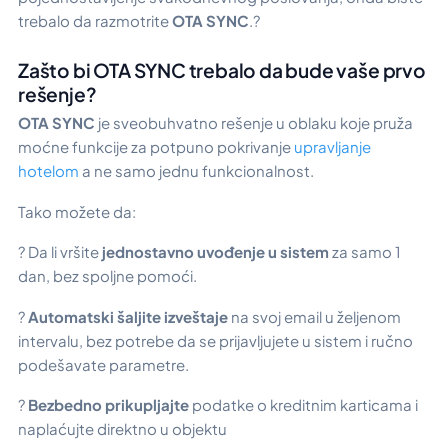
trebalo da razmotrite
OTA SYNC
.?
Zašto bi OTA SYNC trebalo da bude vaše prvo
rešenje?
OTA SYNC
je sveobuhvatno rešenje u oblaku koje pruža
moćne funkcije za potpuno pokrivanje
upravljanje
hotelom
a ne samo jednu funkcionalnost.
Tako možete da:
? Da li vršite
jednostavno uvođenje u sistem
za samo 1
dan, bez spoljne pomoći.
?
Automatski šaljite izveštaje
na svoj email u željenom
intervalu, bez potrebe da se prijavljujete u sistem i ručno
podešavate parametre.
?
Bezbedno prikupljajte
podatke o kreditnim karticama i
naplaćujte direktno u objektu