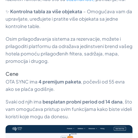
✨
Kontrolna tabla za više objekata
– Omogućava vam da
upravljate, uređujete i pratite više objekata sa jedne
kontrolne table.
Osim prilagođavanja sistema za rezervacije, možete i
prilagoditi platformu da odražava jedinstveni brend vašeg
hotela pomoću prilagođenih filtera, sadržaja, mapa,
promocija i drugog.
Cene
OTA SYNC ima
4 premijum paketa
, počevši od 55 evra
ako se plaća godišnje.
Svaki od njih ima
besplatan probni period od 14 dana
, što
vam omogućava pristup svim funkcijama kako biste videli
koristi koje mogu da donesu.