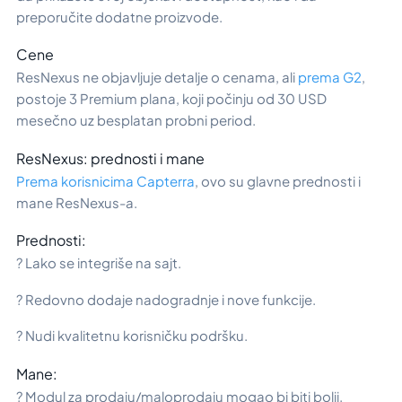
preporučite dodatne proizvode.
Cene
ResNexus ne objavljuje detalje o cenama, ali
prema G2
,
postoje 3 Premium plana, koji počinju od 30 USD
mesečno uz besplatan probni period.
ResNexus: prednosti i mane
Prema korisnicima Capterra
, ovo su glavne prednosti i
mane ResNexus-a.
Prednosti:
? Lako se integriše na sajt.
? Redovno dodaje nadogradnje i nove funkcije.
? Nudi kvalitetnu korisničku podršku.
Mane:
? Modul za prodaju/maloprodaju mogao bi biti bolji.