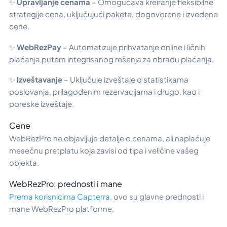
✨
Upravljanje cenama
– Omogućava kreiranje fleksibilne
strategije cena, uključujući pakete, dogovorene i izvedene
cene.
✨
WebRezPay
– Automatizuje prihvatanje online i ličnih
plaćanja putem integrisanog rešenja za obradu plaćanja.
✨
Izveštavanje
– Uključuje izveštaje o statistikama
poslovanja, prilagođenim rezervacijama i drugo, kao i
poreske izveštaje.
Cene
WebRezPro ne objavljuje detalje o cenama, ali naplaćuje
mesečnu pretplatu koja zavisi od tipa i veličine vašeg
objekta.
WebRezPro: prednosti i mane
Prema korisnicima Capterra
, ovo su glavne prednosti i
mane WebRezPro platforme.