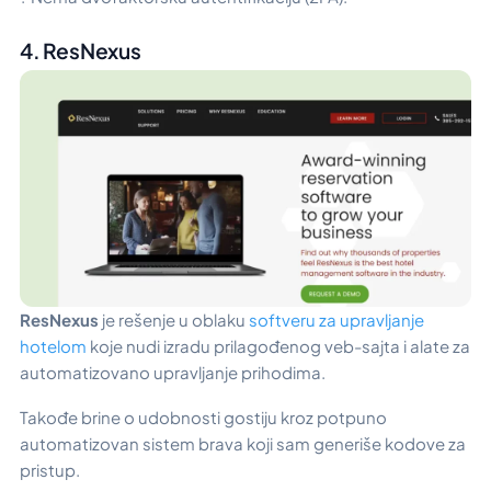
4. ResNexus
ResNexus
je rešenje u oblaku
softveru za upravljanje
hotelom
koje nudi izradu prilagođenog veb-sajta i alate za
automatizovano upravljanje prihodima.
Takođe brine o udobnosti gostiju kroz potpuno
automatizovan sistem brava koji sam generiše kodove za
pristup.