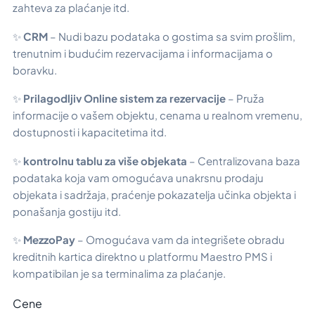
zahteva za plaćanje itd.
✨
CRM
– Nudi bazu podataka o gostima sa svim prošlim,
trenutnim i budućim rezervacijama i informacijama o
boravku.
✨
Prilagodljiv
Online sistem za rezervacije
– Pruža
informacije o vašem objektu, cenama u realnom vremenu,
dostupnosti i kapacitetima itd.
✨
kontrolnu tablu za više objekata
– Centralizovana baza
podataka koja vam omogućava unakrsnu prodaju
objekata i sadržaja, praćenje pokazatelja učinka objekta i
ponašanja gostiju itd.
✨
MezzoPay
– Omogućava vam da integrišete obradu
kreditnih kartica direktno u platformu Maestro PMS i
kompatibilan je sa terminalima za plaćanje.
Cene