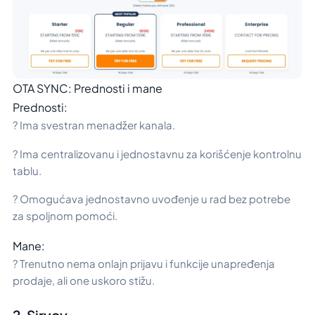
OTA SYNC: Prednosti i mane
Prednosti:
? Ima svestran menadžer kanala.
? Ima centralizovanu i jednostavnu za korišćenje kontrolnu
tablu.
? Omogućava jednostavno uvođenje u rad bez potrebe
za spoljnom pomoći.
Mane:
? Trenutno nema onlajn prijavu i funkcije unapređenja
prodaje, ali one uskoro stižu.
2. Sirvoy