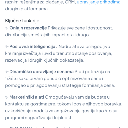
raznim rešenjima za plaćanje, CRM,
upravljanje prihodima
i
drugim platformama.
Ključne funkcije
✨
Onlajn rezervacije
Prikazuje sve cene i dostupnost,
distribuciju smeštajnih kapaciteta i drugo.
✨
Poslovna inteligencija,
Nudi alate za prilagodljivo
kreiranje izveštaja i uvid u trenutno stanje poslovanja,
rezervacija i drugih ključnih pokazatelja.
✨
Dinamičko upravljanje cenama
Prati potražnju na
tržištu kako bi vam ponudio optimizovane cene i
pomogao u prilagođavanju strategije formiranja cena.
✨
Marketinški alati
Omogućavaju vam da budete u
kontaktu sa gostima pre, tokom i posle njihovog boravka,
uz korišćenje modula za angažovanje gostiju kao što su
programi nagrađivanja i lojalnosti.