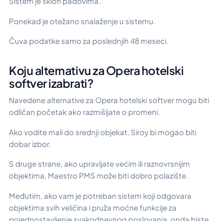
Sistem je sklon padovima.
Ponekad je otežano snalaženje u sistemu.
Čuva podatke samo za poslednjih 48 meseci.
Koju alternativu za Opera hotelski
softver izabrati?
Navedene alternative za Opera hotelski softver mogu biti
odličan početak ako razmišljate o promeni.
Ako vodite mali do srednji objekat, Siroy bi mogao biti
dobar izbor.
S druge strane, ako upravljate većim ili raznovrsnijim
objektima, Maestro PMS može biti dobro polazište.
Međutim, ako vam je potreban sistem koji odgovara
objektima svih veličina i pruža moćne funkcije za
pojednostavljenje svakodnevnog poslovanja, onda biste