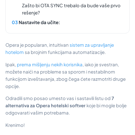
Zašto bi OTA SYNC trebalo da bude vaše prvo
rešenje?
Nastavite da učite:
Opera je popularan, intuitivan
sistem za upravljanje
hotelom
sa brojnim funkcijama automatizacije.
Ipak,
prema mišljenju nekih korisnika
, iako je svestran,
možete naići na probleme sa sporom i nestabilnom
funkcijom izveštavanja, zbog čega ćete razmotriti druge
opcije.
Odradili smo posao umesto vas i sastavili listu od
7
alternativa za Opera hotelski softver
koje bi mogle bolje
odgovarati vašim potrebama.
Krenimo!