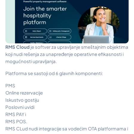
RMS Cloud
je softver za upravljanje smeštajnim objektima
koji nudi rešenja za unapređenje operativne efikasnosti i
mogućnosti upravljanja.
Platforma se sastoji od 6 glavnih komponenti:
PMS
Online rezervacije
Iskustvo gostiju
Poslovni uvidi
RMS PAY i
RMS POS.
RMS CLud nudi integracije sa vodećim OTA platformama i