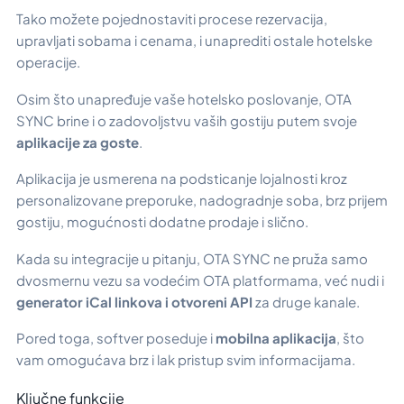
Tako možete pojednostaviti procese rezervacija,
upravljati sobama i cenama, i unaprediti ostale hotelske
operacije.
Osim što unapređuje vaše hotelsko poslovanje, OTA
SYNC brine i o zadovoljstvu vaših gostiju putem svoje
aplikacije za goste
.
Aplikacija je usmerena na podsticanje lojalnosti kroz
personalizovane preporuke, nadogradnje soba, brz prijem
gostiju, mogućnosti dodatne prodaje i slično.
Kada su integracije u pitanju, OTA SYNC ne pruža samo
dvosmernu vezu sa vodećim OTA platformama, već nudi i
generator iCal linkova i otvoreni API
za druge kanale.
Pored toga, softver poseduje i
mobilna aplikacija
, što
vam omogućava brz i lak pristup svim informacijama.
Ključne funkcije