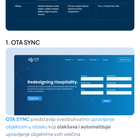
1. OTA SYNC
OTA SYNC
predstavlja sveobuhvatno
upravljanje
objektom u oblaku
koji
olakšava i automatizuje
upravljanje objektima svih veličina