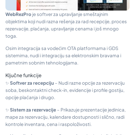
WebRezPro
je softver za upravljanje smeštajnim
objektima koji nudi razna rešenja za rad recepcije, proces
rezervacije, plaćanja, upravljanje cenama i još mnogo
toga.
Osim integracija sa vodećim OTA platformama i GDS
sistemima, nudi i integraciju sa elektronskim bravama i
pametnim sobnim tehnologijama.
Ključne funkcije
✨
Softver za recepciju
– Nudi razne opcije za rezervaciju
soba, beskontaktni check-in, evidencije i profile gostiju,
opcije plaćanja i drugo.
✨
Sistem za rezervacije
– Prikazuje prezentacije jedinica,
mape za rezervaciju, kalendare dostupnosti i slično, radi
kontrole inventara, cena i raspoloživosti.