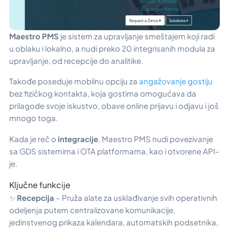
Maestro PMS
je sistem za upravljanje smeštajem koji radi
u oblaku i lokalno, a nudi preko 20 integrisanih modula za
upravljanje, od recepcije do analitike.
Takođe poseduje mobilnu opciju za
angažovanje gostiju
bez fizičkog kontakta, koja gostima omogućava da
prilagode svoje iskustvo, obave online prijavu i odjavu i još
mnogo toga.
Kada je reč o
integracije
, Maestro PMS nudi povezivanje
sa GDS sistemima i OTA platformama, kao i otvorene API-
je.
Ključne funkcije
✨
Recepcija
– Pruža alate za usklađivanje svih operativnih
odeljenja putem centralizovane komunikacije,
jedinstvenog prikaza kalendara, automatskih podsetnika,