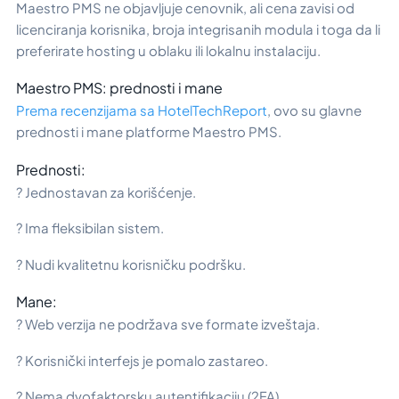
Maestro PMS ne objavljuje cenovnik, ali cena zavisi od
licenciranja korisnika, broja integrisanih modula i toga da li
preferirate hosting u oblaku ili lokalnu instalaciju.
Maestro PMS: prednosti i mane
Prema recenzijama sa HotelTechReport
, ovo su glavne
prednosti i mane platforme Maestro PMS.
Prednosti:
? Jednostavan za korišćenje.
? Ima fleksibilan sistem.
? Nudi kvalitetnu korisničku podršku.
Mane:
? Web verzija ne podržava sve formate izveštaja.
? Korisnički interfejs je pomalo zastareo.
? Nema dvofaktorsku autentifikaciju (2FA).