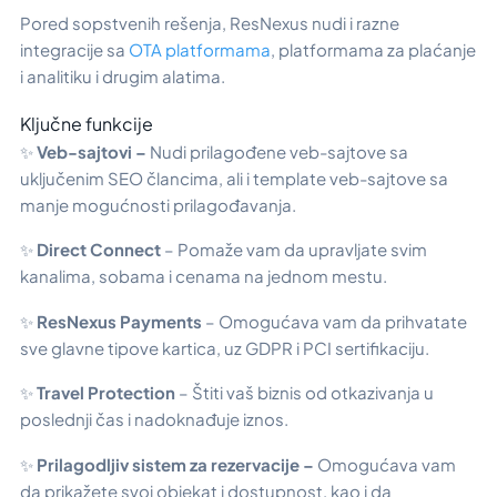
Pored sopstvenih rešenja, ResNexus nudi i razne
integracije sa
OTA platformama
, platformama za plaćanje
i analitiku i drugim alatima.
Ključne funkcije
✨
Veb-sajtovi –
Nudi prilagođene veb-sajtove sa
uključenim SEO člancima, ali i template veb-sajtove sa
manje mogućnosti prilagođavanja.
✨
Direct Connect
– Pomaže vam da upravljate svim
kanalima, sobama i cenama na jednom mestu.
✨
ResNexus Payments
– Omogućava vam da prihvatate
sve glavne tipove kartica, uz GDPR i PCI sertifikaciju.
✨
Travel Protection
– Štiti vaš biznis od otkazivanja u
poslednji čas i nadoknađuje iznos.
✨
Prilagodljiv sistem za rezervacije –
Omogućava vam
da prikažete svoj objekat i dostupnost, kao i da