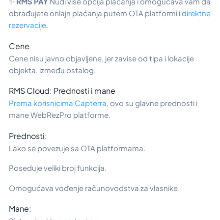
✨
RMS PAY
Nudi više opcija plaćanja i omogućava vam da
obrađujete onlajn plaćanja putem OTA platformi i
direktne
rezervacije
.
Cene
Cene nisu javno objavljene, jer zavise od tipa i lokacije
objekta, između ostalog.
RMS Cloud: Prednosti i mane
Prema korisnicima Capterra
, ovo su glavne prednosti i
mane WebRezPro platforme.
Prednosti:
Lako se povezuje sa OTA platformama.
Poseduje veliki broj funkcija.
Omogućava vođenje računovodstva za vlasnike.
Mane: