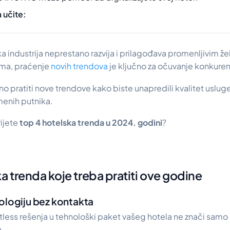
 učite:
a industrija neprestano razvija i prilagođava promenljivim žel
ama, praćenje
novih trendova
je ključno za očuvanje konkure
o pratiti nove trendove kako biste unapredili kvalitet usluge 
enih putnika.
ijete
top 4 hotelska trenda u 2024. godini
?
a trenda koje treba pratiti ove godine
ologiju bez kontakta
less rešenja u tehnološki paket vašeg hotela ne znači samo
a.