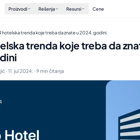
Proizvodi
Rešenja
Resursi
Cene
4 hotelska trenda koje treba da znate u 2024. godini
elska trenda koje treba da zna
dini
ć · 11. jul 2024. · 9 min čitanja