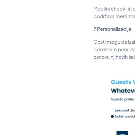
Mobilni check-in 
podržava mere zdr
? Personalizacija
Gosti mogu da iza
posebnim ponudama
osnovu njihovih žel