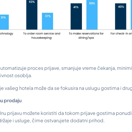
utomatizuje proces prijave, smanjuje vreme čekanja, minimiz
vnost osoblja.
lje vašeg hotela može da se fokusira na uslugu gostima i dru
nu prodaju
lnu prijavu možete koristiti da tokom prijave gostima ponud
žaje i usluge, čime ostvarujete dodatni prihod.