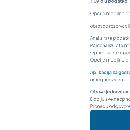
? Uvid u podatke
Opcije mobilne pri
obrasce rezervaci
Analizirate podat
Personalizujete ma
Optimizujete opera
Opcije mobilne pr
Aplikacija za gos
omogućava da:
Obave
jednostavn
Dobiju sve neophod
Pronađu odgovore 