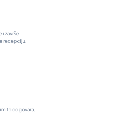
.
 i završe
e recepciju.
 im to odgovara,