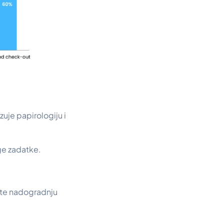
uje papirologiju i
ge zadatke.
ite nadogradnju