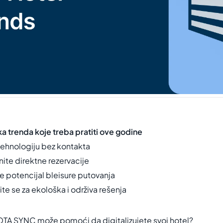
ka trenda koje treba pratiti ove godine
tehnologiju bez kontakta
ite direktne rezervacije
ite potencijal bleisure putovanja
te se za ekološka i održiva rešenja
TA SYNC može pomoći da digitalizujete svoj hotel?