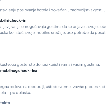
stavljenju poslovanja hotela i povećanju zadovoljstva gostiju
bilni check-in
ijavljivanja omogućavaju gostima da se prijave u svoje sobe
aska koristeći svoje mobilne uređaje, bez potrebe da poset
kustvo za goste, što donosi korist i vama i vašim gostima.
i mobilnog check-ina
egnu redove na recepciji, uštede vreme i završe proces kad
ela ili po dolasku.
ntakta