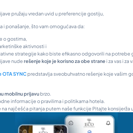
jave pružaju vredan uvid u preferencije gostiju,
ja i ponašanje, što vam omogućava da:
ke o gostima,
rketinške aktivnosti i
tivne strategije kako biste efikasno odgovorili na potrebe g
ijave nude
rešenje koje je korisno za obe strane
i za vas i za
te OTA SYNC
predstavlja sveobuhvatno rešenje koje vašim g
u mobilnu prijavu
brzo.
ne informacije o pravilima i politikama hotela.
na najčešća pitanja putem naše funkcije
Pitajte konsijerža
u