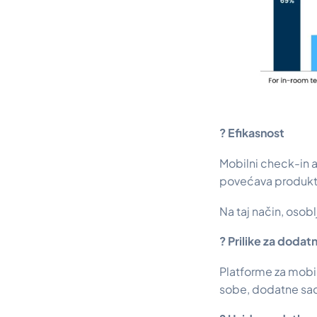
? Efikasnost
Mobilni check-in a
povećava produkti
Na taj način, osob
? Prilike za dodat
Platforme za mobi
sobe, dodatne sadr