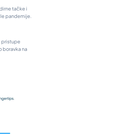
irne tačke i
sle pandemije.
 pristupe
o boravka na