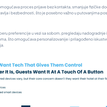
omogućava proces prijave bez kontakta, smanjuje fizičke dod
avlja i bezbednosti, što je posebno važno u putovanjima po
beru preferencije u vezi sa sobom, pregledaju nadogradnje i
, što omogućava personalizovanije i prilagođeno iskustv
ja.