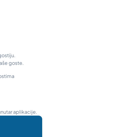
ostiju.
 vaše goste.
ostima
nutar aplikacije.