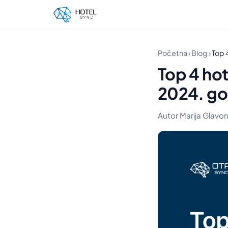
Početna
›
Blog
›
Top 
Top 4 hot
2024. go
Autor Marija Glavonji