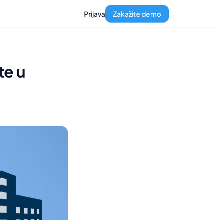
Prijava
Zakažite demo
te u