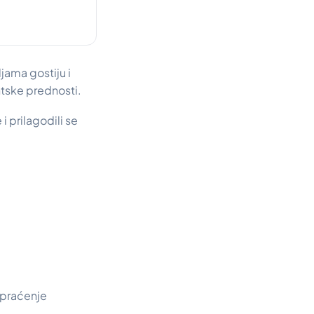
jama gostiju i
ntske prednosti.
i prilagodili se
 praćenje