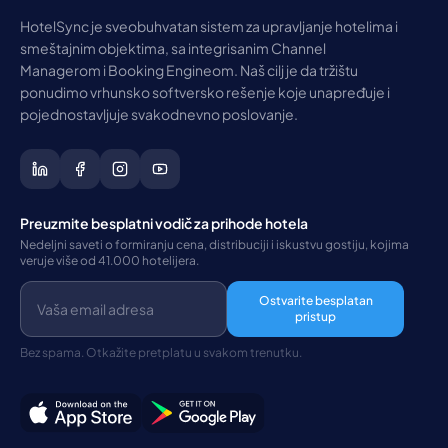
HotelSync je sveobuhvatan sistem za upravljanje hotelima i
smeštajnim objektima, sa integrisanim Channel
Managerom i Booking Engineom. Naš cilj je da tržištu
ponudimo vrhunsko softversko rešenje koje unapređuje i
pojednostavljuje svakodnevno poslovanje.
Preuzmite besplatni vodič za prihode hotela
Nedeljni saveti o formiranju cena, distribuciji i iskustvu gostiju, kojima
veruje više od 41.000 hotelijera.
Ostvarite besplatan
pristup
Bez spama. Otkažite pretplatu u svakom trenutku.