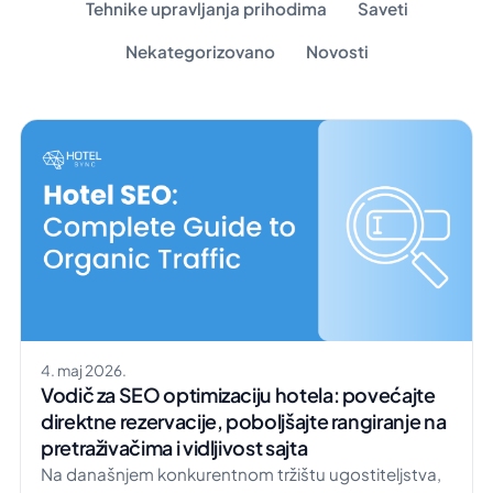
Tehnike upravljanja prihodima
Saveti
Nekategorizovano
Novosti
4. maj 2026.
Vodič za SEO optimizaciju hotela: povećajte
direktne rezervacije, poboljšajte rangiranje na
pretraživačima i vidljivost sajta
Na današnjem konkurentnom tržištu ugostiteljstva,