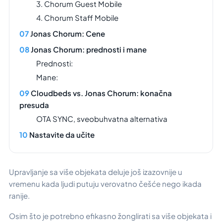
3. Chorum Guest Mobile
4. Chorum Staff Mobile
Jonas Chorum: Cene
Jonas Chorum: prednosti i mane
Prednosti:
Mane:
Cloudbeds vs. Jonas Chorum: konačna
presuda
OTA SYNC, sveobuhvatna alternativa
Nastavite da učite
Upravljanje sa više objekata deluje još izazovnije u
vremenu kada ljudi putuju verovatno češće nego ikada
ranije.
Osim što je potrebno efikasno žonglirati sa više objekata i