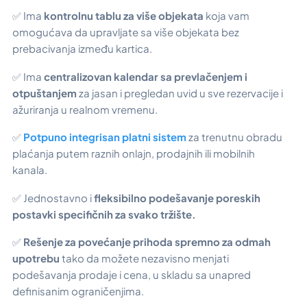
✅ Ima
kontrolnu tablu za više objekata
koja vam
omogućava da upravljate sa više objekata bez
prebacivanja između kartica.
✅ Ima
centralizovan kalendar sa prevlačenjem i
otpuštanjem
za jasan i pregledan uvid u sve rezervacije i
ažuriranja u realnom vremenu.
✅
Potpuno integrisan platni sistem
za trenutnu obradu
plaćanja putem raznih onlajn, prodajnih ili mobilnih
kanala.
✅ Jednostavno i
fleksibilno podešavanje poreskih
postavki specifičnih za svako tržište.
✅
Rešenje za povećanje prihoda spremno za odmah
upotrebu
tako da možete nezavisno menjati
podešavanja prodaje i cena, u skladu sa unapred
definisanim ograničenjima.