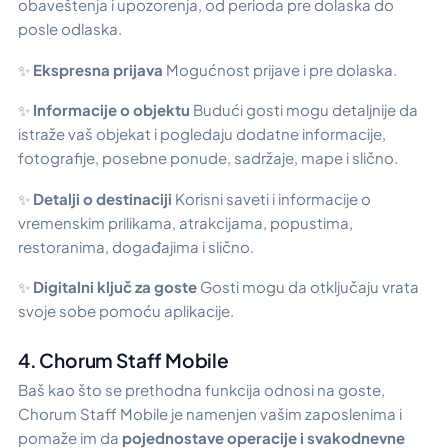
obaveštenja i upozorenja, od perioda pre dolaska do
posle odlaska.
✨
Ekspresna prijava
Mogućnost prijave i pre dolaska.
✨
Informacije o objektu
Budući gosti mogu detaljnije da
istraže vaš objekat i pogledaju dodatne informacije,
fotografije, posebne ponude, sadržaje, mape i slično.
✨
Detalji o destinaciji
Korisni saveti i informacije o
vremenskim prilikama, atrakcijama, popustima,
restoranima, događajima i slično.
✨
Digitalni ključ za goste
Gosti mogu da otključaju vrata
svoje sobe pomoću aplikacije.
4. Chorum Staff Mobile
Baš kao što se prethodna funkcija odnosi na goste,
Chorum Staff Mobile je namenjen vašim zaposlenima i
pomaže im da
pojednostave operacije i svakodnevne