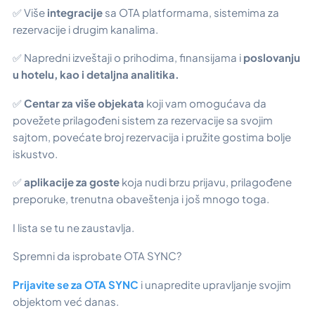
✅ Više
integracije
sa OTA platformama, sistemima za
rezervacije i drugim kanalima.
✅ Napredni izveštaji o prihodima, finansijama i
poslovanju
u hotelu, kao i detaljna analitika.
✅
Centar za više objekata
koji vam omogućava da
povežete prilagođeni sistem za rezervacije sa svojim
sajtom, povećate broj rezervacija i pružite gostima bolje
iskustvo.
✅
aplikacije za goste
koja nudi brzu prijavu, prilagođene
preporuke, trenutna obaveštenja i još mnogo toga.
I lista se tu ne zaustavlja.
Spremni da isprobate OTA SYNC?
Prijavite se za OTA SYNC
i unapredite upravljanje svojim
objektom već danas.