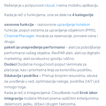
Rešenje je u potpunosti
cloud
, i nema mobilnu aplikaciju.
Kada je reč o funkcijama, one se dele na
4 kategorije
:
osnovne funkcije
– raznovrsne
upravljanje hotelom
funkcije, poput sistema za upravljanje objektom (PMS),
Channel Manager
, modula za rezervacije, provere cena i
drugo.
paketi za unapređenje performansi
– alati za poboljšanje
performansi vašeg objekta: RevPAR alati, alati za digitalni
marketing, alati za iskustvo gostiju i slično.
Dodaci
Dodatne mogućnosti poput terminala za
plaćanje, kao i prioritetna linija za korisničku podršku.
Edukacija i podrška –
Pristup brojnim resursima, obuka
za uvođenje u rad, optimizacija naloga, podrška 24/7 i još
mnogo toga.
Kada je reč o integracijama, Cloudbeds nudi
širok izbor
integracija
možete filtrirati prema različitim kriterijumima:
delatnosti, jeziku, državi i drugim faktorima.