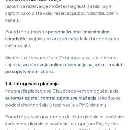
Sistem za rezervacije možete integrisati sa bilo kojim
sajtom kako biste videli rezervacije iz svih distribucionih
kanala.
Pored toga, možete
personalizujete i maksimalno
iskoristite
svoj sistem za rezervacije kako bi odgovarao
vašem sajtu.
Sistem za rezervacije takođe omogućava posetiocima
sajta da
završe svoju online rezervaciju na jeziku i u valuti
po sopstvenom izboru.
1.4. Integrisana plaćanja
Integracija plaćanja sa Cloudbeds vam omogućava da
automatizujete i centralizujete sva plaćanja
tako što se
podaci direktno šalju u rezervacije u PMS sistemu.
Pored toga, vaši gosti mogu da plate globalnim kreditnim
karticama, digitalnim novčanicima, opcijom Pay by Link i