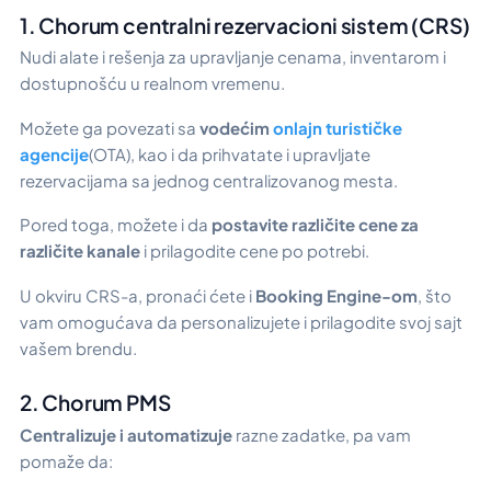
1. Chorum centralni rezervacioni sistem (CRS)
Nudi alate i rešenja za upravljanje cenama, inventarom i
dostupnošću u realnom vremenu.
Možete ga povezati sa
vodećim
onlajn turističke
agencije
(OTA), kao i da prihvatate i upravljate
rezervacijama sa jednog centralizovanog mesta.
Pored toga, možete i da
postavite različite cene za
različite kanale
i prilagodite cene po potrebi.
U okviru CRS-a, pronaći ćete i
Booking Engine-om
, što
vam omogućava da personalizujete i prilagodite svoj sajt
vašem brendu.
2. Chorum PMS
Centralizuje i automatizuje
razne zadatke, pa vam
pomaže da: