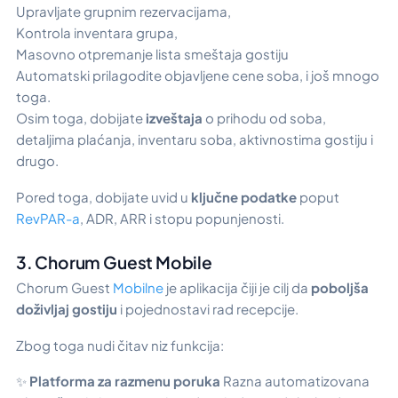
Upravljate grupnim rezervacijama,
Kontrola inventara grupa,
Masovno otpremanje lista smeštaja gostiju
Automatski prilagodite objavljene cene soba, i još mnogo
toga.
Osim toga, dobijate
izveštaja
o prihodu od soba,
detaljima plaćanja, inventaru soba, aktivnostima gostiju i
drugo.
Pored toga, dobijate uvid u
ključne podatke
poput
RevPAR-a
, ADR, ARR i stopu popunjenosti.
3. Chorum Guest Mobile
Chorum Guest
Mobilne
je aplikacija čiji je cilj da
poboljša
doživljaj gostiju
i pojednostavi rad recepcije.
Zbog toga nudi čitav niz funkcija:
✨
Platforma za razmenu poruka
Razna automatizovana