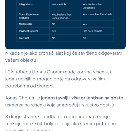
Nikada nije lako pronaći alat koji će savršeno odgovarati
vašem objektu.
I Cloudbeds i Jonas Chorum nude korisna rešenja, ali
jedan od njih bi mogao bolje da odgovara vašim
potrebama od drugog.
Jonas Chorum je
jednostavniji i više orijentisan na goste
,
usmeren na rešenja koja unapređuju iskustvo gostiju.
S druge strane, Cloudbeds u celini nudi naprednije
funkcije i može biti bolje rešenje ako su vam potrebne
robusnije mogućnosti.