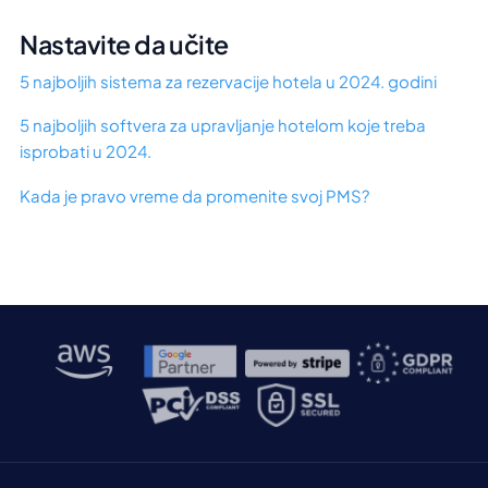
Nastavite da učite
5 najboljih sistema za rezervacije hotela u 2024. godini
5 najboljih softvera za upravljanje hotelom koje treba
isprobati u 2024.
Kada je pravo vreme da promenite svoj PMS?