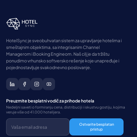
HotelSync je sveobuhvatan sistem za upravljanje hotelima i
smeštajnim objektima, sa integrisanim Channel
Managerom i Booking Engineom. Naš cilj je da tržištu
ponudimo vrhunsko softversko rešenje koje unapređuje i
pojednostavljuje svakodnevno poslovanje.
Preuzmite besplatni vodič za prihode hotela
Nedeljni saveti o formiranju cena, distribuciji i iskustvu gostiju, kojima
veruje više od 41.000 hotelijera.
Ostvarite besplatan
pristup