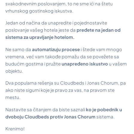
svakodnevnim poslovanjem, to ne sme ići na štetu
vrhunskog gostinskog iskustva.
Jedan od načina da unapredite i pojednostavite
poslovanje vašeg hotela jeste da
pređete na jedan od
sistema za upravljanje hotelom.
Ne samo da
automatizuju procese
i štede vam mnogo
vremena, već vam takođe pomažu da se povežete sa
budućim gostima i pružite
unapređeno iskustvo
u vašem
objektu.
Dva popularna rešenja su Cloudbeds i Jonas Chorum, pa
ako niste sigurni koje je pravo za vas, na pravom ste
mestu.
Nastavite sa čitanjem da biste saznali
ko je pobednik u
dvoboju Cloudbeds protiv Jonas Chorum
sistema.
Krenimo!