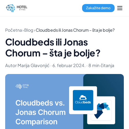
Zakažite demo
Početna
›
Blog
›
Cloudbeds ili Jonas Chorum – šta je bolje?
Cloudbeds ili Jonas
Chorum – šta je bolje?
Autor Marija Glavonjić · 6. februar 2024. · 8 min čitanja