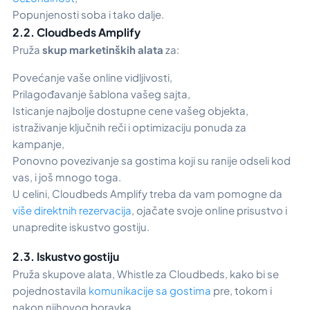
Popunjenosti soba i tako dalje.
2.2. Cloudbeds Amplify
Pruža
skup marketinških alata
za:
Povećanje vaše online vidljivosti,
Prilagođavanje šablona vašeg sajta,
Isticanje najbolje dostupne cene vašeg objekta,
istraživanje ključnih reči i optimizaciju ponuda za
kampanje,
Ponovno povezivanje sa gostima koji su ranije odseli kod
vas, i još mnogo toga.
U celini, Cloudbeds Amplify treba da vam pomogne da
više direktnih rezervacija
, ojačate svoje online prisustvo i
unapredite iskustvo gostiju.
2.3. Iskustvo gostiju
Pruža skupove alata,
Whistle za Cloudbeds
, kako bi se
pojednostavila
komunikacije sa gostima
pre, tokom i
nakon njihovog boravka.