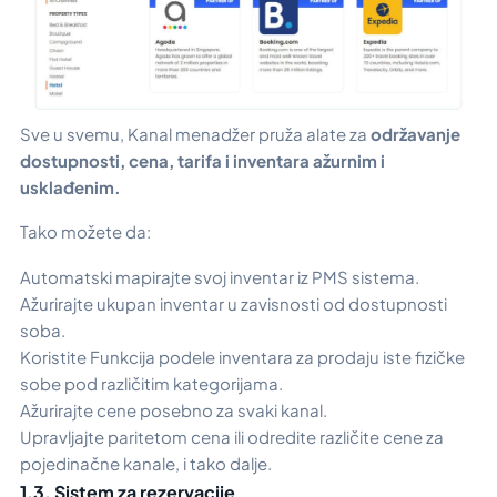
Sve u svemu, Kanal menadžer pruža alate za
održavanje
dostupnosti, cena, tarifa i inventara ažurnim i
usklađenim.
Tako možete da:
Automatski mapirajte svoj inventar iz PMS sistema.
Ažurirajte ukupan inventar u zavisnosti od dostupnosti
soba.
Koristite
Funkcija podele inventara
za prodaju iste fizičke
sobe pod različitim kategorijama.
Ažurirajte cene posebno za svaki kanal.
Upravljajte paritetom cena ili odredite različite cene za
pojedinačne kanale, i tako dalje.
1.3. Sistem za rezervacije