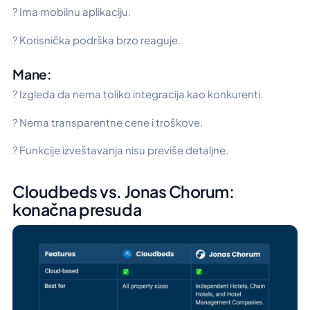
? Ima mobilnu aplikaciju.
? Korisnička podrška brzo reaguje.
Mane:
? Izgleda da nema toliko integracija kao konkurenti.
? Nema transparentne cene i troškove.
? Funkcije izveštavanja nisu previše detaljne.
Cloudbeds vs. Jonas Chorum:
konačna presuda