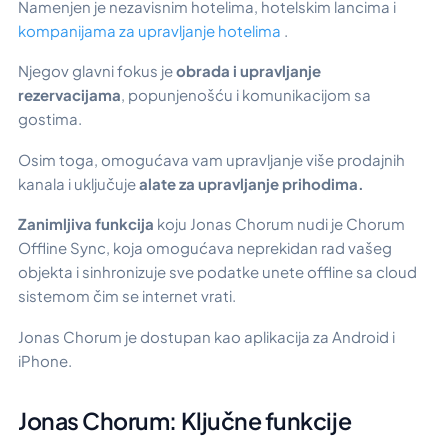
Namenjen je nezavisnim hotelima, hotelskim lancima i
kompanijama za upravljanje hotelima
.
Njegov glavni fokus je
obrada i upravljanje
rezervacijama
, popunjenošću i komunikacijom sa
gostima.
Osim toga, omogućava vam upravljanje više prodajnih
kanala i uključuje
alate za upravljanje prihodima.
Zanimljiva funkcija
koju Jonas Chorum nudi je
Chorum
Offline Sync,
koja omogućava neprekidan rad vašeg
objekta i sinhronizuje sve podatke unete offline sa cloud
sistemom čim se internet vrati.
Jonas Chorum je dostupan kao aplikacija za Android i
iPhone.
Jonas Chorum: Ključne funkcije