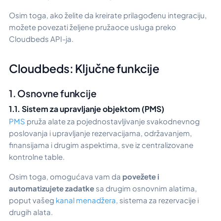
Osim toga, ako želite da kreirate prilagođenu integraciju,
možete povezati željene pružaoce usluga preko
Cloudbeds API-ja.
Cloudbeds: Ključne funkcije
1. Osnovne funkcije
1.1. Sistem za upravljanje objektom (PMS)
PMS
pruža alate za pojednostavljivanje svakodnevnog
poslovanja i upravljanje rezervacijama, održavanjem,
finansijama i drugim aspektima, sve iz centralizovane
kontrolne table.
Osim toga, omogućava vam da
povežete i
automatizujete zadatke
sa drugim osnovnim alatima,
poput vašeg
kanal menadžera,
sistema za rezervacije i
drugih alata.