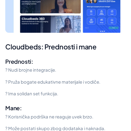
Cloudbeds: Prednosti i mane
Prednosti:
? Nudi brojne integracije.
? Pruža bogate edukativne materijale i vodiče.
? Ima solidan set funkcija.
Mane:
? Korisnička podrška ne reaguje uvek brzo.
? Može postati skupo zbog dodataka i naknada.