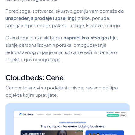
Pored toga, softver za iskustvo gostiju vam pomaže da
unapređenja prodaje (upselling)
prilike, ponude,
specijalne promocije, pakete, usluge, kodove, i drugo.
Osim toga, pruža alate za
unapredi iskustvo gostiju
,
slanje personalizovanih poruka, omogućavanje
jednostavnog prijavljivanja i isticanje važnih detalja o
objektu, i još mnogo toga.
Cloudbeds: Cene
Cenovni planovi su podeljeni u nivoe, zavisno od tipa
objekta kojim upravljate.