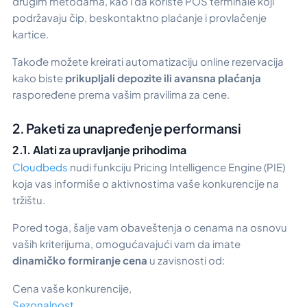
drugim metodama, kao i da koriste POS terminale koji
podržavaju čip, beskontaktno plaćanje i provlačenje
kartice.
Takođe možete kreirati automatizaciju online rezervacija
kako biste
prikupljali depozite ili avansna plaćanja
raspoređene prema vašim pravilima za cene.
2. Paketi za unapređenje performansi
2.1. Alati za upravljanje prihodima
Cloudbeds
nudi funkciju
Pricing Intelligence Engine (PIE)
koja vas informiše o aktivnostima vaše konkurencije na
tržištu.
Pored toga, šalje vam obaveštenja o cenama na osnovu
vaših kriterijuma, omogućavajući vam da imate
dinamičko formiranje cena
u zavisnosti od:
Cena vaše konkurencije,
Sezonalnost
,