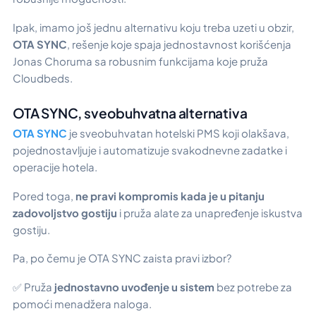
Ipak, imamo još jednu alternativu koju treba uzeti u obzir,
OTA SYNC
, rešenje koje spaja jednostavnost korišćenja
Jonas Choruma sa robusnim funkcijama koje pruža
Cloudbeds.
OTA SYNC, sveobuhvatna alternativa
OTA SYNC
je sveobuhvatan hotelski PMS koji olakšava,
pojednostavljuje i automatizuje svakodnevne zadatke i
operacije hotela.
Pored toga,
ne pravi kompromis kada je u pitanju
zadovoljstvo gostiju
i pruža alate za unapređenje iskustva
gostiju.
Pa, po čemu je OTA SYNC zaista pravi izbor?
✅ Pruža
jednostavno uvođenje u sistem
bez potrebe za
pomoći menadžera naloga.