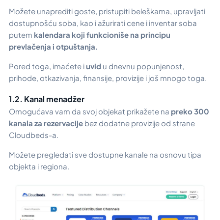
Možete unaprediti goste, pristupiti beleškama, upravljati
dostupnošću soba, kao i ažurirati cene i inventar soba
putem
kalendara koji funkcioniše na principu
prevlačenja i otpuštanja.
Pored toga, imaćete i
uvid
u dnevnu popunjenost,
prihode, otkazivanja, finansije, provizije i još mnogo toga.
1.2. Kanal menadžer
Omogućava vam da svoj objekat prikažete na
preko 300
kanala za rezervacije
bez dodatne provizije od strane
Cloudbeds-a.
Možete pregledati sve dostupne kanale na osnovu tipa
objekta i regiona.