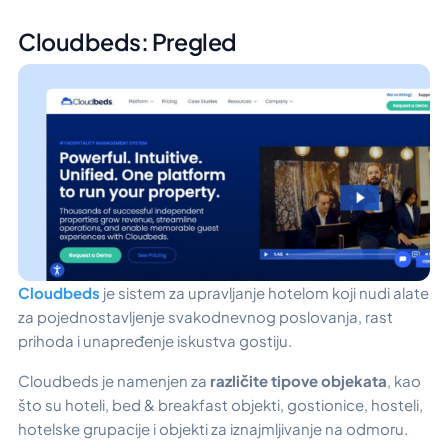
Cloudbeds: Pregled
Cloudbeds
je sistem za upravljanje hotelom koji nudi alate
za pojednostavljenje svakodnevnog poslovanja, rast
prihoda i unapređenje iskustva gostiju.
Cloudbeds je namenjen za
različite tipove objekata
, kao
što su hoteli, bed & breakfast objekti, gostionice, hosteli,
hotelske grupacije i objekti za iznajmljivanje na odmoru.