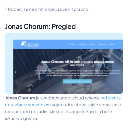
? Podaci se ne sinhronizuju uvek ispravno.
Jonas Chorum: Pregled
Jonas Chorum
je sveobuhvatno, cloud rešenje
softver za
upravljanje smeštajem
koje nudi alate za lakše upravljanje
recepcijom i pozadinskim poslovanjem, kao i za bolje
iskustvo gostiju.