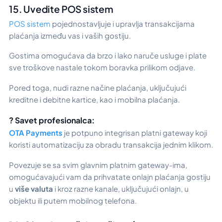
15. Uvedite POS sistem
POS sistem
pojednostavljuje i upravlja transakcijama
plaćanja između vas i vaših gostiju.
Gostima omogućava da brzo i lako naruče usluge i plate
sve troškove nastale tokom boravka prilikom odjave.
Pored toga, nudi razne načine plaćanja, uključujući
kreditne i debitne kartice, kao i mobilna plaćanja.
? Savet profesionalca:
OTA Payments
je potpuno integrisan platni gateway koji
koristi automatizaciju za obradu transakcija jednim klikom.
Povezuje se sa svim glavnim platnim gateway-ima,
omogućavajući vam da prihvatate onlajn plaćanja gostiju
u
više valuta
i kroz razne kanale, uključujući onlajn, u
objektu ili putem mobilnog telefona.