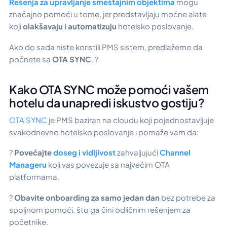
Rešenja za upravljanje smeštajnim objektima
mogu
značajno pomoći u tome, jer predstavljaju moćne alate
koji
olakšavaju i automatizuju
hotelsko poslovanje.
Ako do sada niste koristili PMS sistem, predlažemo da
počnete sa
OTA SYNC
. ?
Kako OTA SYNC može pomoći vašem
hotelu da unapredi iskustvo gostiju?
OTA SYNC
je PMS baziran na cloudu koji pojednostavljuje
svakodnevno hotelsko poslovanje i pomaže vam da:
?
Povećajte
doseg i vidljivost
zahvaljujući
Channel
Manageru
koji vas povezuje sa najvećim OTA
platformama.
?
Obavite onboarding za samo jedan dan
bez potrebe za
spoljnom pomoći, što ga čini odličnim rešenjem za
početnike.