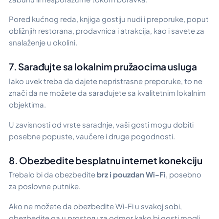
Pored kućnog reda, knjiga gostiju nudi i preporuke, poput
obližnjih restorana, prodavnica i atrakcija, kao i savete za
snalaženje u okolini.
7. Sarađujte sa lokalnim pružaocima usluga
Iako uvek treba da dajete nepristrasne preporuke, to ne
znači da ne možete da sarađujete sa kvalitetnim lokalnim
objektima.
U zavisnosti od vrste saradnje, vaši gosti mogu dobiti
posebne popuste, vaučere i druge pogodnosti.
8. Obezbedite besplatnu internet konekciju
Trebalo bi da obezbedite
brz i pouzdan Wi-Fi
, posebno
za poslovne putnike.
Ako ne možete da obezbedite Wi-Fi u svakoj sobi,
obezbedite ga u prostoru za odmor kako bi gosti mogli