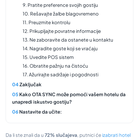
9. Pratite preference svojih gostiju
10. Rešavajte žalbe blagovremeno
11. Preuzmite kontrolu
12. Prikupljajte povratne informacije
13. Ne zaboravite da ostanete u kontaktu
14. Nagradite goste koji se vraćaju
15. Uvedite POS sistem
16. Obratite pažnju na čistoću
17. Ažurirajte sadržaje i pogodnosti
Zaključak
Kako OTA SYNC može pomoći vašem hotelu da
unapredi iskustvo gostiju?
Nastavite da učite:
Da li ste znali da u
72%
slučajeva
, putnici će
izabrati hotel