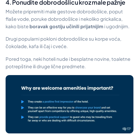
4. Ponudite dobrodošlicu kroz male pažnje
Možete pripremiti male gestove dobrodošlice, poput
flaše vode, poruke dobrodošlice i nekoliko grickalica,
kako biste
boravak gostiju učinili prijatnijim
i ugodnijim.
Drugi popularni pokloni dobrodošlice su korpe voća,
čokolade, kafa ili čaj i cveće.
Pored toga, neki hoteli nude i besplatne novine, toaletne
potrepštine ili druge lične predmete.