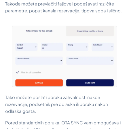
Takođe možete prevlačiti fajlove i podešavati različite
parametre, poput kanala rezervacije, tipova soba i slično.
Tako možete poslati poruku zahvalnosti nakon
rezervacije, podsetnik pre dolaska ili poruku nakon
odlaska gosta.
Pored standardnih poruka, OTA SYNC vam omogućava i