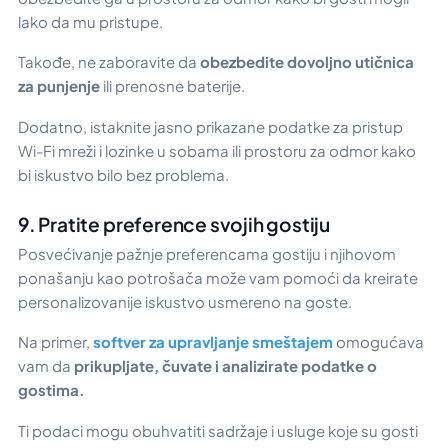
lako da mu pristupe.
Takođe, ne zaboravite da
obezbedite dovoljno utičnica
za punjenje
ili prenosne baterije.
Dodatno, istaknite jasno prikazane podatke za pristup
Wi-Fi mreži i lozinke u sobama ili prostoru za odmor kako
bi iskustvo bilo bez problema.
9. Pratite preference svojih gostiju
Posvećivanje pažnje preferencama gostiju i njihovom
ponašanju kao potrošača može vam pomoći da kreirate
personalizovanije iskustvo usmereno na goste.
Na primer,
softver za upravljanje smeštajem
omogućava
vam da
prikupljate, čuvate i analizirate podatke o
gostima.
Ti podaci mogu obuhvatiti sadržaje i usluge koje su gosti