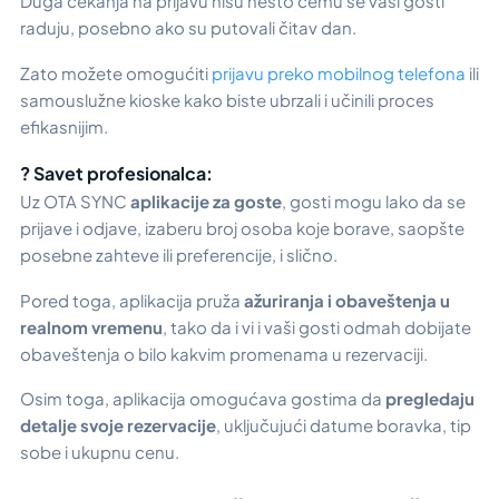
Duga čekanja na prijavu nisu nešto čemu se vaši gosti
raduju, posebno ako su putovali čitav dan.
Zato možete omogućiti
prijavu preko mobilnog telefona
ili
samouslužne kioske kako biste ubrzali i učinili proces
efikasnijim.
? Savet profesionalca:
Uz OTA SYNC
aplikacije za goste
, gosti mogu lako da se
prijave i odjave, izaberu broj osoba koje borave, saopšte
posebne zahteve ili preferencije, i slično.
Pored toga, aplikacija pruža
ažuriranja i obaveštenja u
realnom vremenu
, tako da i vi i vaši gosti odmah dobijate
obaveštenja o bilo kakvim promenama u rezervaciji.
Osim toga, aplikacija omogućava gostima da
pregledaju
detalje svoje rezervacije
, uključujući datume boravka, tip
sobe i ukupnu cenu.