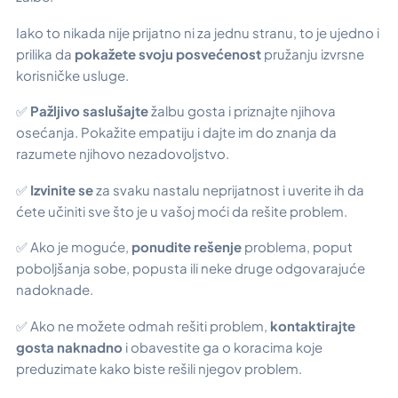
Iako to nikada nije prijatno ni za jednu stranu, to je ujedno i
prilika da
pokažete svoju posvećenost
pružanju izvrsne
korisničke usluge.
✅
Pažljivo saslušajte
žalbu gosta i priznajte njihova
osećanja. Pokažite empatiju i dajte im do znanja da
razumete njihovo nezadovoljstvo.
✅
Izvinite se
za svaku nastalu neprijatnost i uverite ih da
ćete učiniti sve što je u vašoj moći da rešite problem.
✅ Ako je moguće,
ponudite rešenje
problema, poput
poboljšanja sobe, popusta ili neke druge odgovarajuće
nadoknade.
✅ Ako ne možete odmah rešiti problem,
kontaktirajte
gosta naknadno
i obavestite ga o koracima koje
preduzimate kako biste rešili njegov problem.