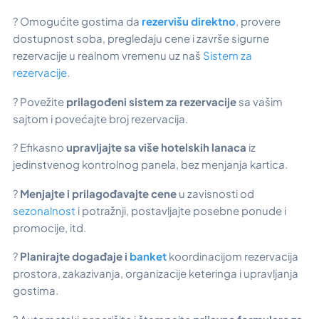
? Omogućite gostima da
rezervišu direktno
, provere
dostupnost soba, pregledaju cene i završe sigurne
rezervacije u realnom vremenu uz naš
Sistem za
rezervacije
.
? Povežite
prilagođeni sistem za rezervacije
sa vašim
sajtom i povećajte broj rezervacija.
? Efikasno
upravljajte sa više hotelskih lanaca
iz
jedinstvenog kontrolnog panela, bez menjanja kartica.
?
Menjajte i prilagođavajte cene
u zavisnosti od
sezonalnost
i potražnji, postavljajte posebne ponude i
promocije, itd.
?
Planirajte događaje i
banket
koordinacijom rezervacija
prostora, zakazivanja, organizacije keteringa i upravljanja
gostima.