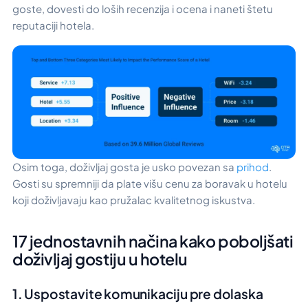
goste, dovesti do loših recenzija i ocena i naneti štetu
reputaciji hotela.
Osim toga, doživljaj gosta je usko povezan sa
prihod
.
Gosti su spremniji da plate višu cenu za boravak u hotelu
koji doživljavaju kao pružalac kvalitetnog iskustva.
17 jednostavnih načina kako poboljšati
doživljaj gostiju u hotelu
1. Uspostavite komunikaciju pre dolaska