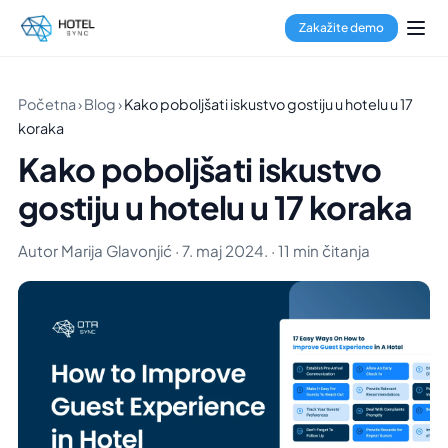
Zakažite demo
Početna
›
Blog
›
Kako poboljšati iskustvo gostiju u hotelu u 17
koraka
Kako poboljšati iskustvo
gostiju u hotelu u 17 koraka
Autor Marija Glavonjić · 7. maj 2024. · 11 min čitanja