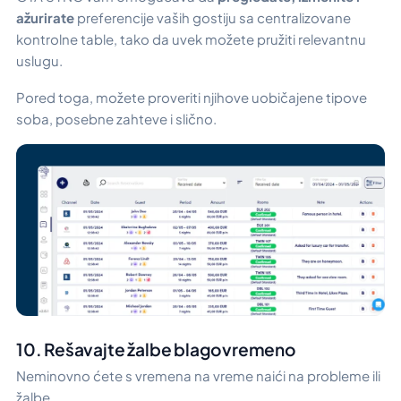
ažurirate
preferencije vaših gostiju sa centralizovane
kontrolne table, tako da uvek možete pružiti relevantnu
uslugu.
Pored toga, možete proveriti njihove uobičajene tipove
soba, posebne zahteve i slično.
10. Rešavajte žalbe blagovremeno
Neminovno ćete s vremena na vreme naići na probleme ili
žalbe.