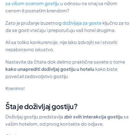
sa višom ocenom gostiju
u odnosu na onaj sa nižom
cenom ili poznatim brendom?
Zato je pružanje izuzetnog
doživljaja za goste
ključno za to
da se gosti vraćaju i preporučuju vaš hotel drugima.
Ali sa toliko konkurencije, nije lako izdvojiti se i stvoriti
nezaboravno iskustvo.
Nastavite da čitate dok delimo praktične savete o tome
kako unaprediti doživljaj gostiju u hotelu
kako biste
povećali zadovoljstvo gostiju
Krenimo!
Šta je doživljaj gostiju?
Doživljaj gostiju predstavlja
zbir svih interakcija gostiju
sa
vašim hotelom, od prvog kontakta do odjave.