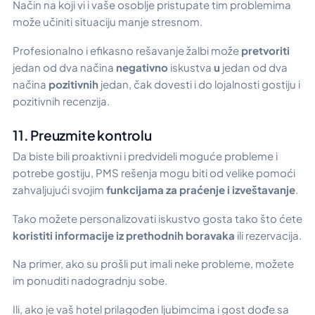
Način na koji vi i vaše osoblje pristupate tim problemima
može učiniti situaciju manje stresnom.
Profesionalno i efikasno rešavanje žalbi može
pretvoriti
jedan od dva načina
negativno
iskustva
u
jedan od dva
načina
pozitivnih
jedan, čak dovesti i do lojalnosti gostiju i
pozitivnih recenzija.
11. Preuzmite kontrolu
Da biste bili proaktivni i predvideli moguće probleme i
potrebe gostiju, PMS rešenja mogu biti od velike pomoći
zahvaljujući svojim
funkcijama za praćenje i izveštavanje
.
Tako možete personalizovati iskustvo gosta tako što ćete
koristiti informacije iz prethodnih boravaka
ili rezervacija.
Na primer, ako su prošli put imali neke probleme, možete
im ponuditi nadogradnju sobe.
Ili, ako je vaš hotel prilagođen ljubimcima i gost dođe sa