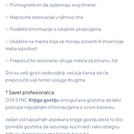
✨ Pomognete im da isplaniraju svoj itinerar,
✨ Napravite rezervacije u njihovo ime
✨ Podelite informacije o lokalnim atrakcijama
✨ Ukažete na mesta koja se moraju posetiti ili stvari koje
treba isprobati
✨ Preporučite restorane i druga mesta za ishranu, itd.
Što su vaši gosti zadovoljniji, veća je šansa da će
preporučiti vaš hotel i usluge drugima.
? Savet profesionalca:
OTA SYNC
Knjiga gostiju
omogućava gostima da lako
pristupe najvažnijim informacijama o svom boravku.
Jedan od najvažnijih aspekata knjige gostiju jeste to što
pomaže gostima da razumeju kućni red i tako izbegnu
zabunu ili nesporazume tokom boravka.