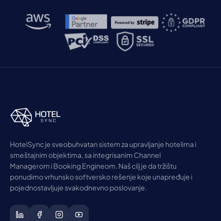
HotelSync je sveobuhvatan sistem za upravljanje hotelima i
smeštajnim objektima, sa integrisanim Channel
Managerom i Booking Engineom. Naš cilj je da tržištu
ponudimo vrhunsko softversko rešenje koje unapređuje i
pojednostavljuje svakodnevno poslovanje.