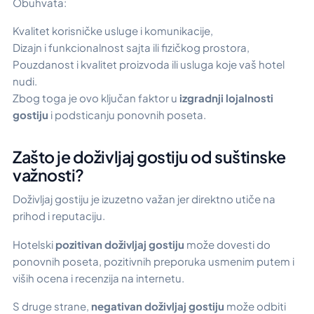
Obuhvata:
Kvalitet korisničke usluge i komunikacije,
Dizajn i funkcionalnost sajta ili fizičkog prostora,
Pouzdanost i kvalitet proizvoda ili usluga koje vaš hotel
nudi.
Zbog toga je ovo ključan faktor u
izgradnji lojalnosti
gostiju
i podsticanju ponovnih poseta.
Zašto je doživljaj gostiju od suštinske
važnosti?
Doživljaj gostiju je izuzetno važan jer direktno utiče na
prihod i reputaciju.
Hotelski
pozitivan doživljaj gostiju
može dovesti do
ponovnih poseta, pozitivnih preporuka usmenim putem i
viših ocena i recenzija na internetu.
S druge strane,
negativan doživljaj gostiju
može odbiti