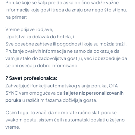
Poruke koje se šalju pre dolaska obično sadrže važne
informacije koje gosti treba da znaju pre nego što stignu,
na primer:
Vreme prijave i odjave,
Uputstva za dolazak do hotela, i
Sve posebne zahteve ili pogodnosti koje su možda tražili.
Pružanje ovakvih informacija ne samo da pokazuje da
vam je stalo do zadovoljstva gostiju, već i obezbeđuje da
se oni osećaju dobro informisano.
? Savet profesionalca:
Zahvaljujući funkciji automatskog slanja poruka, OTA
SYNC vam omogućava da
šaljete niz personalizovanih
poruka
u različitim fazama doživljaja gosta.
Osim toga, to znači da ne morate ručno slati poruke
svakom gostu, sistem će ih automatski poslati u željeno
vreme.