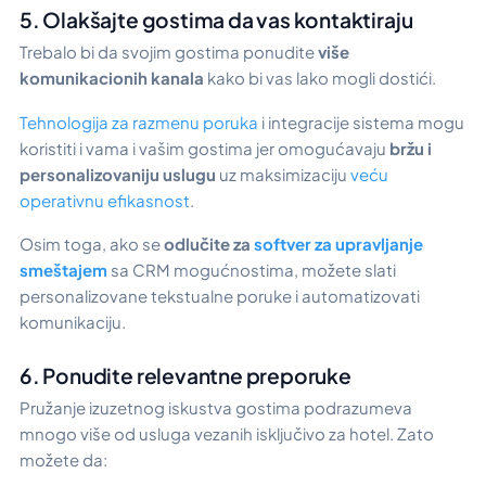
5. Olakšajte gostima da vas kontaktiraju
Trebalo bi da svojim gostima ponudite
više
komunikacionih kanala
kako bi vas lako mogli dostići.
Tehnologija za razmenu poruka
i integracije sistema mogu
koristiti i vama i vašim gostima jer omogućavaju
bržu i
personalizovaniju uslugu
uz maksimizaciju
veću
operativnu efikasnost
.
Osim toga, ako se
odlučite za
softver za upravljanje
smeštajem
sa CRM mogućnostima, možete slati
personalizovane tekstualne poruke i automatizovati
komunikaciju.
6. Ponudite relevantne preporuke
Pružanje izuzetnog iskustva gostima podrazumeva
mnogo više od usluga vezanih isključivo za hotel. Zato
možete da: