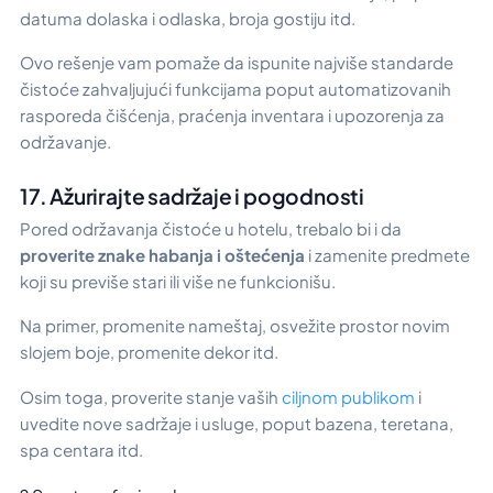
datuma dolaska i odlaska, broja gostiju itd.
Ovo rešenje vam pomaže da ispunite najviše standarde
čistoće zahvaljujući funkcijama poput automatizovanih
rasporeda čišćenja, praćenja inventara i upozorenja za
održavanje.
17. Ažurirajte sadržaje i pogodnosti
Pored održavanja čistoće u hotelu, trebalo bi i da
proverite znake habanja i oštećenja
i zamenite predmete
koji su previše stari ili više ne funkcionišu.
Na primer, promenite nameštaj, osvežite prostor novim
slojem boje, promenite dekor itd.
Osim toga, proverite stanje vaših
ciljnom publikom
i
uvedite nove sadržaje i usluge, poput bazena, teretana,
spa centara itd.