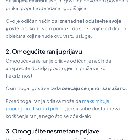
da
šaljete čestitke
svojim gostima povodom posebnih
prilika, poput rođendana i godišnjica.
Ovo je odličan način da
iznenadite i oduševite svoje
goste
, a takođe vam pomaže da se izdvojite od drugih
objekata koji ne nude ovu vrstu usluge.
2. Omogućite raniju prijavu
Omogućavanje ranije prijave odličan je način da
unapredite doživljaj gostiju, jer im pruža veliku
fleksibilnost.
Osim toga, gosti se tada
osećaju cenjeno i saslušano
.
Pored toga, ranija prijava može da
maksimizuje
popunjenost soba i prihod
, jer su sobe dostupne za
korišćenje ranije nego što se očekivalo.
3. Omogućite nesmetane prijave