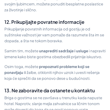
svojim ljubimcem, možete ponuditi besplatne poslastice
za životinje i slično.
12. Prikupljajte povratne informacije
Prikupljanje povratnih informacija od gostiju je od
suštinske važnosti jer vam pomaže da razumete šta im se
dopada, a šta ne tokom boravka.
Samim tim, možete
unaprediti sadržaje i usluge
i napraviti
izmene kako biste gostima obezbedili prijatnije iskustvo.
Osim toga, možete
prepoznati probleme koji se
ponavljaju
ili žalbe, otkloniti njihov uzrok i uvesti rešenja
koja će sprečiti da se ponovo dese u budućnosti.
13. Ne zaboravite da ostanete u kontaktu
Briga o gostima se ne završava u trenutku kada napuste
hotel. Naprotiv, slanje mejla zahvalnice sa ličnim tonom
može dovesti do toga da se gosti ponovo vrate.