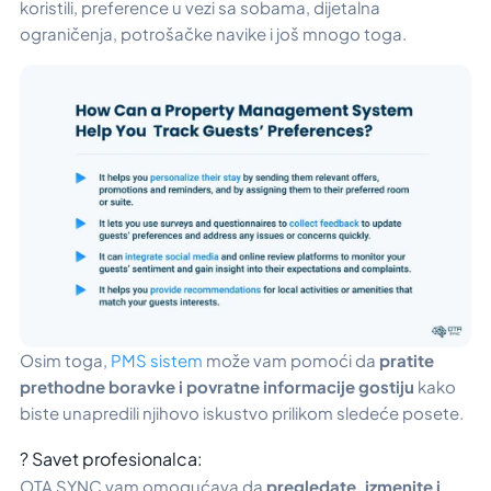
koristili, preference u vezi sa sobama, dijetalna
ograničenja, potrošačke navike i još mnogo toga.
Osim toga,
PMS sistem
može vam pomoći da
pratite
prethodne boravke i povratne informacije gostiju
kako
biste unapredili njihovo iskustvo prilikom sledeće posete.
? Savet profesionalca:
OTA SYNC vam omogućava da
pregledate, izmenite i