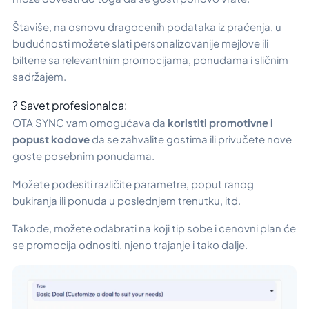
Štaviše, na osnovu dragocenih podataka iz praćenja, u
budućnosti možete slati personalizovanije mejlove ili
biltene sa relevantnim promocijama, ponudama i sličnim
sadržajem.
? Savet profesionalca:
OTA SYNC vam omogućava da
koristiti promotivne i
popust kodove
da se zahvalite gostima ili privučete nove
goste posebnim ponudama.
Možete podesiti različite parametre, poput ranog
bukiranja ili ponuda u poslednjem trenutku, itd.
Takođe, možete odabrati na koji tip sobe i cenovni plan će
se promocija odnositi, njeno trajanje i tako dalje.