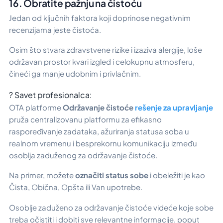
16. Obratite pažnju na čistoću
Jedan od ključnih faktora koji doprinose negativnim
recenzijama jeste čistoća.
Osim što stvara zdravstvene rizike i izaziva alergije, loše
održavan prostor kvari izgled i celokupnu atmosferu,
čineći ga manje udobnim i privlačnim.
? Savet profesionalca:
OTA platforme
Održavanje čistoće
rešenje za upravljanje
pruža centralizovanu platformu za efikasno
raspoređivanje zadataka, ažuriranja statusa soba u
realnom vremenu i besprekornu komunikaciju između
osoblja zaduženog za održavanje čistoće.
Na primer, možete
označiti status sobe
i obeležiti je kao
Čista, Obična, Opšta ili Van upotrebe.
Osoblje zaduženo za održavanje čistoće videće koje sobe
treba očistiti i dobiti sve relevantne informacije, poput