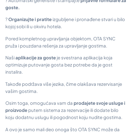
? Automatski generišite i štampajte
prijavne formulare za
goste.
?
Organizujte i pratite
izgubljene i pronađene stvari u bilo
kojoj sobi ili u okviru hotela.
Pored kompletnog upravljanja objektom, OTA SYNC
pruža i pouzdana rešenja za upravljanje gostima.
Naši
aplikacije za goste
je svestrana aplikacija koja
optimizuje putovanje gosta bez potrebe da je gost
instalira.
Takođe podržava više jezika, čime olakšava rezervisanje
vašim gostima.
Osim toga, omogućava vam da
prodajete svoje usluge i
proizvode
putem sistema za rezervacije ili dodate bilo
koju dodatnu uslugu ili pogodnost koju nudite gostima.
A ovo je samo mali deo onoga što OTA SYNC može da