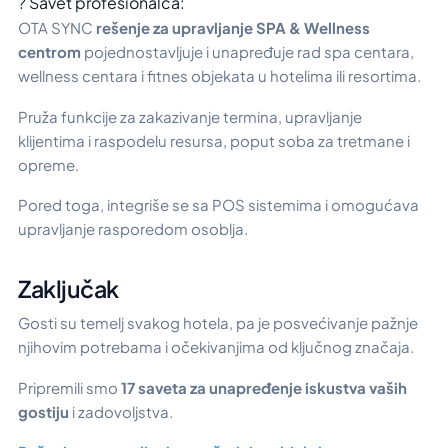
? Savet profesionalca:
OTA SYNC
rešenje za upravljanje SPA & Wellness
centrom
pojednostavljuje i unapređuje rad spa centara,
wellness centara i fitnes objekata u hotelima ili resortima.
Pruža funkcije za zakazivanje termina, upravljanje
klijentima i raspodelu resursa, poput soba za tretmane i
opreme.
Pored toga, integriše se sa POS sistemima i omogućava
upravljanje rasporedom osoblja.
Zaključak
Gosti su temelj svakog hotela, pa je posvećivanje pažnje
njihovim potrebama i očekivanjima od ključnog značaja.
Pripremili smo
17 saveta za unapređenje iskustva vaših
gostiju
i zadovoljstva.