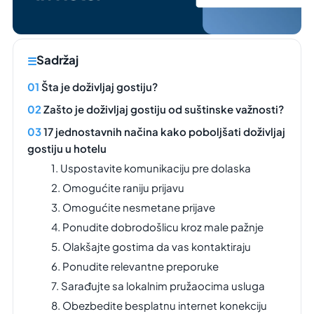
Sadržaj
Šta je doživljaj gostiju?
Zašto je doživljaj gostiju od suštinske važnosti?
17 jednostavnih načina kako poboljšati doživljaj
gostiju u hotelu
1. Uspostavite komunikaciju pre dolaska
2. Omogućite raniju prijavu
3. Omogućite nesmetane prijave
4. Ponudite dobrodošlicu kroz male pažnje
5. Olakšajte gostima da vas kontaktiraju
6. Ponudite relevantne preporuke
7. Sarađujte sa lokalnim pružaocima usluga
8. Obezbedite besplatnu internet konekciju