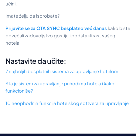
učini.
Imate želju da isprobate?
Prijavite se za OTA SYNC besplatno već danas
kako biste
povećali zadovoljstvo gostiju i podstakli rast vašeg
hotela.
Nastavite da učite:
7 najboljih besplatnih sistema za upravljanje hotelom
Šta je sistem za upravljanje prihodima hotela i kako
funkcioniše?
10 neophodnih funkcija hotelskog softvera za upravljanje