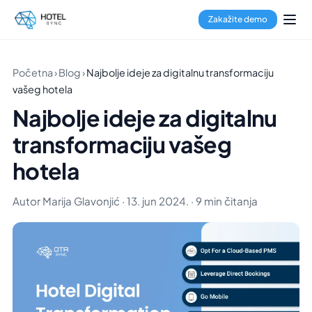
Zakažite demo
Početna
›
Blog
›
Najbolje ideje za digitalnu transformaciju
vašeg hotela
Najbolje ideje za digitalnu
transformaciju vašeg
hotela
Autor Marija Glavonjić · 13. jun 2024. · 9 min čitanja