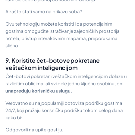
A zašto stati samo na prikazu soba?
Ovu tehnologiju možete koristiti i da potencijalnim
gostima omogućite istraživanje zajedničkih prostorija
hotela, pristup interaktivnim mapama, preporukama i
slično.
9. Koristite čet-botove pokretane
veštačkom inteligencijom
Čet-botovi pokretani veštačkom inteligencijom dolaze u
različitim oblicima, ali svi dele jednu ključnu osobinu, oni
unapređuju korisničku uslugu.
Verovatno su najpopularniji botovi za podršku gostima
24/7, koji pružaju korisničku podršku tokom celog dana
kako bi:
Odgovorili na upite gostiju,