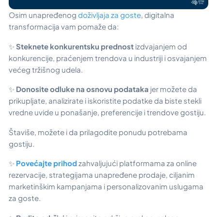
Osim unapređenog
doživljaja za goste
, digitalna
transformacija vam pomaže da:
✨
Steknete konkurentsku prednost
izdvajanjem od
konkurencije, praćenjem trendova u industriji i osvajanjem
većeg tržišnog udela.
✨
Donosite odluke na osnovu podataka
jer možete da
prikupljate, analizirate i iskoristite podatke da biste stekli
vredne uvide u ponašanje, preferencije i trendove gostiju.
Štaviše, možete i da prilagodite ponudu potrebama
gostiju.
✨
Povećajte prihod
zahvaljujući platformama za online
rezervacije, strategijama unapređene prodaje, ciljanim
marketinškim kampanjama i personalizovanim uslugama
za goste.