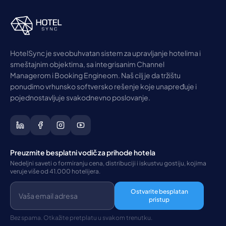
HotelSync je sveobuhvatan sistem za upravljanje hotelima i
smeštajnim objektima, sa integrisanim Channel
Managerom i Booking Engineom. Naš cilj je da tržištu
ponudimo vrhunsko softversko rešenje koje unapređuje i
pojednostavljuje svakodnevno poslovanje.
Preuzmite besplatni vodič za prihode hotela
Nedeljni saveti o formiranju cena, distribuciji i iskustvu gostiju, kojima
veruje više od 41.000 hotelijera.
Ostvarite besplatan
pristup
Bez spama. Otkažite pretplatu u svakom trenutku.