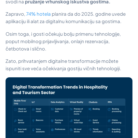
svodi na
pružanje vrhunskog iskustva gostima.
Zapravo,
74% hotela
planira da do 2025. godine uvede
aplikaciju ili alat za digitalnu komunikaciju sa gostima.
Osim toga, i gosti očekuju bolju primenu tehnologije,
poput mobilnog prijavljivanja, onlajn rezervacija,
četbotova i slično.
Zato, prihvatanjem digitalne transformacije možete
ispuniti sve veća očekivanja gostiju vičnih tehnologiji.