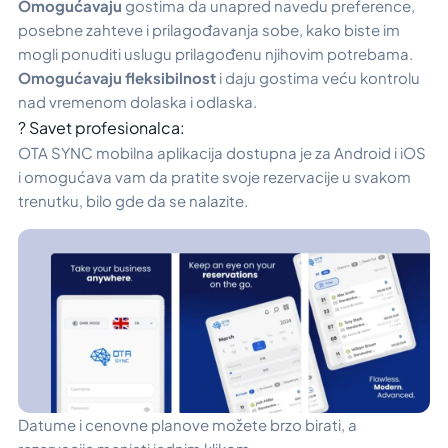
Omogućavaju
gostima da unapred navedu preference,
posebne zahteve i prilagođavanja sobe, kako biste im
mogli ponuditi uslugu prilagođenu njihovim potrebama.
Omogućavaju fleksibilnost
i daju gostima veću kontrolu
nad vremenom dolaska i odlaska.
? Savet profesionalca:
OTA SYNC mobilna aplikacija dostupna je za Android i iOS
i omogućava vam da pratite svoje rezervacije u svakom
trenutku, bilo gde da se nalazite.
Datume i cenovne planove možete brzo birati, a