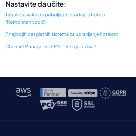
Nastavite da učite:
13 saveta kako da poboljšate prodaju u hotelu
[Kompletan vodič]
7 najboljih besplatnih sistema za upravljanje hotelom
Channel Manager vs PMS – Koja je razlika?