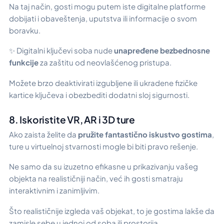
Na taj način, gosti mogu putem iste digitalne platforme
dobijati i obaveštenja, uputstva ili informacije o svom
boravku.
✨ Digitalni ključevi soba nude
unapređene bezbednosne
funkcije
za zaštitu od neovlašćenog pristupa.
Možete brzo deaktivirati izgubljene ili ukradene fizičke
kartice ključeva i obezbediti dodatni sloj sigurnosti.
8. Iskoristite VR, AR i 3D ture
Ako zaista želite da
pružite fantastično iskustvo gostima
,
ture u virtuelnoj stvarnosti mogle bi biti pravo rešenje.
Ne samo da su izuzetno efikasne u prikazivanju vašeg
objekta na realističniji način, već ih gosti smatraju
interaktivnim i zanimljivim.
Što realističnije izgleda vaš objekat, to je gostima lakše da
zamisle sebe u jednoj od soba ili prostorija.