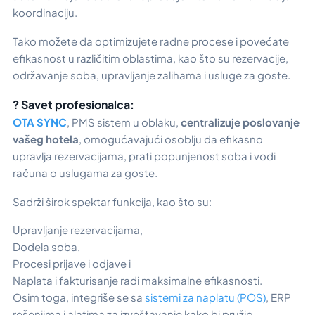
koordinaciju.
Tako možete da optimizujete radne procese i povećate
efikasnost u različitim oblastima, kao što su rezervacije,
održavanje soba, upravljanje zalihama i usluge za goste.
? Savet profesionalca:
OTA SYNC
, PMS sistem u oblaku,
centralizuje poslovanje
vašeg hotela
, omogućavajući osoblju da efikasno
upravlja rezervacijama, prati popunjenost soba i vodi
računa o uslugama za goste.
Sadrži širok spektar funkcija, kao što su:
Upravljanje rezervacijama,
Dodela soba,
Procesi prijave i odjave i
Naplata i fakturisanje radi maksimalne efikasnosti.
Osim toga, integriše se sa
sistemi za naplatu (POS)
, ERP
rešenjima i alatima za izveštavanje kako bi pružio