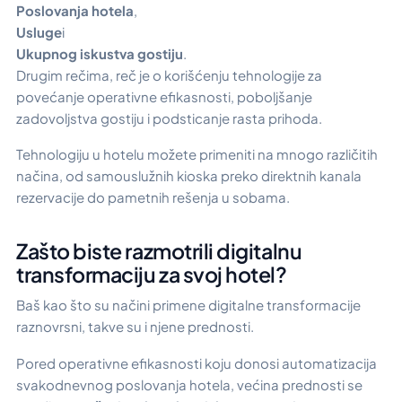
Poslovanja hotela
,
Usluge
i
Ukupnog iskustva gostiju
.
Drugim rečima, reč je o korišćenju tehnologije za
povećanje operativne efikasnosti, poboljšanje
zadovoljstva gostiju i podsticanje rasta prihoda.
Tehnologiju u hotelu možete primeniti na mnogo različitih
načina, od samouslužnih kioska preko direktnih kanala
rezervacije do pametnih rešenja u sobama.
Zašto biste razmotrili digitalnu
transformaciju za svoj hotel?
Baš kao što su načini primene digitalne transformacije
raznovrsni, takve su i njene prednosti.
Pored operativne efikasnosti koju donosi automatizacija
svakodnevnog poslovanja hotela, većina prednosti se