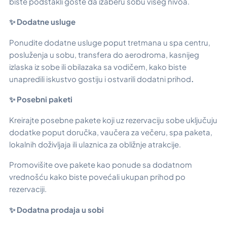
biste podstakli goste da izaberu sobu višeg nivoa.
✨ Dodatne usluge
Ponudite dodatne usluge poput tretmana u spa centru,
posluženja u sobu, transfera do aerodroma, kasnijeg
izlaska iz sobe ili obilazaka sa vodičem, kako biste
unapredili iskustvo gostiju i ostvarili dodatni prihod
.
✨ Posebni paketi
Kreirajte posebne pakete koji uz rezervaciju sobe uključuju
dodatke poput doručka, vaučera za večeru, spa paketa,
lokalnih doživljaja ili ulaznica za obližnje atrakcije.
Promovišite ove pakete kao ponude sa dodatnom
vrednošću kako biste povećali ukupan prihod po
rezervaciji.
✨ Dodatna prodaja u sobi