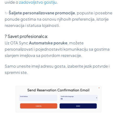
uvide o
zadovoljstvo gostiju
.
✨
Šaljete personalizovane promocije
, popuste i posebne
ponude gostima na osnovu njihovih preferencija, istorije
rezervacija i statusa lojalnosti.
? Savet profesionalca:
Uz OTA Sync
Automatske poruke
, možete
personalizovati i pojednostaviti komunikaciju sa gostima
slanjem imejlova sa potvrdom rezervacije.
Samo unesite imejl adresu gosta, izaberite jezik potvrde i
spremni ste.