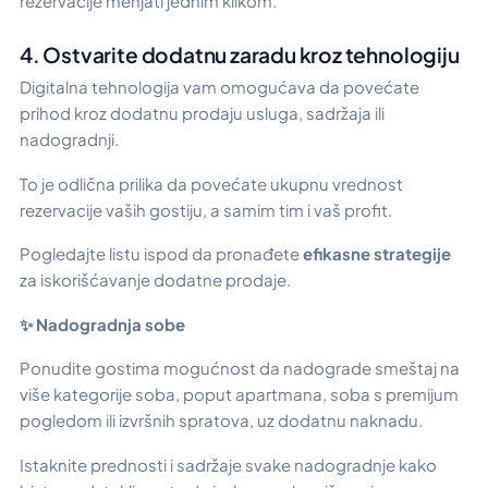
rezervacije menjati jednim klikom.
4. Ostvarite dodatnu zaradu kroz tehnologiju
Digitalna tehnologija vam omogućava da povećate
prihod kroz dodatnu prodaju usluga, sadržaja ili
nadogradnji.
To je odlična prilika da povećate ukupnu vrednost
rezervacije vaših gostiju, a samim tim i vaš profit.
Pogledajte listu ispod da pronađete
efikasne strategije
za iskorišćavanje dodatne prodaje.
✨ Nadogradnja sobe
Ponudite gostima mogućnost da nadograde smeštaj na
više kategorije soba, poput apartmana, soba s premijum
pogledom ili izvršnih spratova, uz dodatnu naknadu.
Istaknite prednosti i sadržaje svake nadogradnje kako