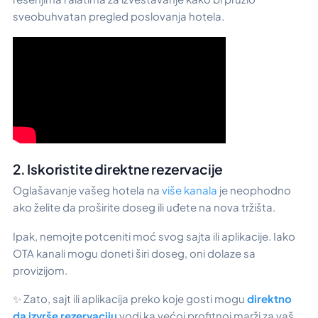
sveobuhvatan pregled poslovanja hotela.
2. Iskoristite direktne rezervacije
Oglašavanje vašeg hotela na
više kanala
je neophodno
ako želite da proširite doseg ili uđete na nova tržišta.
Ipak, nemojte potceniti moć svog sajta ili aplikacije. Iako
OTA kanali mogu doneti širi doseg, oni dolaze sa
provizijom.
✨ Zato, sajt ili aplikacija preko koje gosti mogu
direktno
da izvrše rezervaciju
vodi ka većoj profitnoj marži za vaš