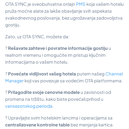
OTA SYNC je sveobuhvatna onlajn
PMS
koja vašem hotelu
pruža moćne alate za lakše obavljanje svih aspekata
svakodnevnog poslovanja, bez ugrožavanja zadovoljstva
gostiju.
Zato, uz OTA SYNC, možete da:
?
Rešavate zahteve i povratne informacije gostiju
u
realnom vremenu i omogućite im pristup ključnim
informacijama o vašem hotelu.
?
Povećate vidljivost vašeg hotela
putem našeg
Channel
Manager
koji vas povezuje sa vodećim OTA platformama.
?
Prilagodite svoje cenovne modele
u zavisnosti od
promena na tržištu, kako biste povećali prihod u
vansezonskog perioda
.
? Upravljajte svim hotelskim lancima i operacijama sa
centralizovane kontrolne table
bez menjanja kartica.