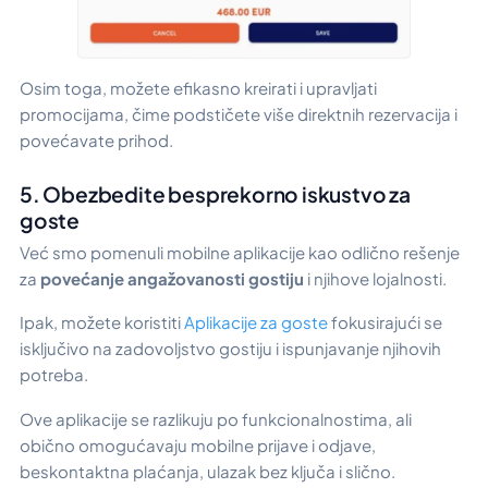
Osim toga, možete efikasno kreirati i upravljati
promocijama, čime podstičete više direktnih rezervacija i
povećavate prihod.
5. Obezbedite besprekorno iskustvo za
goste
Već smo pomenuli mobilne aplikacije kao odlično rešenje
za
povećanje angažovanosti gostiju
i njihove lojalnosti.
Ipak, možete koristiti
Aplikacije za goste
fokusirajući se
isključivo na zadovoljstvo gostiju i ispunjavanje njihovih
potreba.
Ove aplikacije se razlikuju po funkcionalnostima, ali
obično omogućavaju mobilne prijave i odjave,
beskontaktna plaćanja, ulazak bez ključa i slično.