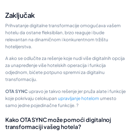
Zaključak
Prihvatanje digitalne transformacije omogućava vašem
hotelu da ostane fleksibilan, brzo reaguje i bude
relevantan na dinamičnom i konkurentnom tržištu
hotelijerstva.
A ako se odlučite za rešenje koje nudi više digitalnih opcija
za unapređenje više hotelskih operacija i funkcija
odjednom, bićete potpuno spremni za digitalnu
transformaciju.
OTA SYNC
upravo je takvo rešenje jer pruža alate i funkcije
koje pokrivaju celokupan
upravljanje hotelom
umesto
samo jedne pojedinačne funkcije. ?
Kako OTA SYNC može pomoći digitalnoj
transformaciji vašeg hotela?