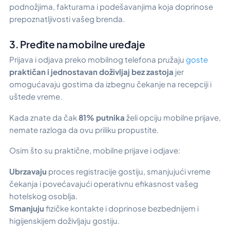
podnožjima, fakturama i podešavanjima koja doprinose
prepoznatljivosti vašeg brenda.
3. Pređite na mobilne uređaje
Prijava i odjava preko mobilnog telefona pružaju
goste
praktičan i jednostavan doživljaj bez zastoja
jer
omogućavaju gostima da izbegnu čekanje na recepciji i
uštede vreme.
Kada znate da čak
81% putnika
želi opciju mobilne prijave,
nemate razloga da ovu priliku propustite.
Osim što su praktične, mobilne prijave i odjave:
Ubrzavaju
proces registracije gostiju, smanjujući vreme
čekanja i povećavajući operativnu efikasnost vašeg
hotelskog osoblja.
Smanjuju
fizičke kontakte i doprinose bezbednijem i
higijenskijem doživljaju gostiju.