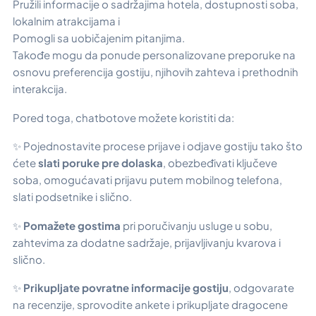
Pružili informacije o sadržajima hotela, dostupnosti soba,
lokalnim atrakcijama i
Pomogli sa uobičajenim pitanjima.
Takođe mogu da ponude personalizovane preporuke na
osnovu preferencija gostiju, njihovih zahteva i prethodnih
interakcija.
Pored toga, chatbotove možete koristiti da:
✨ Pojednostavite procese prijave i odjave gostiju tako što
ćete
slati poruke pre dolaska
, obezbeđivati ključeve
soba, omogućavati prijavu putem mobilnog telefona,
slati podsetnike i slično.
✨
Pomažete gostima
pri poručivanju usluge u sobu,
zahtevima za dodatne sadržaje, prijavljivanju kvarova i
slično.
✨
Prikupljate povratne informacije gostiju
, odgovarate
na recenzije, sprovodite ankete i prikupljate dragocene