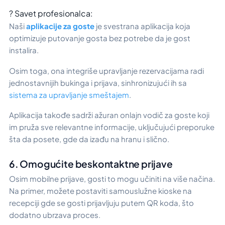
? Savet profesionalca:
Naši
aplikacije za goste
je svestrana aplikacija koja
optimizuje putovanje gosta bez potrebe da je gost
instalira.
Osim toga, ona integriše upravljanje rezervacijama radi
jednostavnijih bukinga i prijava, sinhronizujući ih sa
sistema za upravljanje smeštajem
.
Aplikacija takođe sadrži ažuran onlajn vodič za goste koji
im pruža sve relevantne informacije, uključujući preporuke
šta da posete, gde da izađu na hranu i slično.
6. Omogućite beskontaktne prijave
Osim mobilne prijave, gosti to mogu učiniti na više načina.
Na primer, možete postaviti samouslužne kioske na
recepciji gde se gosti prijavljuju putem QR koda, što
dodatno ubrzava proces.