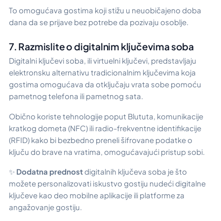
To omogućava gostima koji stižu u neuobičajeno doba
dana da se prijave bez potrebe da pozivaju osoblje.
7. Razmislite o digitalnim ključevima soba
Digitalni ključevi soba, ili virtuelni ključevi, predstavljaju
elektronsku alternativu tradicionalnim ključevima koja
gostima omogućava da otključaju vrata sobe pomoću
pametnog telefona ili pametnog sata.
Obično koriste tehnologije poput Blututa, komunikacije
kratkog dometa (NFC) ili radio-frekventne identifikacije
(RFID) kako bi bezbedno preneli šifrovane podatke o
ključu do brave na vratima, omogućavajući pristup sobi.
✨
Dodatna prednost
digitalnih ključeva soba je što
možete personalizovati iskustvo gostiju nudeći digitalne
ključeve kao deo mobilne aplikacije ili platforme za
angažovanje gostiju.