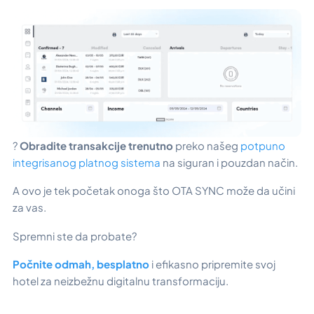
?
Obradite transakcije trenutno
preko našeg
potpuno
integrisanog platnog sistema
na siguran i pouzdan način.
A ovo je tek početak onoga što OTA SYNC može da učini
za vas.
Spremni ste da probate?
Počnite odmah, besplatno
i efikasno pripremite svoj
hotel za neizbežnu digitalnu transformaciju.