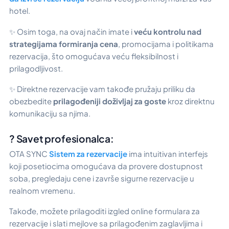
hotel.
✨ Osim toga, na ovaj način imate i
veću kontrolu nad
strategijama formiranja cena
, promocijama i politikama
rezervacija, što omogućava veću fleksibilnost i
prilagodljivost.
✨ Direktne rezervacije vam takođe pružaju priliku da
obezbedite
prilagođeniji doživljaj za goste
kroz direktnu
komunikaciju sa njima.
? Savet profesionalca:
OTA SYNC
Sistem za rezervacije
ima intuitivan interfejs
koji posetiocima omogućava da provere dostupnost
soba, pregledaju cene i završe sigurne rezervacije u
realnom vremenu.
Takođe, možete prilagoditi izgled online formulara za
rezervacije i slati mejlove sa prilagođenim zaglavljima i