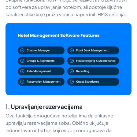
od softvera za upravljanje hotelom, ali postoje ključne
karakteristike koje pruža većina naprednih HMS rešenja.
1. Upravljanje rezervacijama
Ova funkcija omogućava hotelijerima da efikasno
upravljaju rezervacijama soba. Obično uključuje
jednostavan interfejs koji osoblju omogućava da