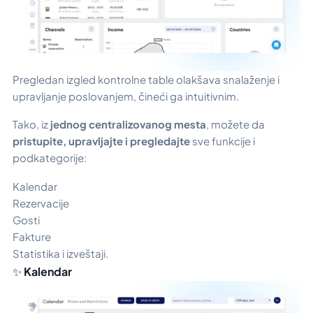
Pregledan izgled kontrolne table olakšava snalaženje i
upravljanje poslovanjem, čineći ga intuitivnim.
Tako, iz
jednog centralizovanog mesta
, možete da
pristupite, upravljajte i pregledajte
sve funkcije i
podkategorije:
Kalendar
Rezervacije
Gosti
Fakture
Statistika i izveštaji.
✨
Kalendar