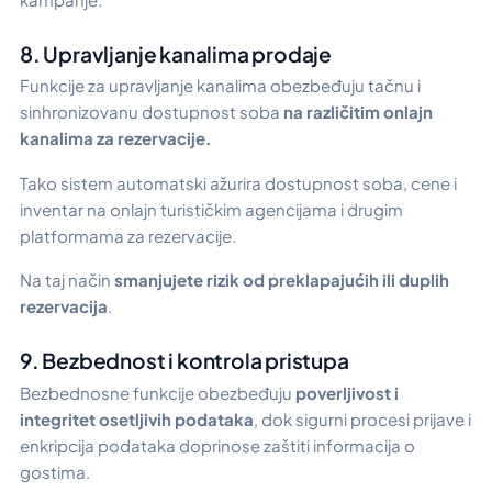
8. Upravljanje kanalima prodaje
Funkcije za upravljanje kanalima obezbeđuju tačnu i
sinhronizovanu dostupnost soba
na različitim onlajn
kanalima za rezervacije.
Tako sistem automatski ažurira dostupnost soba, cene i
inventar na onlajn turističkim agencijama i drugim
platformama za rezervacije.
Na taj način
smanjujete rizik od preklapajućih ili duplih
rezervacija
.
9. Bezbednost i kontrola pristupa
Bezbednosne funkcije obezbeđuju
poverljivost i
integritet osetljivih podataka
, dok sigurni procesi prijave i
enkripcija podataka doprinose zaštiti informacija o
gostima.