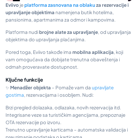
Eviivo
je
platforma zasnovana na oblaku
za rezervacije i
upravljanje objektima
namenjena butik hotelima,
pansionima, apartmanima za odmor i kampovima.
Platforma nudi
brojne alate za upravljanje
, od upravljanja
objektima do upravljanja plaćanjima.
Pored toga, Eviivo takođe ima
mobilna aplikacija
, koji
vam omogućava da dobijate trenutna obaveštenja i
odmah proveravate dostupnost.
Ključne funkcije
✨
Menadžer objekta
– Pomaže vam da
upravljate
gostima
, rezervacijama i osobljem. Nudi:
Brzi pregled dolazaka, odlazaka, novih rezervacija itd.
Integrisane veze sa turističkim agencijama, prepoznaje
OTA rezervacije po izvoru.
Trenutno upravljanje karticama – automatska validacija i
preuzimanje podataka o karticama.