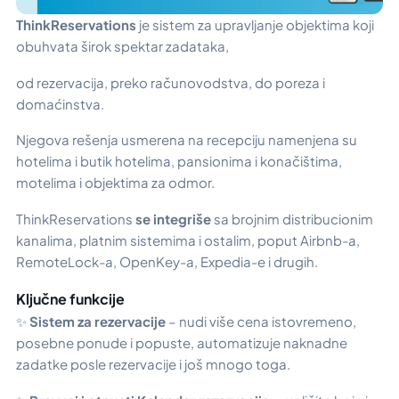
ThinkReservations
je sistem za upravljanje objektima koji
obuhvata širok spektar zadataka,
od rezervacija, preko računovodstva, do poreza i
domaćinstva.
Njegova rešenja usmerena na recepciju namenjena su
hotelima i butik hotelima, pansionima i konačištima,
motelima i objektima za odmor.
ThinkReservations
se integriše
sa brojnim distribucionim
kanalima, platnim sistemima i ostalim, poput Airbnb-a,
RemoteLock-a, OpenKey-a, Expedia-e i drugih.
Ključne funkcije
✨
Sistem za rezervacije
– nudi više cena istovremeno,
posebne ponude i popuste, automatizuje naknadne
zadatke posle rezervacije i još mnogo toga.