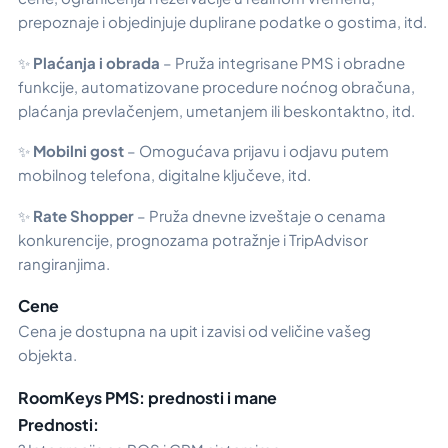
prepoznaje i objedinjuje duplirane podatke o gostima, itd.
✨
Plaćanja i obrada
– Pruža integrisane PMS i obradne
funkcije, automatizovane procedure noćnog obračuna,
plaćanja prevlačenjem, umetanjem ili beskontaktno, itd.
✨
Mobilni gost
– Omogućava prijavu i odjavu putem
mobilnog telefona, digitalne ključeve, itd.
✨
Rate Shopper
– Pruža dnevne izveštaje o cenama
konkurencije, prognozama potražnje i TripAdvisor
rangiranjima.
Cene
Cena je dostupna na upit i zavisi od veličine vašeg
objekta.
RoomKeys PMS: prednosti i mane
Prednosti: