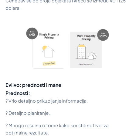
Cene zavise od broja objekata i kreću se između 40 i 125
dolara.
Eviivo: prednosti i mane
Prednosti:
? Vrlo detaljno prikupljanje informacija.
? Detaljno planiranje.
? Mnogo resursa o tome kako koristiti softver za
optimalne rezultate.