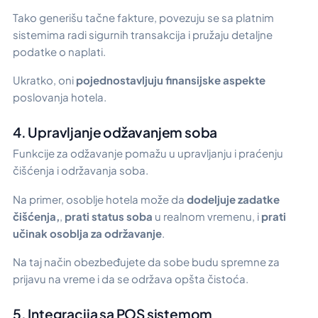
Tako generišu tačne fakture, povezuju se sa platnim
sistemima radi sigurnih transakcija i pružaju detaljne
podatke o naplati.
Ukratko, oni
pojednostavljuju finansijske aspekte
poslovanja hotela.
4. Upravljanje odžavanjem soba
Funkcije za odžavanje pomažu u upravljanju i praćenju
čišćenja i održavanja soba.
Na primer, osoblje hotela može da
dodeljuje zadatke
čišćenja,
,
prati status soba
u realnom vremenu, i
prati
učinak osoblja za održavanje
.
Na taj način obezbeđujete da sobe budu spremne za
prijavu na vreme i da se održava opšta čistoća.
5. Integracija sa POS sistemom