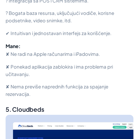
? Integracija sa POS i CRM sistemima.
? Bogata baza resursa, uključujući vodiče, korisne
podsetnike, video snimke, itd.
✔ Intuitivan i jednostavan interfejs za korišćenje.
Mane:
✘ Ne radi na Apple računarima i iPadovima.
✘ Ponekad aplikacija zablokira i ima problema pri
učitavanju.
✘ Nema previše naprednih funkcija za spajanje
rezervacija.
5. Cloudbeds