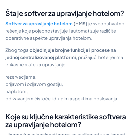
Šta je softver za upravljanje hotelom?
Softver za upravljanje hotelom
(HMS)
je sveobuhvatno
rešenje koje pojednostavljuje i automatizuje različite
operativne aspekte upravljanja hotelom.
Zbog toga
objedinjuje brojne funkcije i procese na
jednoj centralizovanoj platformi
, pružajući hotelijerima
efikasne alate za upravljanje:
rezervacijama,
prijavom i odjavom gostiju,
naplatom,
održavanjem čistoće i drugim aspektima poslovanja.
Koje su ključne karakteristike softvera
za upravljanje hotelom?
Ukupne funkcionalnosti mogu se razlikovati u zavisnosti