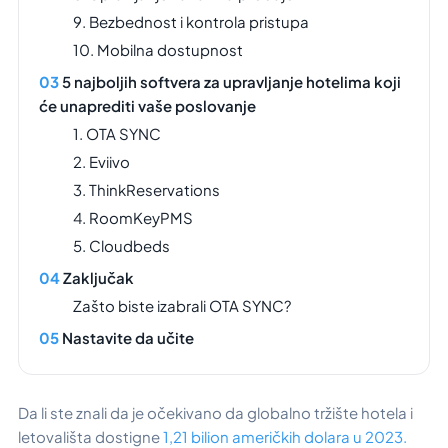
9. Bezbednost i kontrola pristupa
10. Mobilna dostupnost
5 najboljih softvera za upravljanje hotelima koji
će unaprediti vaše poslovanje
1. OTA SYNC
2. Eviivo
3. ThinkReservations
4. RoomKeyPMS
5. Cloudbeds
Zaključak
Zašto biste izabrali OTA SYNC?
Nastavite da učite
Da li ste znali da je očekivano da globalno tržište hotela i
letovališta dostigne
1,21 bilion američkih dolara u 2023.