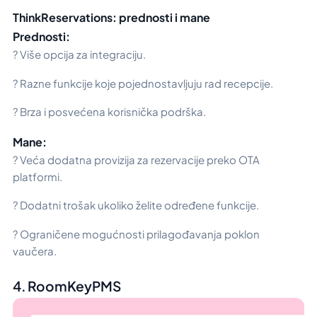
ThinkReservations: prednosti i mane
Prednosti:
? Više opcija za integraciju.
? Razne funkcije koje pojednostavljuju rad recepcije.
? Brza i posvećena korisnička podrška.
Mane:
? Veća dodatna provizija za rezervacije preko OTA
platformi.
? Dodatni trošak ukoliko želite određene funkcije.
? Ograničene mogućnosti prilagođavanja poklon
vaučera.
4. RoomKeyPMS