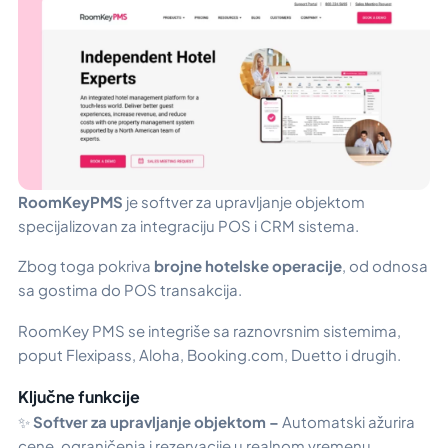
RoomKeyPMS
je softver za upravljanje objektom
specijalizovan za integraciju POS i CRM sistema.
Zbog toga pokriva
brojne hotelske operacije
, od odnosa
sa gostima do POS transakcija.
RoomKey PMS se integriše sa raznovrsnim sistemima,
poput Flexipass, Aloha, Booking.com, Duetto i drugih.
Ključne funkcije
✨
Softver za upravljanje objektom –
Automatski ažurira
cene, ograničenja i rezervacije u realnom vremenu,