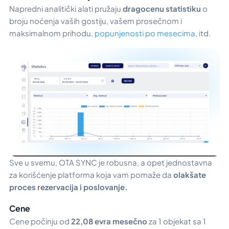
Napredni analitički alati pružaju
dragocenu statistiku
o
broju noćenja vaših gostiju, vašem prosečnom i
maksimalnom prihodu,
popunjenosti po mesecima
, itd.
Sve u svemu, OTA SYNC je robusna, a opet jednostavna
za korišćenje platforma koja vam pomaže da
olakšate
proces rezervacija i poslovanje.
Cene
Cene počinju od
22,08 evra mesečno
za 1 objekat sa 1