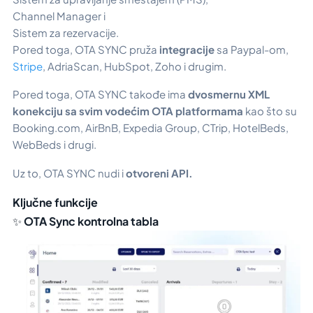
Channel Manager i
Sistem za rezervacije.
Pored toga, OTA SYNC pruža
integracije
sa Paypal-om,
Stripe
, AdriaScan, HubSpot, Zoho i drugim.
Pored toga, OTA SYNC takođe ima
dvosmernu XML
konekciju sa svim vodećim OTA platformama
kao što su
Booking.com, AirBnB, Expedia Group, CTrip, HotelBeds,
WebBeds i drugi.
Uz to, OTA SYNC nudi i
otvoreni API.
Ključne funkcije
✨
OTA Sync kontrolna tabla