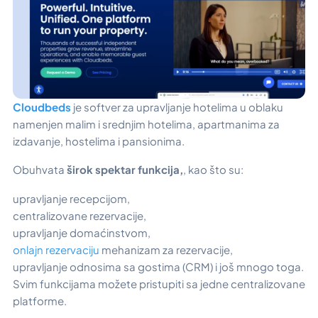
Cloudbeds
je softver za upravljanje hotelima u oblaku
namenjen malim i srednjim hotelima, apartmanima za
izdavanje, hostelima i pansionima.
Obuhvata
širok spektar funkcija,
, kao što su:
upravljanje recepcijom,
centralizovane rezervacije,
upravljanje domaćinstvom,
onlajn rezervaciju
mehanizam za rezervacije,
upravljanje odnosima sa gostima (CRM) i još mnogo toga.
Svim funkcijama možete pristupiti sa jedne centralizovane
platforme.