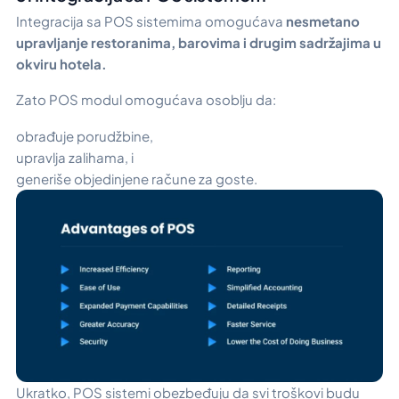
Integracija sa POS sistemima omogućava
nesmetano
upravljanje restoranima, barovima i drugim sadržajima u
okviru hotela.
Zato POS modul omogućava osoblju da:
obrađuje porudžbine,
upravlja zalihama, i
generiše objedinjene račune za goste.
Ukratko, POS sistemi obezbeđuju da svi troškovi budu