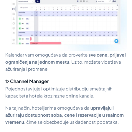
Kalendar vam omogućava da proverite
sve cene, prijave i
ograničenja na jednom mestu
. Uz to, možete videti sva
ažuriranja i promene.
✨ Channel Manager
Pojednostavljuje i optimizuje distribuciju smeštajnih
kapaciteta hotela kroz razne online kanale.
Na taj način, hotelijerima omogućava da
upravljaju i
ažuriraju dostupnost soba, cene i rezervacije u realnom
vremenu
, čime se obezbeđuje usklađenost podataka.