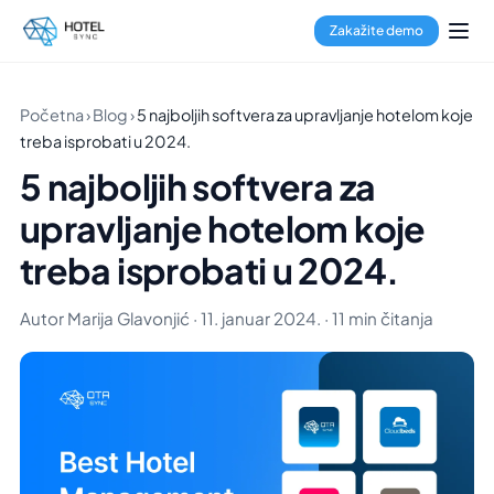
Zakažite demo
Početna
›
Blog
›
5 najboljih softvera za upravljanje hotelom koje
treba isprobati u 2024.
5 najboljih softvera za
upravljanje hotelom koje
treba isprobati u 2024.
Autor Marija Glavonjić · 11. januar 2024. · 11 min čitanja