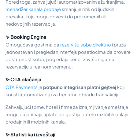
Pored toga, zahvaljujući automatizovanim ažuriranjima,
menadžer kanala prodaje
smanjuje rizik od ljudskih
grešaka, koje mogu dovesti do prekomernih ili
nedovoljnih rezervacija.
✨ Booking Engine
Omogućava gostima da
rezervišu sobe direktno
i pruža
jednostavan i pregledan interfejs posetiocima da provere
dostupnost soba, pogledaju cene i završe sigurnu
rezervaciju u realnom vremenu.
✨ OTA plaćanja
OTA Payments
je
potpuno integrisan platni gejtvej
koji
koristi automatizaciju za trenutnu obradu transakcija.
Zahvaljujući tome, hoteli i firme za iznajmljivanje smeštaja
mogu da primaju uplate od gostiju putem različitih onlajn,
prodajnih ili mobilnih kanala.
✨ Statistika i izveštaji