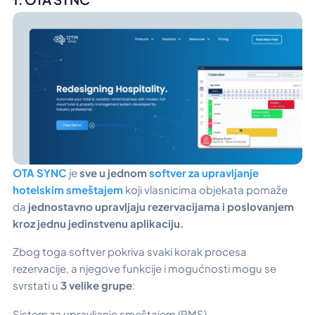
OTA SYNC
je
sve u jednom
softver za upravljanje
hotelskim smeštajem
koji vlasnicima objekata pomaže
da
jednostavno upravljaju rezervacijama i poslovanjem
kroz jednu jedinstvenu aplikaciju.
Zbog toga softver pokriva svaki korak procesa
rezervacije, a njegove funkcije i mogućnosti mogu se
svrstati u
3 velike grupe
:
Sistem za upravljanje smeštajem (PMS),