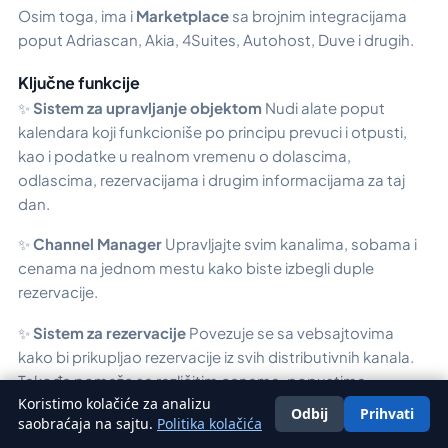
Osim toga, ima i
Marketplace
sa brojnim integracijama
poput Adriascan, Akia, 4Suites, Autohost, Duve i drugih.
Ključne funkcije
✨
Sistem za upravljanje objektom
Nudi alate poput
kalendara koji funkcioniše po principu prevuci i otpusti,
kao i podatke u realnom vremenu o dolascima,
odlascima, rezervacijama i drugim informacijama za taj
dan.
✨
Channel Manager
Upravljajte svim kanalima, sobama i
cenama na jednom mestu kako biste izbegli duple
rezervacije.
✨
Sistem za rezervacije
Povezuje se sa vebsajtovima
kako bi prikupljao rezervacije iz svih distributivnih kanala.
Takođe pomaže sa različitim cenama, popustima,
Koristimo kolačiće za analizu
specijalnim ponudama i slično.
Odbij
Prihvati
Srpski
saobraćaja na sajtu.
Politika kolačića
✨
Mehanizam za inteligentno formiranje cena