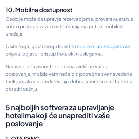
10. Mobilna dostupnost
Osoblje može da upravlja rezervacijama, proverava status
soba i pristupa važnim informacijama putem mobilnih
uređaja.
Osim toga, gosti mogu koristiti
mobilnim aplikacijama
za
prijavu, odjavu i pristup hotelskim uslugama.
Naravno, u zavisnosti od obima i veličine vašeg
poslovanja, možda vam neće biti potrebne sve navedene
funkcije, ali one predstavljaju dobru smernicu na šta treba
obratiti pažnju.
5 najboljih softvera za upravljanje
hotelima koji će unaprediti vaše
poslovanje
1. OTA SYNC