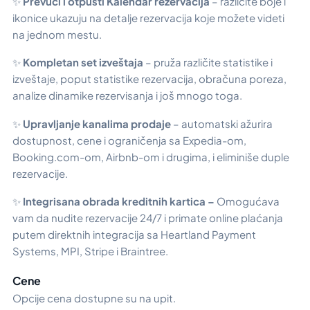
✨
Prevuci i otpusti
Kalendar rezervacija
– različite boje i
ikonice ukazuju na detalje rezervacija koje možete videti
na jednom mestu.
✨
Kompletan set izveštaja
– pruža različite statistike i
izveštaje, poput statistike rezervacija, obračuna poreza,
analize dinamike rezervisanja i još mnogo toga.
✨
Upravljanje kanalima prodaje
– automatski ažurira
dostupnost, cene i ograničenja sa Expedia-om,
Booking.com-om, Airbnb-om i drugima, i eliminiše duple
rezervacije.
✨
Integrisana obrada kreditnih kartica –
Omogućava
vam da nudite rezervacije 24/7 i primate online plaćanja
putem direktnih integracija sa Heartland Payment
Systems, MPI, Stripe i Braintree.
Cene
Opcije cena dostupne su na upit.