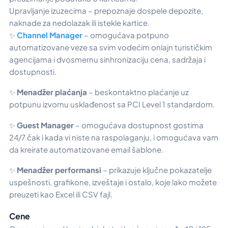
Upravljanje izuzecima – prepoznaje dospele depozite,
naknade za nedolazak ili istekle kartice.
✨
Channel Manager
– omogućava potpuno
automatizovane veze sa svim vodećim onlajn turističkim
agencijama i dvosmernu sinhronizaciju cena, sadržaja i
dostupnosti.
✨
Menadžer plaćanja
– beskontaktno plaćanje uz
potpunu izvornu usklađenost sa PCI Level 1 standardom.
✨
Guest Manager
– omogućava dostupnost gostima
24/7 čak i kada vi niste na raspolaganju, i omogućava vam
da kreirate automatizovane email šablone.
✨
Menadžer performansi
– prikazuje ključne pokazatelje
uspešnosti, grafikone, izveštaje i ostalo, koje lako možete
preuzeti kao Excel ili CSV fajl.
Cene