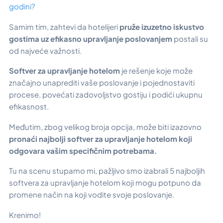
godini?
Samim tim, zahtevi da hotelijeri
pruže izuzetno iskustvo
gostima uz efikasno upravljanje poslovanjem
postali su
od najveće važnosti.
Softver za upravljanje hotelom
je rešenje koje može
značajno unaprediti vaše poslovanje i pojednostaviti
procese, povećati zadovoljstvo gostiju i podići ukupnu
efikasnost.
Međutim, zbog velikog broja opcija, može biti izazovno
pronaći najbolji softver za upravljanje hotelom koji
odgovara vašim specifičnim potrebama.
Tu na scenu stupamo mi, pažljivo smo izabrali 5 najboljih
softvera za upravljanje hotelom koji mogu potpuno da
promene način na koji vodite svoje poslovanje.
Krenimo!