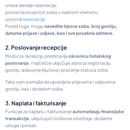
unese detalje rezervacije,
proveri dostupnost soba u realnom vremenu,
i potvrdi
rezervacije.
Pored toga, mogu
navedite tipove soba, broj gostiju,
datume prijave i odjave, kao i sve posebne zahteve.
2. Poslovanje recepcije
Modul za recepciju predstavlja
okosnicu hotelskog
poslovanja
, i najčešće uključuje alate za registraciju
gostiju, izdavanje ključeva i praćenje statusa soba.
Tako vam pomaže da upravljate prijavama i odjavama
gostiju, kao i dodelom soba.
3. Naplata i fakturisanje
Funkcije za naplatu i fakturisanje
automatizuju finansijske
transakcije
, uključujući troškove smeštaja, dodatne
usluge i poreze.