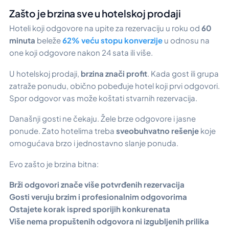
Zašto je brzina sve u hotelskoj prodaji
Hoteli koji odgovore na upite za rezervaciju u roku od
60
minuta
beleže
62% veću stopu konverzije
u odnosu na
one koji odgovore nakon 24 sata ili više.
U hotelskoj prodaji,
brzina znači profit
. Kada gost ili grupa
zatraže ponudu, obično pobeđuje hotel koji prvi odgovori.
Spor odgovor vas može koštati stvarnih rezervacija.
Današnji gosti ne čekaju. Žele brze odgovore i jasne
ponude. Zato hotelima treba
sveobuhvatno rešenje
koje
omogućava brzo i jednostavno slanje ponuda.
Evo zašto je brzina bitna:
Brži odgovori znače više potvrđenih rezervacija
Gosti veruju brzim i profesionalnim odgovorima
Ostajete korak ispred sporijih konkurenata
Više nema propuštenih odgovora ni izgubljenih prilika