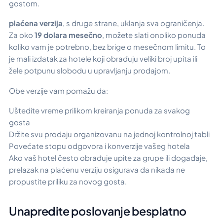
gostom.
plaćena verzija
, s druge strane, uklanja sva ograničenja.
Za oko
19 dolara mesečno
, možete slati onoliko ponuda
koliko vam je potrebno, bez brige o mesečnom limitu. To
je mali izdatak za hotele koji obrađuju veliki broj upita ili
žele potpunu slobodu u upravljanju prodajom.
Obe verzije vam pomažu da:
Uštedite vreme prilikom kreiranja ponuda za svakog
gosta
Držite svu prodaju organizovanu na jednoj kontrolnoj tabli
Povećate stopu odgovora i konverzije vašeg hotela
Ako vaš hotel često obrađuje upite za grupe ili događaje,
prelazak na plaćenu verziju osigurava da nikada ne
propustite priliku za novog gosta.
Unapredite poslovanje besplatno