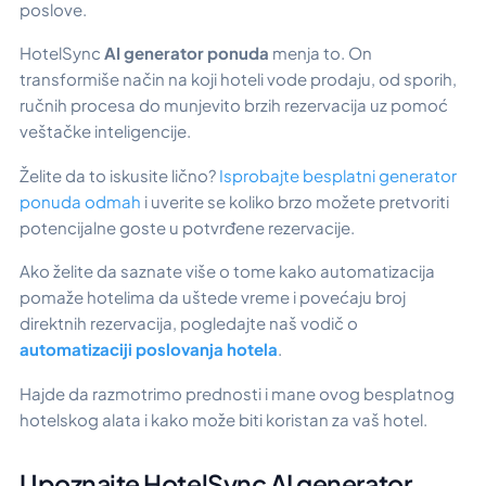
poslove.
HotelSync
AI generator ponuda
menja to. On
transformiše način na koji hoteli vode prodaju, od sporih,
ručnih procesa do munjevito brzih rezervacija uz pomoć
veštačke inteligencije.
Želite da to iskusite lično?
Isprobajte besplatni generator
ponuda odmah
i uverite se koliko brzo možete pretvoriti
potencijalne goste u potvrđene rezervacije.
Ako želite da saznate više o tome kako automatizacija
pomaže hotelima da uštede vreme i povećaju broj
direktnih rezervacija, pogledajte naš vodič o
automatizaciji poslovanja hotela
.
Hajde da razmotrimo prednosti i mane ovog besplatnog
hotelskog alata i kako može biti koristan za vaš hotel.
Upoznajte HotelSync AI generator