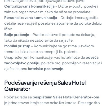
rezervacijama brže, poboljšavajući zadovoljstvo.
Centralizovana komunikacija
– Držite e-poštu, poruke i
zahteve organizovanim, tako da ništa ne promakne.
Personalizovana komunikacija
– Dodajte imena gostiju,
detalje rezervacije ili posebne napomene da poruke deluju
lično.
Bolje praćenje
– Pratite zahteve ili ponude na čekanju,
tako da nikada ne zaboravite da se javite.
Mobilni pristup
– Komunicirajte sa gostima u svakom
trenutku, bilo da ste na recepciji ili u pokretu.
Unapređenjem komunikacije, vaš hotel može da
poveća
zadovoljstvo gostiju
, poveća broj ponovljenih rezervacija i
ojača ukupnu
hotelsko poslovanje
.
Podešavanje rešenja Sales Hotel
Generator
Početak rada sa
besplatnim Sales Hotel Generator-om
je jednostavan i traje samo nekoliko koraka. Pre nego što