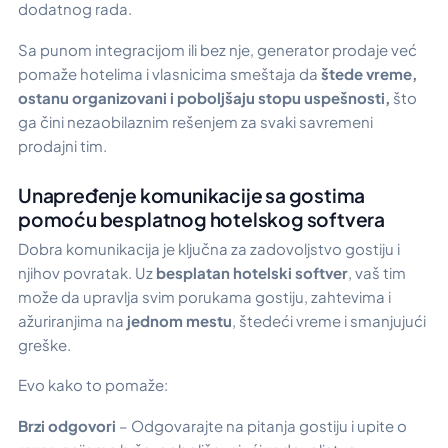
dodatnog rada.
Sa punom integracijom ili bez nje, generator prodaje već
pomaže hotelima i vlasnicima smeštaja da
štede vreme,
ostanu organizovani i poboljšaju stopu uspešnosti,
što
ga čini nezaobilaznim rešenjem za svaki savremeni
prodajni tim.
Unapređenje komunikacije sa gostima
pomoću besplatnog hotelskog softvera
Dobra komunikacija je ključna za zadovoljstvo gostiju i
njihov povratak. Uz
besplatan hotelski softver
, vaš tim
može da upravlja svim porukama gostiju, zahtevima i
ažuriranjima na
jednom mestu
, štedeći vreme i smanjujući
greške.
Evo kako to pomaže:
Brzi odgovori
– Odgovarajte na pitanja gostiju i upite o