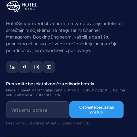
HotelSync je sveobuhvatan sistem za upravljanje hotelima i
smeštajnim objektima, sa integrisanim Channel
Managerom i Booking Engineom. Naš cilj je da tržištu
ponudimo vrhunsko softversko rešenje koje unapređuje i
pojednostavljuje svakodnevno poslovanje.
Preuzmite besplatni vodič za prihode hotela
Nedeljni saveti o formiranju cena, distribuciji i iskustvu gostiju, kojima
veruje više od 41.000 hotelijera.
Ostvarite besplatan
pristup
Bez spama. Otkažite pretplatu u svakom trenutku.