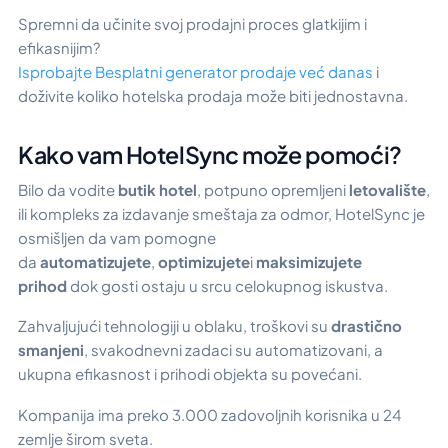
Spremni da učinite svoj prodajni proces glatkijim i
efikasnijim?
Isprobajte Besplatni generator prodaje već danas
i
doživite koliko hotelska prodaja može biti jednostavna.
Kako vam HotelSync može pomoći?
Bilo da vodite
butik hotel
, potpuno opremljeni
letovalište
,
ili kompleks za izdavanje smeštaja za odmor, HotelSync je
osmišljen da vam pomogne
da
automatizujete
,
optimizujete
i
maksimizujete
prihod
dok gosti ostaju u srcu celokupnog iskustva.
Zahvaljujući tehnologiji u oblaku, troškovi su
drastično
smanjeni
, svakodnevni zadaci su automatizovani, a
ukupna efikasnost i prihodi objekta su povećani.
Kompanija ima preko 3.000 zadovoljnih korisnika u 24
zemlje širom sveta.