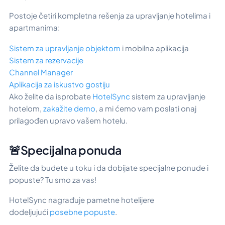
Postoje četiri kompletna rešenja za upravljanje hotelima i
apartmanima:
Sistem za upravljanje objektom
i mobilna aplikacija
Sistem za rezervacije
Channel Manager
Aplikacija za iskustvo gostiju
Ako želite da isprobate
HotelSync
sistem za upravljanje
hotelom,
zakažite demo
, a mi ćemo vam poslati onaj
prilagođen upravo vašem hotelu.
🚨Specijalna ponuda
Želite da budete u toku i da dobijate specijalne ponude i
popuste? Tu smo za vas!
HotelSync nagrađuje pametne hotelijere
dodeljujući
posebne popuste
.