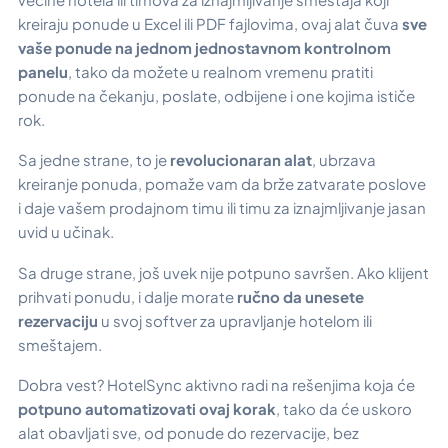
kreiraju ponude u Excel ili PDF fajlovima, ovaj alat čuva
sve
vaše ponude na jednom jednostavnom kontrolnom
panelu
, tako da možete u realnom vremenu pratiti
ponude na čekanju, poslate, odbijene i one kojima ističe
rok.
Sa jedne strane, to je
revolucionaran alat
, ubrzava
kreiranje ponuda, pomaže vam da brže zatvarate poslove
i daje vašem prodajnom timu ili timu za iznajmljivanje jasan
uvid u učinak.
Sa druge strane, još uvek nije potpuno savršen. Ako klijent
prihvati ponudu, i dalje morate
ručno da unesete
rezervaciju
u svoj softver za upravljanje hotelom ili
smeštajem.
Dobra vest? HotelSync aktivno radi na rešenjima koja će
potpuno automatizovati ovaj korak
, tako da će uskoro
alat obavljati sve, od ponude do rezervacije, bez