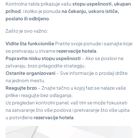
Kontrolna tabla prikazuje vašu
stopu uspešnosti, ukupan
prihod
, i koliko je ponuda
na čekanju, uskoro ističe,
poslato ili odbijeno
.
Zašto je ovo važno:
Vidite šta funkcioniše
Pratite svoje ponude i saznajte koje
se pretvaraju u stvarne
rezervacije hotela
.
Popravite nisku stopu uspešnosti
– Ako se poslovi ne
zatvaraju, brzo prilagodite strategiju.
Ostanite organizovani
– Sve informacije o prodaji držite
na jednom mestu.
Reagujte brzo
– Znajte tačno u kojoj fazi se nalaze vaše
prilike i reagujte bez odlaganja.
Uz pregledan kontrolni panel, vaš tim se može fokusirati
na zatvaranje što više poslova i pretvaranje što više upita
u potvrđene
rezervacije hotela
.