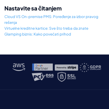
Nastavite sa čitanjem
Cloud VS On-premise PMS: Poređenje za izbor pravog
rešenja
Virtuelne kreditne kartice: Sve što treba da znate
Glamping biznis: Kako povećati prihod