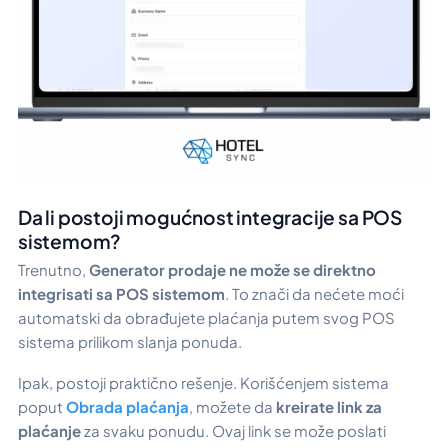
Da li postoji mogućnost integracije sa POS
sistemom?
Trenutno,
Generator prodaje ne može se direktno
integrisati sa POS sistemom
. To znači da nećete moći
automatski da obrađujete plaćanja putem svog POS
sistema prilikom slanja ponuda.
Ipak, postoji praktično rešenje. Korišćenjem sistema
poput
Obrada plaćanja
, možete da
kreirate link za
plaćanje
za svaku ponudu. Ovaj link se može poslati