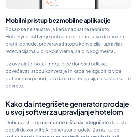
Mobilni pristup bez mobilne aplikacije
Posao se ne zaustavlja kada napustite radni sto.
HotelSync softver je potpuno mobilan, tako da možete
pratiti ponude, proveravati stopu konverzije i upravljati
rezervacijama u bilo koje vreme, sa bilo kog mesta.
Uz ove alate, hoteli mogu brže donositi odluke,
povećavati stopu konverzije i nikada ne izgubiti iz vida
potencijalni prihod, bilo da su na recepciji, na sastanku ili u
pokretu.
Kako da integrišete generator prodaje
u svoj softver za upravljanje hotelom
Dobra vest je da
ne morate ništa da integrišete
da biste
počeli da koristite AI generator prodaje. Za razliku od
većine hotela ili timova za iznajmljivanje smeštaja koji