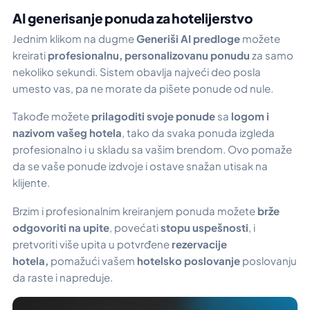
AI generisanje ponuda za hotelijerstvo
Jednim klikom na dugme
Generiši AI predloge
možete
kreirati
profesionalnu, personalizovanu ponudu
za samo
nekoliko sekundi. Sistem obavlja najveći deo posla
umesto vas, pa ne morate da pišete ponude od nule.
Takođe možete
prilagoditi svoje ponude
sa
logom i
nazivom vašeg hotela
, tako da svaka ponuda izgleda
profesionalno i u skladu sa vašim brendom. Ovo pomaže
da se vaše ponude izdvoje i ostave snažan utisak na
klijente.
Brzim i profesionalnim kreiranjem ponuda možete
brže
odgovoriti na upite
, povećati
stopu uspešnosti
, i
pretvoriti više upita u potvrđene
rezervacije
hotela,
pomažući vašem
hotelsko poslovanje
poslovanju
da raste i napreduje.