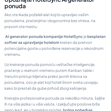
ponuda
Ako ste ikada poželeli alat koji bi upravljao vašim
ponudama, praćenjima i dogovorima bez stresa, na
pravom ste mestu.
AI generator ponuda kompanije HotelSync
je
besplatan
softver za upravljanje hotelom
kreiran da pretvori
potencijalne goste u potvrđene rezervacije u rekordnom
vremenu.
Uz kreiranje ponuda pomoću veštačke inteligencije,
praćenje u realnom vremenu putem Kanban table i
trenutni pristup klijenata preko javnih linkova sa
ponudama, ovo je alat koji hoteli širom sveta usvajaju
kako bi prestali da gube prihod zbog kašnjenja.
Kreirajte profesionalne ponude za nekoliko minuta, šaljite
ih na više jezika i u više valuta, i zaključujte poslove brže
nego ikad, jer u hotelskoj prodaji,
brzina pobeđuje
.