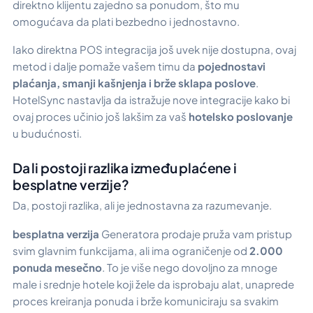
direktno klijentu zajedno sa ponudom, što mu
omogućava da plati bezbedno i jednostavno.
Iako direktna POS integracija još uvek nije dostupna, ovaj
metod i dalje pomaže vašem timu da
pojednostavi
plaćanja, smanji kašnjenja i brže sklapa poslove
.
HotelSync nastavlja da istražuje nove integracije kako bi
ovaj proces učinio još lakšim za vaš
hotelsko poslovanje
u budućnosti.
Da li postoji razlika između plaćene i
besplatne verzije?
Da, postoji razlika, ali je jednostavna za razumevanje.
besplatna verzija
Generatora prodaje pruža vam pristup
svim glavnim funkcijama, ali ima ograničenje od
2.000
ponuda mesečno
. To je više nego dovoljno za mnoge
male i srednje hotele koji žele da isprobaju alat, unaprede
proces kreiranja ponuda i brže komuniciraju sa svakim