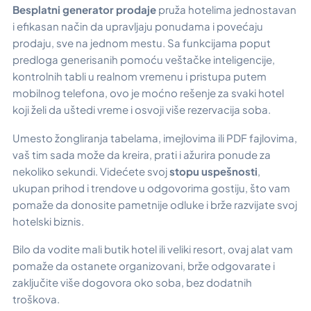
Besplatni generator prodaje
pruža hotelima jednostavan
i efikasan način da upravljaju ponudama i povećaju
prodaju, sve na jednom mestu. Sa funkcijama poput
predloga generisanih pomoću veštačke inteligencije,
kontrolnih tabli u realnom vremenu i pristupa putem
mobilnog telefona, ovo je moćno rešenje za svaki hotel
koji želi da uštedi vreme i osvoji više rezervacija soba.
Umesto žongliranja tabelama, imejlovima ili PDF fajlovima,
vaš tim sada može da kreira, prati i ažurira ponude za
nekoliko sekundi. Videćete svoj
stopu uspešnosti
,
ukupan prihod i trendove u odgovorima gostiju, što vam
pomaže da donosite pametnije odluke i brže razvijate svoj
hotelski biznis.
Bilo da vodite mali butik hotel ili veliki resort, ovaj alat vam
pomaže da ostanete organizovani, brže odgovarate i
zaključite više dogovora oko soba, bez dodatnih
troškova.