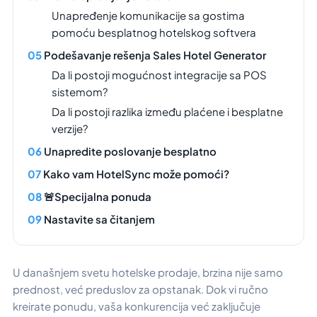
Unapređenje komunikacije sa gostima
pomoću besplatnog hotelskog softvera
Podešavanje rešenja Sales Hotel Generator
Da li postoji mogućnost integracije sa POS
sistemom?
Da li postoji razlika između plaćene i besplatne
verzije?
Unapredite poslovanje besplatno
Kako vam HotelSync može pomoći?
🚨Specijalna ponuda
Nastavite sa čitanjem
U današnjem svetu hotelske prodaje, brzina nije samo
prednost, već preduslov za opstanak. Dok vi ručno
kreirate ponudu, vaša konkurencija već zaključuje