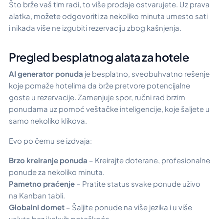
Što brže vaš tim radi, to više prodaje ostvarujete. Uz prava
alatka, možete odgovoriti za nekoliko minuta umesto sati
i nikada više ne izgubiti rezervaciju zbog kašnjenja.
Pregled besplatnog alata za hotele
AI generator ponuda
je besplatno, sveobuhvatno rešenje
koje pomaže hotelima da brže pretvore potencijalne
goste u rezervacije. Zamenjuje spor, ručni rad brzim
ponudama uz pomoć veštačke inteligencije, koje šaljete u
samo nekoliko klikova.
Evo po čemu se izdvaja:
Brzo kreiranje ponuda
– Kreirajte doterane, profesionalne
ponude za nekoliko minuta.
Pametno praćenje
– Pratite status svake ponude uživo
na Kanban tabli.
Globalni domet
– Šaljite ponude na više jezika i u više
valuta bez ikakvih poteškoća.