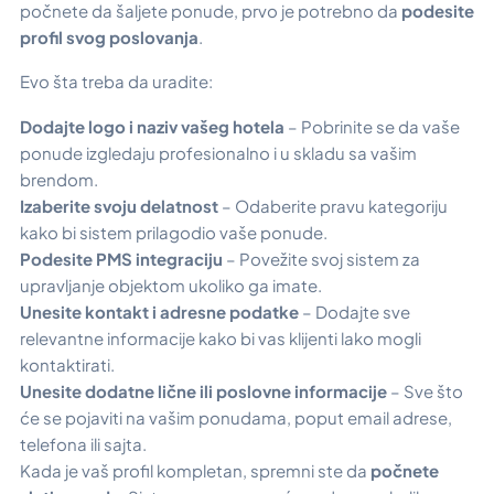
počnete da šaljete ponude, prvo je potrebno da
podesite
profil svog poslovanja
.
Evo šta treba da uradite:
Dodajte logo i naziv vašeg hotela
– Pobrinite se da vaše
ponude izgledaju profesionalno i u skladu sa vašim
brendom.
Izaberite svoju delatnost
– Odaberite pravu kategoriju
kako bi sistem prilagodio vaše ponude.
Podesite PMS integraciju
– Povežite svoj sistem za
upravljanje objektom ukoliko ga imate.
Unesite kontakt i adresne podatke
– Dodajte sve
relevantne informacije kako bi vas klijenti lako mogli
kontaktirati.
Unesite dodatne lične ili poslovne informacije
– Sve što
će se pojaviti na vašim ponudama, poput email adrese,
telefona ili sajta.
Kada je vaš profil kompletan, spremni ste da
počnete