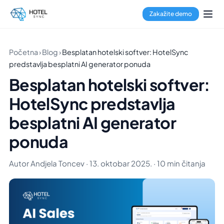
Zakažite demo
Početna
›
Blog
›
Besplatan hotelski softver: HotelSync
predstavlja besplatni AI generator ponuda
Besplatan hotelski softver:
HotelSync predstavlja
besplatni AI generator
ponuda
Autor Andjela Toncev · 13. oktobar 2025. · 10 min čitanja