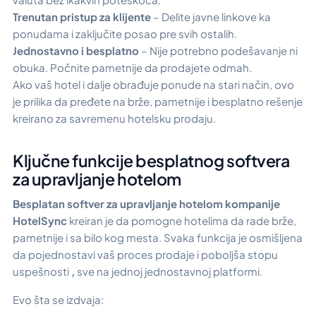
Trenutan pristup za klijente
– Delite javne linkove ka
ponudama i zaključite posao pre svih ostalih.
Jednostavno i besplatno
– Nije potrebno podešavanje ni
obuka. Počnite pametnije da prodajete odmah.
Ako vaš hotel i dalje obrađuje ponude na stari način, ovo
je prilika da pređete na brže, pametnije i besplatno rešenje
kreirano za savremenu hotelsku prodaju.
Ključne funkcije besplatnog softvera
za upravljanje hotelom
Besplatan softver za upravljanje hotelom kompanije
HotelSync
kreiran je da pomogne hotelima da rade brže,
pametnije i sa bilo kog mesta. Svaka funkcija je osmišljena
da pojednostavi vaš proces prodaje i poboljša stopu
uspešnosti
,
sve na jednoj jednostavnoj platformi.
Evo šta se izdvaja: