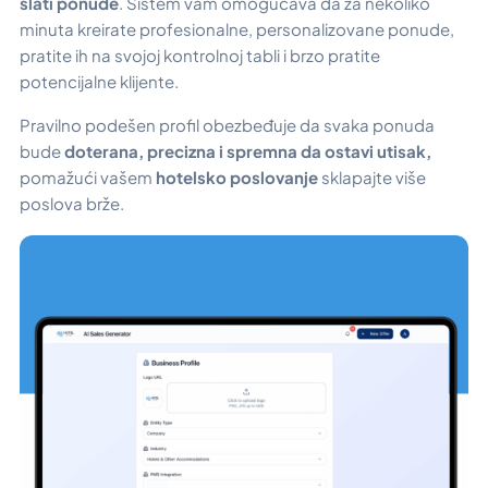
slati ponude
. Sistem vam omogućava da za nekoliko
minuta kreirate profesionalne, personalizovane ponude,
pratite ih na svojoj kontrolnoj tabli i brzo pratite
potencijalne klijente.
Pravilno podešen profil obezbeđuje da svaka ponuda
bude
doterana, precizna i spremna da ostavi utisak,
pomažući vašem
hotelsko poslovanje
sklapajte više
poslova brže.