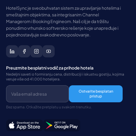
HotelSync je sveobuhvatan sistem za upravljanje hotelima i
smeštajnim objektima, sa integrisanim Channel
Managerom i Booking Engineom. Naš cilj je da tržištu
ponudimo vrhunsko softversko rešenje koje unapređuje i
pojednostavljuje svakodnevno poslovanje.
Preuzmite besplatni vodič za prihode hotela
Nedeljni saveti o formiranju cena, distribuciji i iskustvu gostiju, kojima
veruje više od 41.000 hotelijera.
Ostvarite besplatan
pristup
Bez spama. Otkažite pretplatu u svakom trenutku.