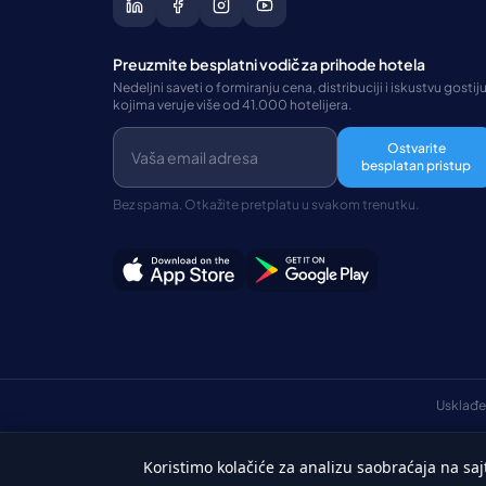
Preuzmite besplatni vodič za prihode hotela
Nedeljni saveti o formiranju cena, distribuciji i iskustvu gostiju
kojima veruje više od 41.000 hotelijera.
Ostvarite
besplatan pristup
Bez spama. Otkažite pretplatu u svakom trenutku.
Usklađe
Koristimo kolačiće za analizu saobraćaja na saj
Srpski
©Autorska prava 2026 HotelSync. Sva prava zadržana.