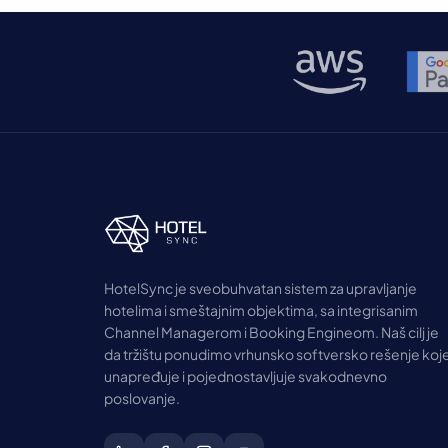
predvođeno […]
HotelSync je sveobuhvatan sistem za upravljanje
hotelima i smeštajnim objektima, sa integrisanim
Channel Managerom i Booking Engineom. Naš cilj je
da tržištu ponudimo vrhunsko softversko rešenje koj
unapređuje i pojednostavljuje svakodnevno
poslovanje.