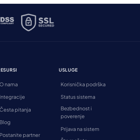
RESURSI
USLUGE
O nama
Korisnička podrška
Integracije
Status sistema
Bezbednost i
Česta pitanja
poverenje
Blog
Prijava na sistem
Postanite partner