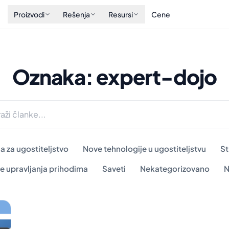
Proizvodi
Rešenja
Resursi
Cene
Oznaka: expert-dojo
a za ugostiteljstvo
Nove tehnologije u ugostiteljstvu
St
e upravljanja prihodima
Saveti
Nekategorizovano
N