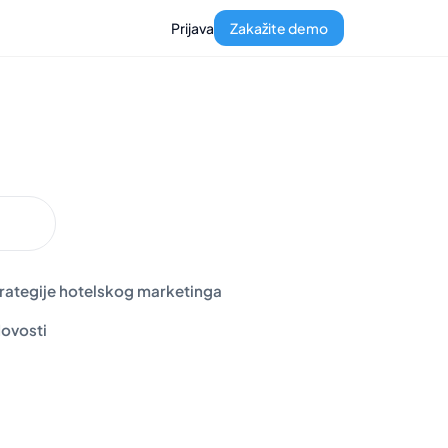
Prijava
Zakažite demo
rategije hotelskog marketinga
ovosti