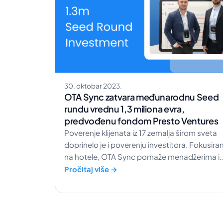
30. oktobar 2023.
OTA Sync zatvara međunarodnu Seed
rundu vrednu 1,3 miliona evra,
predvođenu fondom Presto Ventures
Poverenje klijenata iz 17 zemalja širom sveta
doprinelo je i poverenju investitora. Fokusira
na hotele, OTA Sync pomaže menadžerima i
zaposlenima da upravljaju poslovanjem sa
Pročitaj više →
jednog mesta. Sa zadovoljstvom
najavljujemo uspešno zatvaranje proširene
Seed runde, kojom je prikupljeno 1,3 miliona
evra investicija. Ovo finansiranje,