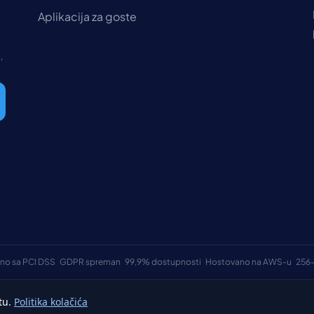
Aplikacija za goste
,
no sa PCI DSS
GDPR spreman
99,9% dostupnosti
Hostovano na AWS-u
256-
tu.
Politika kolačića