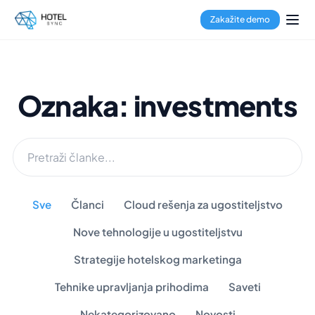
Zakažite demo
Oznaka: investments
Sve
Članci
Cloud rešenja za ugostiteljstvo
Nove tehnologije u ugostiteljstvu
Strategije hotelskog marketinga
Tehnike upravljanja prihodima
Saveti
Nekategorizovano
Novosti