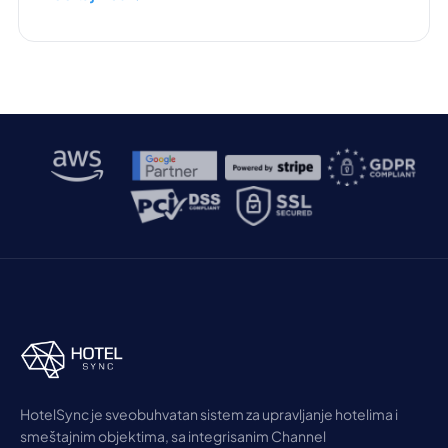
HotelSync je sveobuhvatan sistem za upravljanje hotelima i
smeštajnim objektima, sa integrisanim Channel