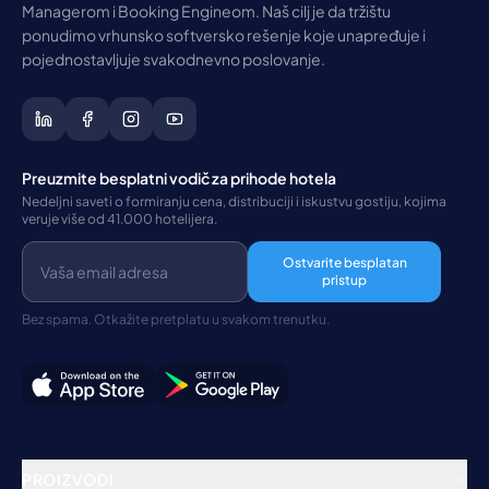
Managerom i Booking Engineom. Naš cilj je da tržištu
ponudimo vrhunsko softversko rešenje koje unapređuje i
pojednostavljuje svakodnevno poslovanje.
Preuzmite besplatni vodič za prihode hotela
Nedeljni saveti o formiranju cena, distribuciji i iskustvu gostiju, kojima
veruje više od 41.000 hotelijera.
Ostvarite besplatan
pristup
Bez spama. Otkažite pretplatu u svakom trenutku.
PROIZVODI