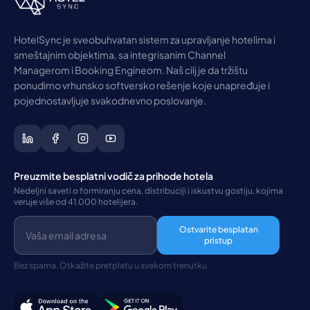
HotelSync je sveobuhvatan sistem za upravljanje hotelima i
smeštajnim objektima, sa integrisanim Channel
Managerom i Booking Engineom. Naš cilj je da tržištu
ponudimo vrhunsko softversko rešenje koje unapređuje i
pojednostavljuje svakodnevno poslovanje.
Preuzmite besplatni vodič za prihode hotela
Nedeljni saveti o formiranju cena, distribuciji i iskustvu gostiju, kojima
veruje više od 41.000 hotelijera.
Ostvarite besplatan
pristup
Bez spama. Otkažite pretplatu u svakom trenutku.