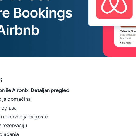
b?
oniše Airbnb: Detaljan pregled
acija domaćina
e oglasa
 i rezervacija za goste
a rezervaciju
plaćanja