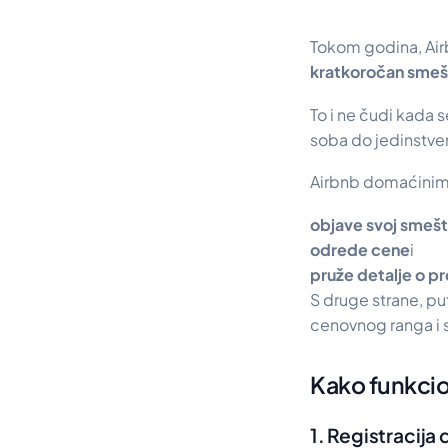
Tokom godina, Airb
kratkoročan smeš
To i ne čudi kada 
soba do jedinstven
Airbnb domaćini
objave svoj smešt
odrede cene
i
pruže detalje o p
S druge strane, pu
cenovnog ranga i 
Kako funkcio
1. Registracij