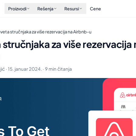
Proizvodi
Rešenja
Resursi
Cene
aveta stručnjaka za više rezervacija na Airbnb-u
 stručnjaka za više rezervacija 
u
ić · 15. januar 2024. · 9 min čitanja