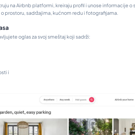
uju na Airbnb platformi, kreiraju profil i unose informacije 
e o prostoru, sadržajima, kućnom redu i fotografijama.
lasa
ljujete oglas za svoj smeštaj koji sadrži:
sti i