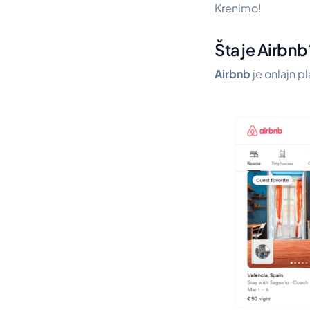
Krenimo!
Šta je Airbnb
Airbnb
je onlajn p