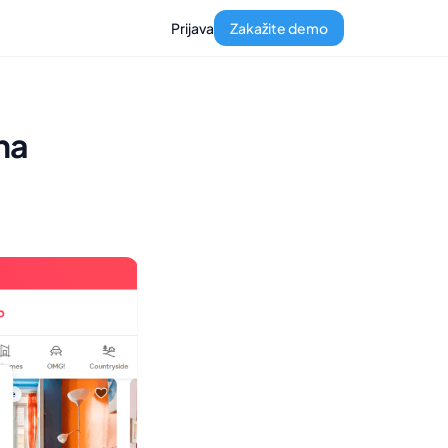
Prijava
Zakažite demo
na