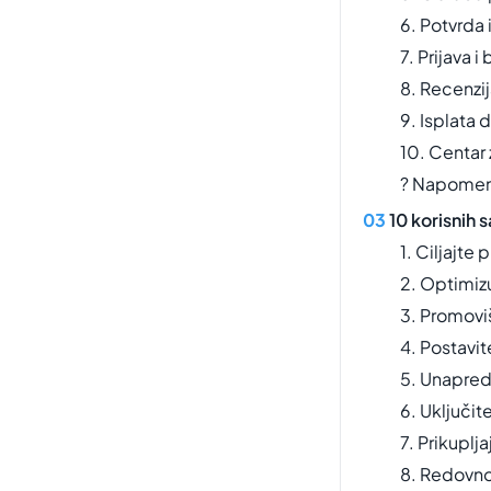
6. Potvrda 
7. Prijava i
8. Recenzij
9. Isplata
10. Centar
? Napome
10 korisnih 
1. Ciljajte
2. Optimizu
3. Promovi
4. Postavit
5. Unapredi
6. Uključi
7. Prikuplj
8. Redovno