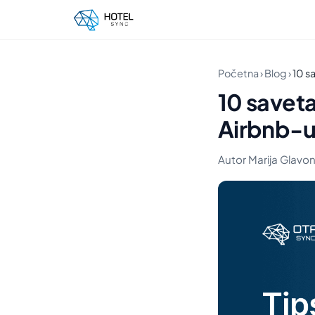
Početna
›
Blog
›
10 s
10 saveta
Airbnb-
Autor Marija Glavonj