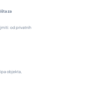
išta za
jmiti: od privatnih
tipa objekta,