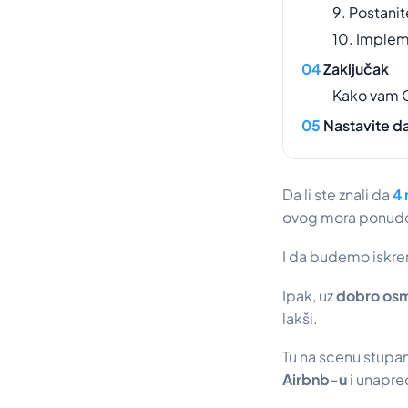
9. Postani
10. Impleme
Zaključak
Kako vam O
Nastavite da
Da li ste znali da
4 
ovog mora ponude
I da budemo iskreni
Ipak, uz
dobro osmi
lakši.
Tu na scenu stupa
Airbnb-u
i unapre