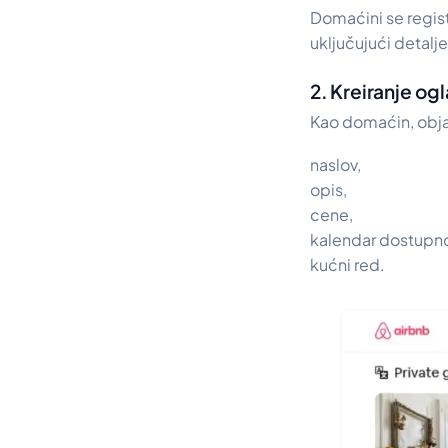
Domaćini se registr
uključujući detalj
2. Kreiranje og
Kao domaćin, objav
naslov,
opis,
cene,
kalendar dostupno
kućni red.