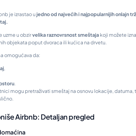
nb je izrastao u
jedno od najvećih i najpopularnijih onlajn trž
taj.
se uzme u obzir
velika raznovrsnost smeštaja
koji možete izna
ih objekata poput dvoraca ili kućica na drvetu.
ma omogućava da:
aj
,
rostoru
.
tnici mogu pretraživati smeštaj na osnovu lokacije, datuma, 
slično.
niše Airbnb: Detaljan pregled
a domaćina