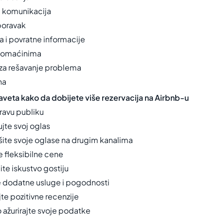
i komunikacija
 boravak
a i povratne informacije
 domaćinima
 za rešavanje problema
na
saveta kako da dobijete više rezervacija na Airbnb-u
 pravu publiku
jte svoj oglas
šite svoje oglase na drugim kanalima
e fleksibilne cene
te iskustvo gostiju
te dodatne usluge i pogodnosti
ajte pozitivne recenzije
 ažurirajte svoje podatke