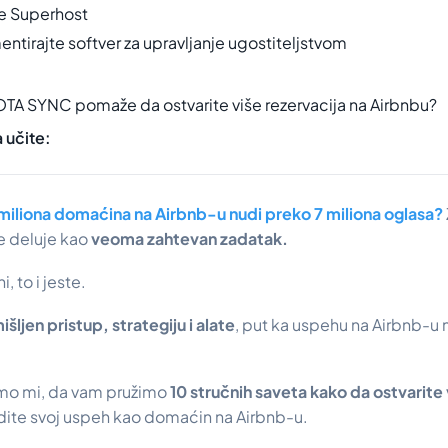
te Superhost
ntirajte softver za upravljanje ugostiteljstvom
TA SYNC pomaže da ostvarite više rezervacija na Airbnbu?
 učite:
miliona domaćina na Airbnb-u nudi preko 7 miliona oglasa?
 deluje kao
veoma zahtevan zadatak.
, to i jeste.
šljen pristup, strategiju i alate
, put ka uspehu na Airbnb-u
mo mi, da vam pružimo
10 stručnih saveta kako da ostvarite 
dite svoj uspeh kao domaćin na Airbnb-u.