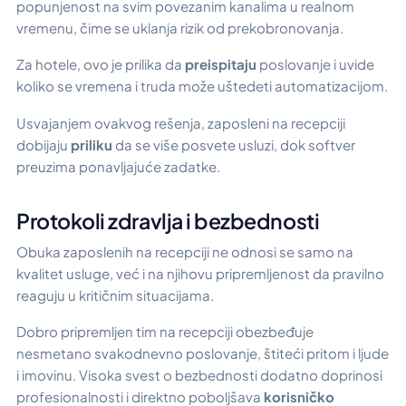
popunjenost na svim povezanim kanalima u realnom
vremenu, čime se uklanja rizik od prekobronovanja.
Za hotele, ovo je prilika da
preispitaju
poslovanje i uvide
koliko se vremena i truda može uštedeti automatizacijom.
Usvajanjem ovakvog rešenja, zaposleni na recepciji
dobijaju
priliku
da se više posvete usluzi, dok softver
preuzima ponavljajuće zadatke.
Protokoli zdravlja i bezbednosti
Obuka zaposlenih na recepciji ne odnosi se samo na
kvalitet usluge, već i na njihovu pripremljenost da pravilno
reaguju u kritičnim situacijama.
Dobro pripremljen tim na recepciji obezbeđuje
nesmetano svakodnevno poslovanje, štiteći pritom i ljude
i imovinu. Visoka svest o bezbednosti dodatno doprinosi
profesionalnosti i direktno poboljšava
korisničko