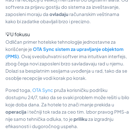
softvera za prijavu gostiju do sistema za izveštavanje,
zaposleni moraju da
ovladaju
računarskim veštinama
kako bi zadatke obavljali brzo i precizno.
💡U fokusu
Odličan primer hotelske tehnologije jednostavne za
korišćenje je
OTA Sync sistem za upravljanje objektom
(PMS)
. Ovaj sveobuhvatni softver ima intuitivan interfejs,
zbog čega novi zaposleni brzo savladavaju rad u njemu.
Dolazi sa besplatnim sesijama uvođenja u rad, tako da se
osoblje recepcije vodi korak po korak.
Pored toga,
OTA Sync
pruža korisničku podršku
dostupnu 24/7, tako da se svaki problem može rešiti u bilo
koje doba dana. Za hotele to znači manje prekida u
operacija
i tečniji tok rada za ceo tim. Izbor pravog PMS-a
nije samo tehnička odluka, to je
priliku
za izgradnju
efikasnosti i dugoročnog uspeha.