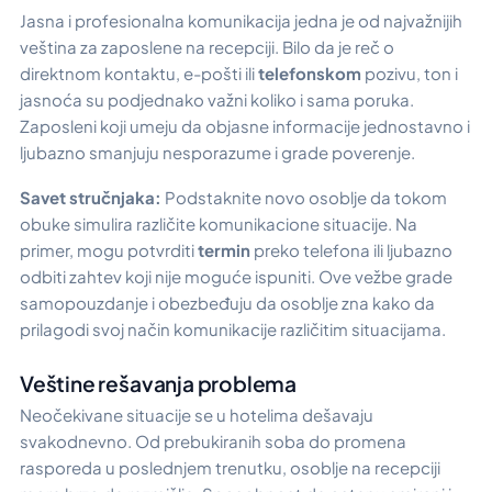
Jasna i profesionalna komunikacija jedna je od najvažnijih
veština za zaposlene na recepciji. Bilo da je reč o
direktnom kontaktu, e-pošti ili
telefonskom
pozivu, ton i
jasnoća su podjednako važni koliko i sama poruka.
Zaposleni koji umeju da objasne informacije jednostavno i
ljubazno smanjuju nesporazume i grade poverenje.
Savet stručnjaka:
Podstaknite novo osoblje da tokom
obuke simulira različite komunikacione situacije. Na
primer, mogu potvrditi
termin
preko telefona ili ljubazno
odbiti zahtev koji nije moguće ispuniti. Ove vežbe grade
samopouzdanje i obezbeđuju da osoblje zna kako da
prilagodi svoj način komunikacije različitim situacijama.
Veštine rešavanja problema
Neočekivane situacije se u hotelima dešavaju
svakodnevno. Od prebukiranih soba do promena
rasporeda u poslednjem trenutku, osoblje na recepciji