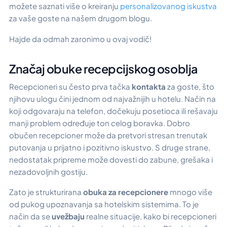
možete saznati više o kreiranju
personalizovanog iskustva
za vaše goste na našem drugom blogu.
Hajde da odmah zaronimo u ovaj vodič!
Značaj obuke recepcijskog osoblja
Recepcioneri su često prva tačka
kontakta
za goste, što
njihovu ulogu čini jednom od najvažnijih u hotelu. Način na
koji odgovaraju na telefon, dočekuju posetioca ili rešavaju
manji problem određuje ton celog boravka. Dobro
obučen recepcioner može da pretvori stresan trenutak
putovanja u prijatno i pozitivno iskustvo. S druge strane,
nedostatak pripreme može dovesti do zabune, grešaka i
nezadovoljnih gostiju.
Zato je strukturirana
obuka za recepcionere
mnogo više
od pukog upoznavanja sa hotelskim sistemima. To je
način da se
uvežbaju
realne situacije, kako bi recepcioneri