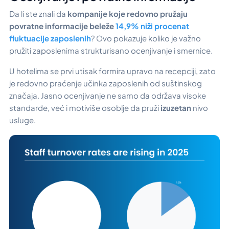
Da li ste znali da
kompanije koje redovno pružaju
povratne informacije beleže
14,9% niži procenat
fluktuacije zaposlenih
? Ovo pokazuje koliko je važno
pružiti zaposlenima strukturisano ocenjivanje i smernice.
U hotelima se prvi utisak formira upravo na recepciji, zato
je redovno praćenje učinka zaposlenih od suštinskog
značaja. Jasno ocenjivanje ne samo da održava visoke
standarde, već i motiviše osoblje da pruži
izuzetan
nivo
usluge.