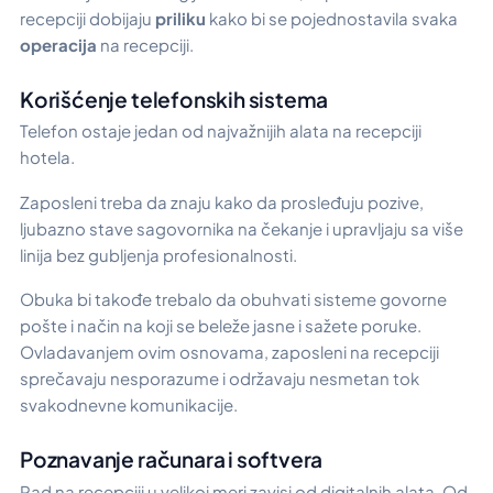
recepciji dobijaju
priliku
kako bi se pojednostavila svaka
operacija
na recepciji.
Korišćenje telefonskih sistema
Telefon ostaje jedan od najvažnijih alata na recepciji
hotela.
Zaposleni treba da znaju kako da prosleđuju pozive,
ljubazno stave sagovornika na čekanje i upravljaju sa više
linija bez gubljenja profesionalnosti.
Obuka bi takođe trebalo da obuhvati sisteme govorne
pošte i način na koji se beleže jasne i sažete poruke.
Ovladavanjem ovim osnovama, zaposleni na recepciji
sprečavaju nesporazume i održavaju nesmetan tok
svakodnevne komunikacije.
Poznavanje računara i softvera
Rad na recepciji u velikoj meri zavisi od digitalnih alata. Od