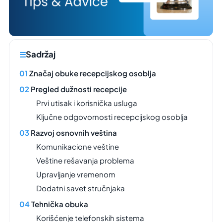
Sadržaj
Značaj obuke recepcijskog osoblja
Pregled dužnosti recepcije
Prvi utisak i korisnička usluga
Ključne odgovornosti recepcijskog osoblja
Razvoj osnovnih veština
Komunikacione veštine
Veštine rešavanja problema
Upravljanje vremenom
Dodatni savet stručnjaka
Tehnička obuka
Korišćenje telefonskih sistema