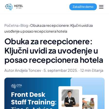
Zakažite demo
Početna
›
Blog
›
Obuka za recepcionere: Ključni uvidi za
uvođenje u posao recepcionera hotela
Obuka za recepcionere:
Ključni uvidi za uvođenje u
posao recepcionera hotela
Autor Andjela Toncev · 5. septembar 2025. · 12 min čitanja