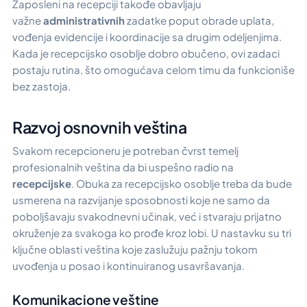
Zaposleni na recepciji takođe obavljaju
važne
administrativnih
zadatke poput obrade uplata,
vođenja evidencije i koordinacije sa drugim odeljenjima.
Kada je recepcijsko osoblje dobro obučeno, ovi zadaci
postaju rutina, što omogućava celom timu da funkcioniše
bez zastoja.
Razvoj osnovnih veština
Svakom recepcioneru je potreban čvrst temelj
profesionalnih veština da bi uspešno radio na
recepcijske
. Obuka za recepcijsko osoblje treba da bude
usmerena na razvijanje sposobnosti koje ne samo da
poboljšavaju svakodnevni učinak, već i stvaraju prijatno
okruženje za svakoga ko prođe kroz lobi. U nastavku su tri
ključne oblasti veština koje zaslužuju pažnju tokom
uvođenja u posao i kontinuiranog usavršavanja.
Komunikacione veštine