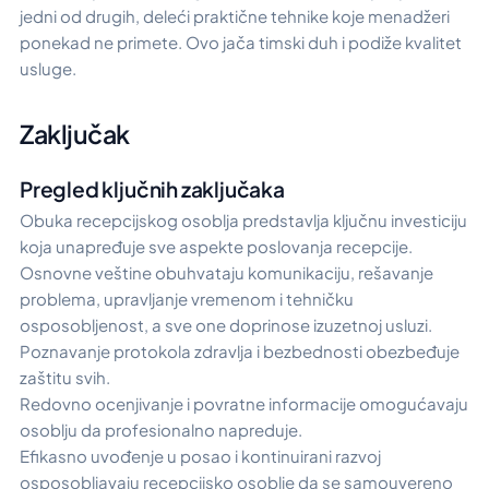
jedni od drugih, deleći praktične tehnike koje menadžeri
ponekad ne primete. Ovo jača timski duh i podiže kvalitet
usluge.
Zaključak
Pregled ključnih zaključaka
Obuka recepcijskog osoblja predstavlja ključnu investiciju
koja unapređuje sve aspekte poslovanja recepcije.
Osnovne veštine obuhvataju komunikaciju, rešavanje
problema, upravljanje vremenom i tehničku
osposobljenost, a sve one doprinose izuzetnoj usluzi.
Poznavanje protokola zdravlja i bezbednosti obezbeđuje
zaštitu svih.
Redovno ocenjivanje i povratne informacije omogućavaju
osoblju da profesionalno napreduje.
Efikasno uvođenje u posao i kontinuirani razvoj
osposobljavaju recepcijsko osoblje da se samouvereno