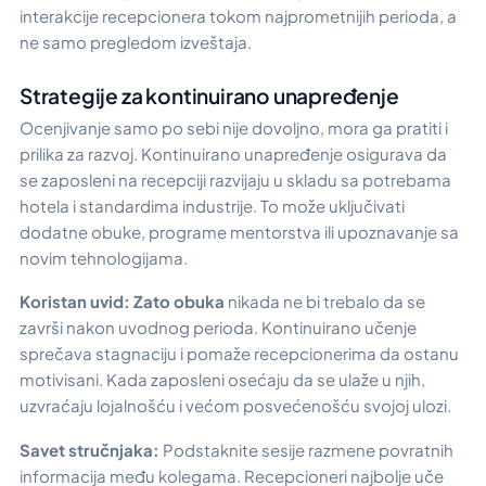
interakcije recepcionera tokom najprometnijih perioda, a
ne samo pregledom izveštaja.
Strategije za kontinuirano unapređenje
Ocenjivanje samo po sebi nije dovoljno, mora ga pratiti i
prilika za razvoj. Kontinuirano unapređenje osigurava da
se zaposleni na recepciji razvijaju u skladu sa potrebama
hotela i standardima industrije. To može uključivati
dodatne obuke, programe mentorstva ili upoznavanje sa
novim tehnologijama.
Koristan uvid:
Zato obuka
nikada ne bi trebalo da se
završi nakon uvodnog perioda. Kontinuirano učenje
sprečava stagnaciju i pomaže recepcionerima da ostanu
motivisani. Kada zaposleni osećaju da se ulaže u njih,
uzvraćaju lojalnošću i većom posvećenošću svojoj ulozi.
Savet stručnjaka:
Podstaknite sesije razmene povratnih
informacija među kolegama. Recepcioneri najbolje uče