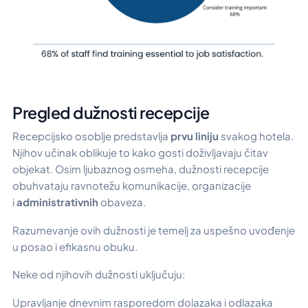
Pregled dužnosti recepcije
Recepcijsko osoblje predstavlja
prvu liniju
svakog hotela.
Njihov učinak oblikuje to kako gosti doživljavaju čitav
objekat. Osim ljubaznog osmeha, dužnosti recepcije
obuhvataju ravnotežu komunikacije, organizacije
i
administrativnih
obaveza.
Razumevanje ovih dužnosti je temelj za uspešno uvođenje
u posao i efikasnu obuku.
Neke od njihovih dužnosti uključuju:
Upravljanje dnevnim rasporedom dolazaka i odlazaka