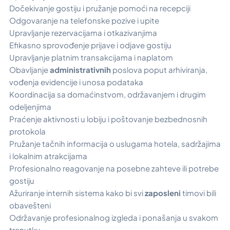
Dočekivanje gostiju i pružanje pomoći na recepciji
Odgovaranje na telefonske pozive i upite
Upravljanje rezervacijama i otkazivanjima
Efikasno sprovođenje prijave i odjave gostiju
Upravljanje platnim transakcijama i naplatom
Obavljanje
administrativnih
poslova poput arhiviranja,
vođenja evidencije i unosa podataka
Koordinacija sa domaćinstvom, održavanjem i drugim
odeljenjima
Praćenje aktivnosti u lobiju i poštovanje bezbednosnih
protokola
Pružanje tačnih informacija o uslugama hotela, sadržajima
i lokalnim atrakcijama
Profesionalno reagovanje na posebne zahteve ili potrebe
gostiju
Ažuriranje internih sistema kako bi svi
zaposleni
timovi bili
obavešteni
Održavanje profesionalnog izgleda i ponašanja u svakom
trenutku