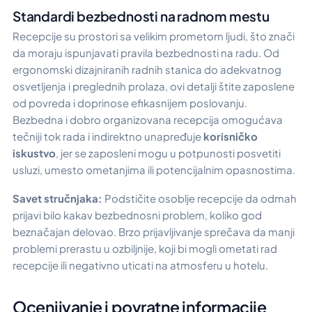
Standardi bezbednosti na radnom mestu
Recepcije su prostori sa velikim prometom ljudi, što znači
da moraju ispunjavati pravila bezbednosti na radu. Od
ergonomski dizajniranih radnih stanica do adekvatnog
osvetljenja i preglednih prolaza, ovi detalji štite zaposlene
od povreda i doprinose efikasnijem poslovanju.
Bezbedna i dobro organizovana recepcija omogućava
tečniji tok rada i indirektno unapređuje
korisničko
iskustvo
, jer se zaposleni mogu u potpunosti posvetiti
usluzi, umesto ometanjima ili potencijalnim opasnostima.
Savet stručnjaka:
Podstičite osoblje recepcije da odmah
prijavi bilo kakav bezbednosni problem, koliko god
beznačajan delovao. Brzo prijavljivanje sprečava da manji
problemi prerastu u ozbiljnije, koji bi mogli ometati rad
recepcije ili negativno uticati na atmosferu u hotelu.
Ocenjivanje i povratne informacije