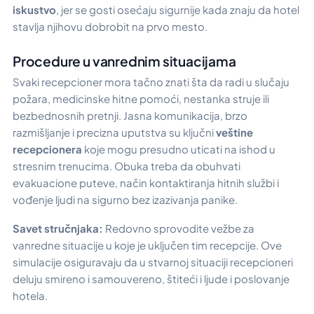
iskustvo
, jer se gosti osećaju sigurnije kada znaju da hotel
stavlja njihovu dobrobit na prvo mesto.
Procedure u vanrednim situacijama
Svaki recepcioner mora tačno znati šta da radi u slučaju
požara, medicinske hitne pomoći, nestanka struje ili
bezbednosnih pretnji. Jasna komunikacija, brzo
razmišljanje i precizna uputstva su ključni
veštine
recepcionera
koje mogu presudno uticati na ishod u
stresnim trenucima. Obuka treba da obuhvati
evakuacione puteve, način kontaktiranja hitnih službi i
vođenje ljudi na sigurno bez izazivanja panike.
Savet stručnjaka:
Redovno sprovodite vežbe za
vanredne situacije u koje je uključen tim recepcije. Ove
simulacije osiguravaju da u stvarnoj situaciji recepcioneri
deluju smireno i samouvereno, štiteći i ljude i poslovanje
hotela.