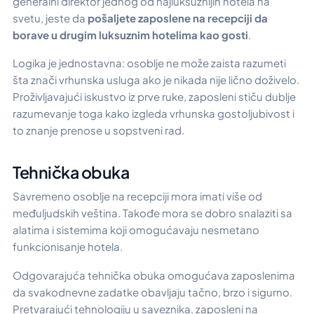
generalni direktor jednog od najluksuznijih hotela na
svetu, jeste da
pošaljete zaposlene na recepciji da
borave u drugim luksuznim hotelima kao gosti
.
Logika je jednostavna: osoblje ne može zaista razumeti
šta znači vrhunska usluga ako je nikada nije lično doživelo.
Proživljavajući iskustvo iz prve ruke, zaposleni stiču dublje
razumevanje toga kako izgleda vrhunska gostoljubivost i
to znanje prenose u sopstveni rad.
Tehnička obuka
Savremeno osoblje na recepciji mora imati više od
međuljudskih veština. Takođe mora se dobro snalaziti sa
alatima i sistemima koji omogućavaju nesmetano
funkcionisanje hotela.
Odgovarajuća tehnička obuka omogućava zaposlenima
da svakodnevne zadatke obavljaju tačno, brzo i sigurno.
Pretvarajući tehnologiju u saveznika, zaposleni na