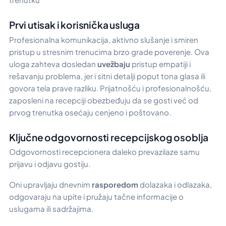
Prvi utisak i korisnička usluga
Profesionalna komunikacija, aktivno slušanje i smiren
pristup u stresnim trenucima brzo grade poverenje. Ova
uloga zahteva dosledan
uvežbaju
pristup empatiji i
rešavanju problema, jer i sitni detalji poput tona glasa ili
govora tela prave razliku. Prijatnošću i profesionalnošću,
zaposleni na recepciji obezbeđuju da se gosti već od
prvog trenutka osećaju cenjeno i poštovano.
Ključne odgovornosti recepcijskog osoblja
Odgovornosti recepcionera daleko prevazilaze samu
prijavu i odjavu gostiju.
Oni upravljaju dnevnim
rasporedom
dolazaka i odlazaka,
odgovaraju na upite i pružaju tačne informacije o
uslugama ili sadržajima.