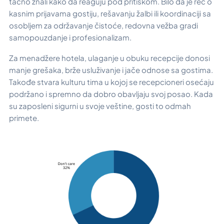
tačno znali kako da reaguju pod pritiskom. Bilo da je reč o
kasnim prijavama gostiju, rešavanju žalbi ili koordinaciji sa
osobljem za održavanje čistoće, redovna vežba gradi
samopouzdanje i profesionalizam.
Za menadžere hotela, ulaganje u obuku recepcije donosi
manje grešaka, brže usluživanje i jače odnose sa gostima.
Takođe stvara kulturu tima u kojoj se recepcioneri osećaju
podržano i spremno da dobro obavljaju svoj posao. Kada
su zaposleni sigurni u svoje veštine, gosti to odmah
primete.