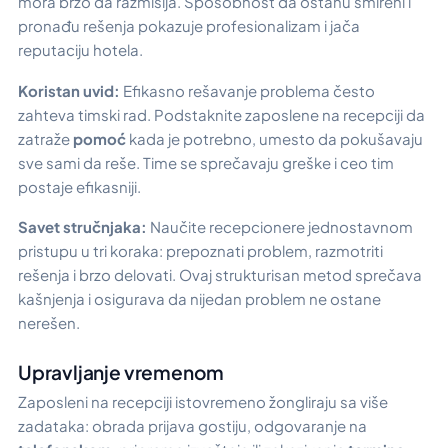
mora brzo da razmišlja. Sposobnost da ostanu smireni i
pronađu rešenja pokazuje profesionalizam i jača
reputaciju hotela.
Koristan uvid:
Efikasno rešavanje problema često
zahteva timski rad. Podstaknite zaposlene na recepciji da
zatraže
pomoć
kada je potrebno, umesto da pokušavaju
sve sami da reše. Time se sprečavaju greške i ceo tim
postaje efikasniji.
Savet stručnjaka:
Naučite recepcionere jednostavnom
pristupu u tri koraka: prepoznati problem, razmotriti
rešenja i brzo delovati. Ovaj strukturisan metod sprečava
kašnjenja i osigurava da nijedan problem ne ostane
nerešen.
Upravljanje vremenom
Zaposleni na recepciji istovremeno žongliraju sa više
zadataka: obrada prijava gostiju, odgovaranje na