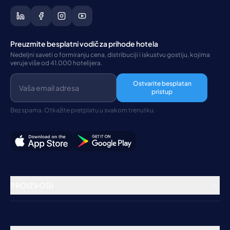
Preuzmite besplatni vodič za prihode hotela
Nedeljni saveti o formiranju cena, distribuciji i iskustvu gostiju, kojima
veruje više od 41.000 hotelijera.
Ostvarite besplatan
pristup
Bez spama. Otkažite pretplatu u svakom trenutku.
PROIZVODI
Rezervacioni sistem
Channel Manager