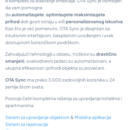
ili kompleks za izdavanje smeštaja, OTA Sync je osmišljen
da vam pomogne
da
automatizujete
,
optimizujete
i
maksimizujete
prihod
dok gosti ostaju u srži
personalizovanog iskustva
.
Kao što je već pomenuto, OTA Sync je dizajniran sa
intuitivnim interfejsom, besplatnim uvođenjem i uvek
dostupnom korisničkom podrškom.
Zahvaljujući tehnologiji u oblaku, troškovi su
drastično
smanjeni
, svakodnevni zadaci su automatizovani, a
ukupna efikasnost i prihodi objekta su povećani.
OTA Sync
ima preko 3.000 zadovoljnih korisnika u 24
zemlje širom sveta.
Postoje četiri kompletna rešenja za upravljanje hotelima i
apartmanima:
Sistem za upravljanje objektom
&
Mobilna aplikacija
Sistem za rezervacije