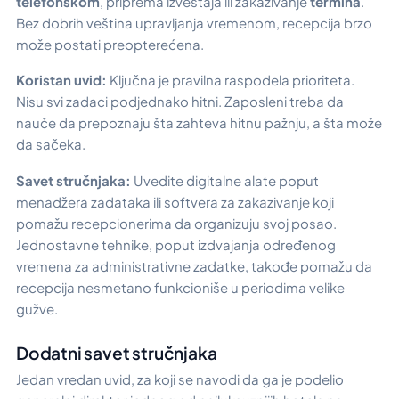
telefonskom
, priprema izveštaja ili zakazivanje
termina
.
Bez dobrih veština upravljanja vremenom, recepcija brzo
može postati preopterećena.
Koristan uvid:
Ključna je pravilna raspodela prioriteta.
Nisu svi zadaci podjednako hitni. Zaposleni treba da
nauče da prepoznaju šta zahteva hitnu pažnju, a šta može
da sačeka.
Savet stručnjaka:
Uvedite digitalne alate poput
menadžera zadataka ili softvera za zakazivanje koji
pomažu recepcionerima da organizuju svoj posao.
Jednostavne tehnike, poput izdvajanja određenog
vremena za administrativne zadatke, takođe pomažu da
recepcija nesmetano funkcioniše u periodima velike
gužve.
Dodatni savet stručnjaka
Jedan vredan uvid, za koji se navodi da ga je podelio