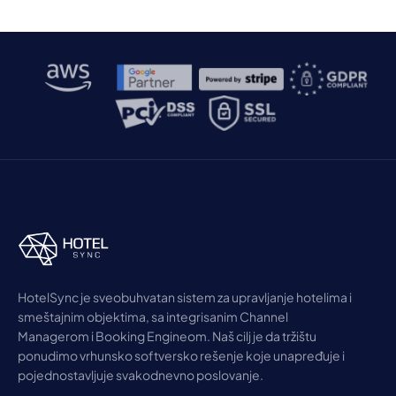
HotelSync je sveobuhvatan sistem za upravljanje hotelima i
smeštajnim objektima, sa integrisanim Channel
Managerom i Booking Engineom. Naš cilj je da tržištu
ponudimo vrhunsko softversko rešenje koje unapređuje i
pojednostavljuje svakodnevno poslovanje.