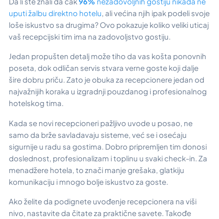
Da li ste znali da čak
96%
nezadovoljnih gostiju nikada ne
uputi žalbu direktno hotelu
, ali većina njih ipak podeli svoje
loše iskustvo sa drugima? Ovo pokazuje koliko veliki uticaj
vaš recepcijski tim ima na zadovoljstvo gostiju.
Jedan propušten detalj može tiho da vas košta ponovnih
poseta, dok odličan servis stvara verne goste koji dalje
šire dobru priču. Zato je obuka za recepcionere jedan od
najvažnijih koraka u izgradnji pouzdanog i profesionalnog
hotelskog tima.
Kada se novi recepcioneri pažljivo uvode u posao, ne
samo da brže savladavaju sisteme, već se i osećaju
sigurnije u radu sa gostima. Dobro pripremljen tim donosi
doslednost, profesionalizam i toplinu u svaki check-in. Za
menadžere hotela, to znači manje grešaka, glatkiju
komunikaciju i mnogo bolje iskustvo za goste.
Ako želite da podignete uvođenje recepcionera na viši
nivo, nastavite da čitate za praktične savete. Takođe