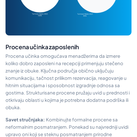
Procena učinka zaposlenih
Procena učinka omogućava menadžerima da izmere
koliko dobro zaposleni na recepciji primenjuju stečeno
znanje iz obuke. Ključna područja obično uključuju
komunikaciju, tačnost prilikom rezervacija, reagovanje u
hitnim situacijama i sposobnost izgradnje odnosa sa
gostima. Strukturisane procene pružaju uvid u prednosti i
otkrivaju oblasti u kojima je potrebna dodatna podrška ili
obuka.
Savet stručnjaka:
Kombinujte formalne procene sa
neformalnim posmatranjem. Ponekad su najvredniji uvidi
upravo oni koji se steknu posmatranjem prirodne