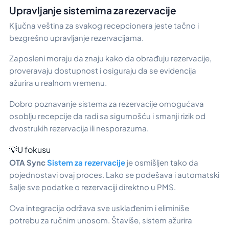
Upravljanje sistemima za rezervacije
Ključna veština za svakog recepcionera jeste tačno i
bezgrešno upravljanje rezervacijama.
Zaposleni moraju da znaju kako da obrađuju rezervacije,
proveravaju dostupnost i osiguraju da se evidencija
ažurira u realnom vremenu.
Dobro poznavanje sistema za rezervacije omogućava
osoblju recepcije da radi sa sigurnošću i smanji rizik od
dvostrukih rezervacija ili nesporazuma.
💡U fokusu
OTA Sync
Sistem za rezervacije
je osmišljen tako da
pojednostavi ovaj proces. Lako se podešava i automatski
šalje sve podatke o rezervaciji direktno u PMS.
Ova integracija održava sve usklađenim i eliminiše
potrebu za ručnim unosom. Štaviše, sistem ažurira