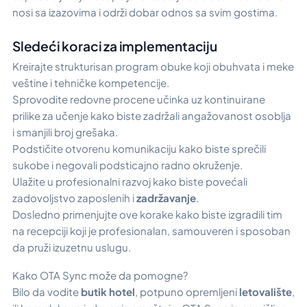
nosi sa izazovima i održi dobar odnos sa svim gostima.
Sledeći koraci za implementaciju
Kreirajte strukturisan program obuke koji obuhvata i meke
veštine i tehničke kompetencije.
Sprovodite redovne procene učinka uz kontinuirane
prilike za učenje kako biste zadržali angažovanost osoblja
i smanjili broj grešaka.
Podstičite otvorenu komunikaciju kako biste sprečili
sukobe i negovali podsticajno radno okruženje.
Ulažite u profesionalni razvoj kako biste povećali
zadovoljstvo zaposlenih i
zadržavanje
.
Dosledno primenjujte ove korake kako biste izgradili tim
na recepciji koji je profesionalan, samouveren i sposoban
da pruži izuzetnu uslugu.
Kako OTA Sync može da pomogne?
Bilo da vodite
butik hotel
, potpuno opremljeni
letovalište
,