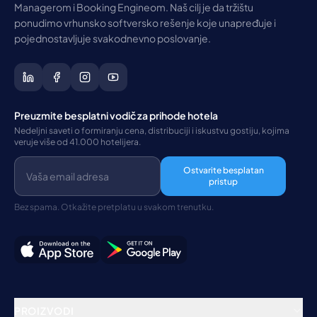
Managerom i Booking Engineom. Naš cilj je da tržištu
ponudimo vrhunsko softversko rešenje koje unapređuje i
pojednostavljuje svakodnevno poslovanje.
Preuzmite besplatni vodič za prihode hotela
Nedeljni saveti o formiranju cena, distribuciji i iskustvu gostiju, kojima
veruje više od 41.000 hotelijera.
Ostvarite besplatan
pristup
Bez spama. Otkažite pretplatu u svakom trenutku.
PROIZVODI