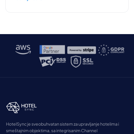
HotelSync je sveobuhvatan sistem za upravljanje hotelima i
smeštajnim objektima, sa integrisanim Channel