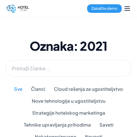
Zakažite demo
Oznaka: 2021
Sve
Članci
Cloud rešenja za ugostiteljstvo
Nove tehnologije u ugostiteljstvu
Strategije hotelskog marketinga
Tehnike upravljanja prihodima
Saveti
Nekategorizovano
Novosti