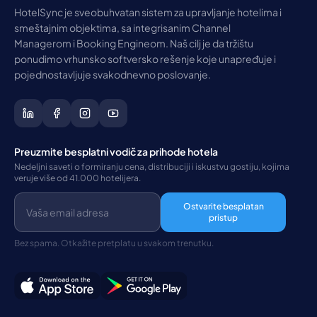
HotelSync je sveobuhvatan sistem za upravljanje hotelima i
smeštajnim objektima, sa integrisanim Channel
Managerom i Booking Engineom. Naš cilj je da tržištu
ponudimo vrhunsko softversko rešenje koje unapređuje i
pojednostavljuje svakodnevno poslovanje.
Preuzmite besplatni vodič za prihode hotela
Nedeljni saveti o formiranju cena, distribuciji i iskustvu gostiju, kojima
veruje više od 41.000 hotelijera.
Ostvarite besplatan
pristup
Bez spama. Otkažite pretplatu u svakom trenutku.