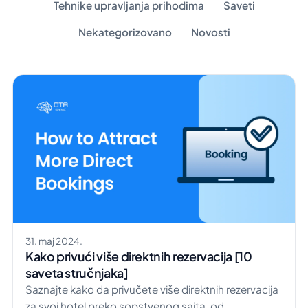
Tehnike upravljanja prihodima
Saveti
Nekategorizovano
Novosti
31. maj 2024.
Kako privući više direktnih rezervacija [10
saveta stručnjaka]
Saznajte kako da privučete više direktnih rezervacija
za svoj hotel preko sopstvenog sajta, od