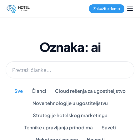
Zakažite demo
Oznaka: ai
Sve
Članci
Cloud rešenja za ugostiteljstvo
Nove tehnologije u ugostiteljstvu
Strategije hotelskog marketinga
Tehnike upravljanja prihodima
Saveti
Nekategorizovano
Novosti