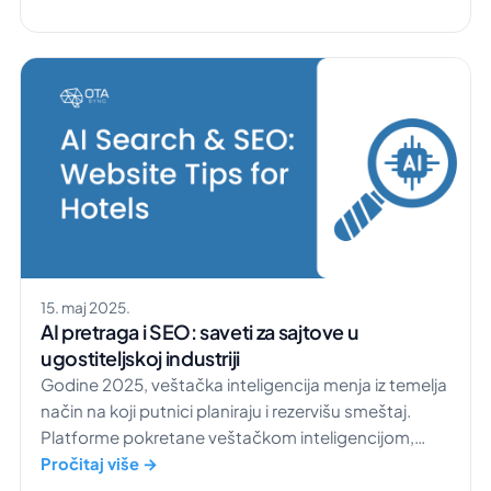
menja to. On transformiše način na koji hoteli vode
prodaju, od sporih, ručnih procesa do munjevito
brzih rezervacija uz pomoć veštačke inteligencije.
Želite da to iskusite lično? Isprobajte […]
15. maj 2025.
AI pretraga i SEO: saveti za sajtove u
ugostiteljskoj industriji
​Godine 2025, veštačka inteligencija menja iz temelja
način na koji putnici planiraju i rezervišu smeštaj.
Platforme pokretane veštačkom inteligencijom,
poput ChatGPT-a i Google-ovog Search
Pročitaj više →
Generative Experience-a (SGE), transformišu