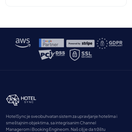
digitalni pejzaž, pružajući korisnicima trenutne,
konverzacijske odgovore umesto tradicionalnih lista
linkova. Ova promena je od velikog značaja za
hotelsku industriju, gde je vidljivost na internetu
ključna za privlačenje […]
HotelSync je sveobuhvatan sistem za upravljanje hotelima i
smeštajnim objektima, sa integrisanim Channel
Managerom i Booking Engineom. Naš cilj je da tržištu