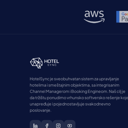
HotelSync je sveobuhvatan sistem za upravljanje
hotelima i smeštajnim objektima, sa integrisanim
Channel Managerom i Booking Engineom. Naš cilj je
da tržištu ponudimo vrhunsko softversko rešenje koj
unapređuje i pojednostavljuje svakodnevno
poslovanje.