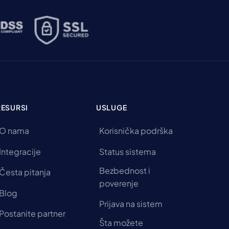
RESURSI
USLUGE
O nama
Korisnička podrška
Integracije
Status sistema
Bezbednost i
Česta pitanja
poverenje
Blog
Prijava na sistem
Postanite partner
Šta možete