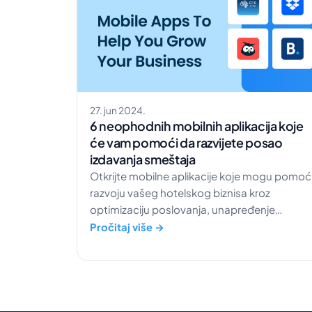
27. jun 2024.
6 neophodnih mobilnih aplikacija koje
će vam pomoći da razvijete posao
izdavanja smeštaja
Otkrijte mobilne aplikacije koje mogu pomoć
razvoju vašeg hotelskog biznisa kroz
optimizaciju poslovanja, unapređenje
iskustva gostiju i maksimizaciju prihoda.
Pročitaj više →