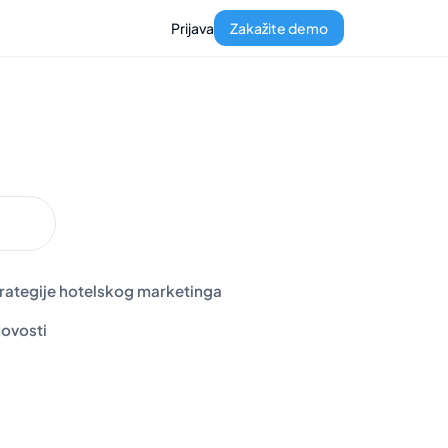
Prijava
Zakažite demo
rategije hotelskog marketinga
ovosti