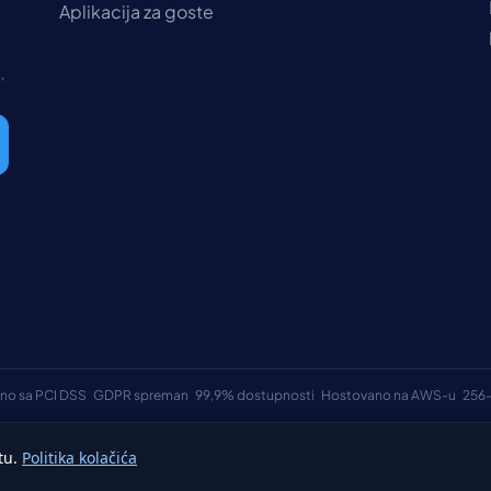
Aplikacija za goste
,
no sa PCI DSS
GDPR spreman
99,9% dostupnosti
Hostovano na AWS-u
256-
tu.
Politika kolačića