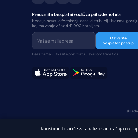
Preuzmite besplatni vodič za prihode hotela
Nedeljni saveti o formiranju cena, distribuciji i iskustvu gostiju
kojima veruje više od 41.000 hotelijera.
Ostvarite
besplatan pristup
Bez spama. Otkažite pretplatu u svakom trenutku.
Usklađe
Koristimo kolačiće za analizu saobraćaja na saj
Srpski
©Autorska prava 2026 HotelSync. Sva prava zadržana.