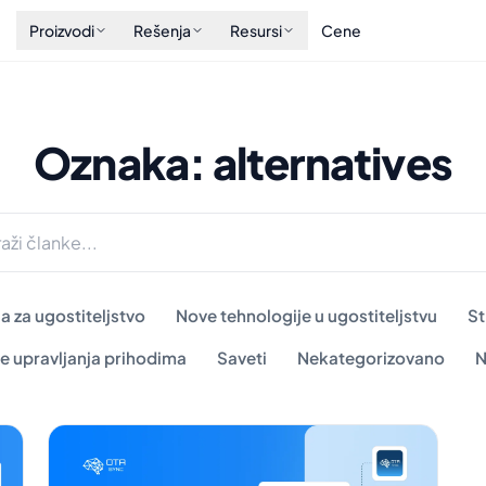
Proizvodi
Rešenja
Resursi
Cene
Oznaka: alternatives
a za ugostiteljstvo
Nove tehnologije u ugostiteljstvu
St
e upravljanja prihodima
Saveti
Nekategorizovano
N