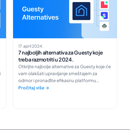
17. april 2024.
7 najboljih alternativa za Guesty koje
treba razmotriti u 2024.
Otkrijte najbolje alternative za Guesty koje će
i
vam olakšati upravljanje smeštajem za
odmor i pronađite efikasnu platformu
prilagođenu vašim potrebama.
Pročitaj više →