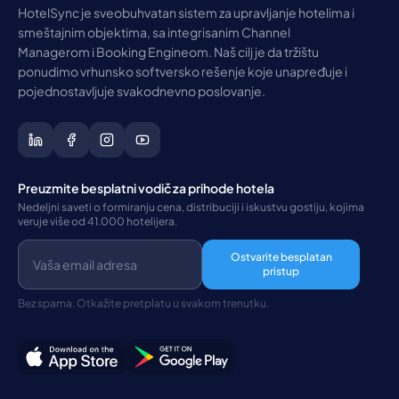
HotelSync je sveobuhvatan sistem za upravljanje hotelima i
smeštajnim objektima, sa integrisanim Channel
Managerom i Booking Engineom. Naš cilj je da tržištu
ponudimo vrhunsko softversko rešenje koje unapređuje i
pojednostavljuje svakodnevno poslovanje.
Preuzmite besplatni vodič za prihode hotela
Nedeljni saveti o formiranju cena, distribuciji i iskustvu gostiju, kojima
veruje više od 41.000 hotelijera.
Ostvarite besplatan
pristup
Bez spama. Otkažite pretplatu u svakom trenutku.