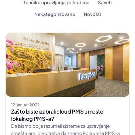
Tehnike upravljanja prihodima
Saveti
Nekategorizovano
Novosti
12. januar 2021.
Zašto biste izabrali cloud PMS umesto
lokalnog PMS-a?
Da bismo bolje razumeli sisteme za upravljanje
smeštajem, prvo treba da znamo koje vrste PMS-a