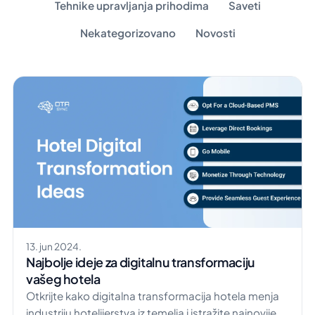
Tehnike upravljanja prihodima
Saveti
Nekategorizovano
Novosti
13. jun 2024.
Najbolje ideje za digitalnu transformaciju
vašeg hotela
Otkrijte kako digitalna transformacija hotela menja
industriju hotelijerstva iz temelja i istražite najnovije