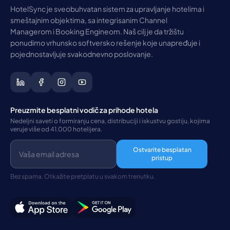
HotelSync je sveobuhvatan sistem za upravljanje hotelima i
smeštajnim objektima, sa integrisanim Channel
Managerom i Booking Engineom. Naš cilj je da tržištu
ponudimo vrhunsko softversko rešenje koje unapređuje i
pojednostavljuje svakodnevno poslovanje.
Preuzmite besplatni vodič za prihode hotela
Nedeljni saveti o formiranju cena, distribuciji i iskustvu gostiju, kojima
veruje više od 41.000 hotelijera.
Ostvarite besplatan
pristup
Bez spama. Otkažite pretplatu u svakom trenutku.