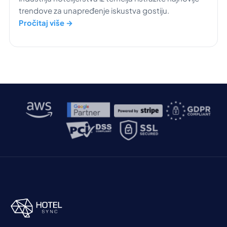
trendove za unapređenje iskustva gostiju.
Pročitaj više →