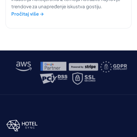
trendove za unapređenje iskustva gostiju.
Pročitaj više →