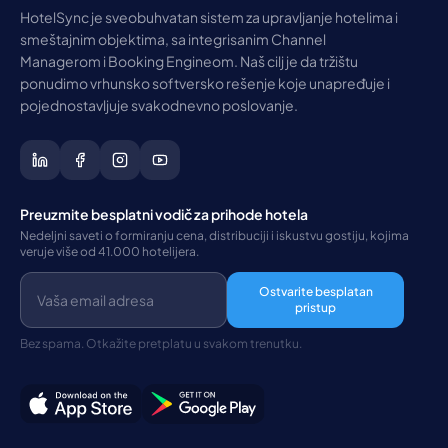
HotelSync je sveobuhvatan sistem za upravljanje hotelima i
smeštajnim objektima, sa integrisanim Channel
Managerom i Booking Engineom. Naš cilj je da tržištu
ponudimo vrhunsko softversko rešenje koje unapređuje i
pojednostavljuje svakodnevno poslovanje.
Preuzmite besplatni vodič za prihode hotela
Nedeljni saveti o formiranju cena, distribuciji i iskustvu gostiju, kojima
veruje više od 41.000 hotelijera.
Ostvarite besplatan
pristup
Bez spama. Otkažite pretplatu u svakom trenutku.