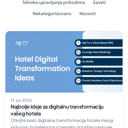
Tehnike upravljanja prihodima
Saveti
Nekategorizovano
Novosti
13. jun 2024.
Najbolje ideje za digitalnu transformaciju
vašeg hotela
Otkrijte kako digitalna transformacija hotela menja
industriju hotelijerstva iz temelja i istražite najnovije