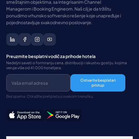
smeštajnim objektima, sa integrisanim Channel
Managerom i Booking Engineom. Naš cilj je da tržištu
ponudimo vrhunsko softversko rešenje koje unapređuje i
pojednostavljuje svakodnevno poslovanje.
Preuzmite besplatni vodič za prihode hotela
Nedeljni saveti o formiranju cena, distribuciji i iskustvu gostiju, kojima
veruje više od 41.000 hotelijera.
Ostvarite besplatan
pristup
Bez spama. Otkažite pretplatu u svakom trenutku.