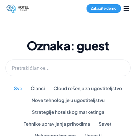
Zakažite demo
Oznaka: guest
Sve
Članci
Cloud rešenja za ugostiteljstvo
Nove tehnologije u ugostiteljstvu
Strategije hotelskog marketinga
Tehnike upravljanja prihodima
Saveti
Nekategorizovano
Novosti