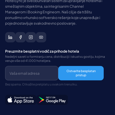
HotelSync je sveobuhvatan sistem za upravljanje hotelima i
smeštajnim objektima, sa integrisanim Channel
Managerom i Booking Engineom. Naš cilj je da tržištu
ponudimo vrhunsko softversko rešenje koje unapređuje i
pojednostavljuje svakodnevno poslovanje.
Preuzmite besplatni vodič za prihode hotela
Nedeljni saveti o formiranju cena, distribuciji i iskustvu gostiju, kojima
veruje više od 41.000 hotelijera.
Ostvarite besplatan
pristup
Bez spama. Otkažite pretplatu u svakom trenutku.