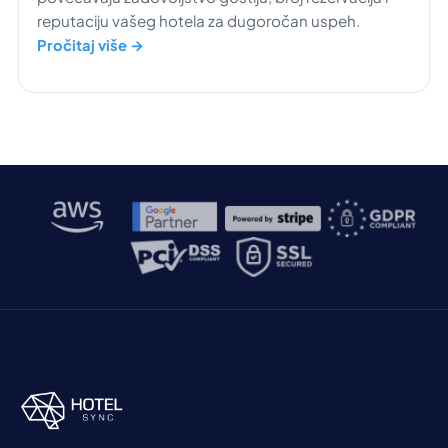
reputaciju vašeg hotela za dugoročan uspeh.
Pročitaj više →