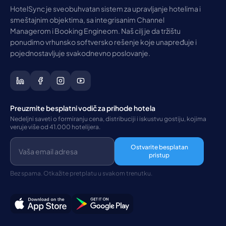
HotelSync je sveobuhvatan sistem za upravljanje hotelima i
smeštajnim objektima, sa integrisanim Channel
Managerom i Booking Engineom. Naš cilj je da tržištu
ponudimo vrhunsko softversko rešenje koje unapređuje i
pojednostavljuje svakodnevno poslovanje.
Preuzmite besplatni vodič za prihode hotela
Nedeljni saveti o formiranju cena, distribuciji i iskustvu gostiju, kojima
veruje više od 41.000 hotelijera.
Ostvarite besplatan
pristup
Bez spama. Otkažite pretplatu u svakom trenutku.