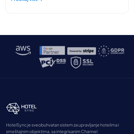
HotelSync je sveobuhvatan sistem za upravljanje hotelima i
smeštajnim objektima, sa integrisanim Channel