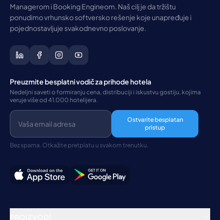
Managerom i Booking Engineom. Naš cilj je da tržištu
ponudimo vrhunsko softversko rešenje koje unapređuje i
pojednostavljuje svakodnevno poslovanje.
Preuzmite besplatni vodič za prihode hotela
Nedeljni saveti o formiranju cena, distribuciji i iskustvu gostiju, kojima
veruje više od 41.000 hotelijera.
Ostvarite besplatan
pristup
Bez spama. Otkažite pretplatu u svakom trenutku.
PROIZVODI