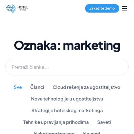
Zakažite demo
Oznaka: marketing
Sve
Članci
Cloud rešenja za ugostiteljstvo
Nove tehnologije u ugostiteljstvu
Strategije hotelskog marketinga
Tehnike upravljanja prihodima
Saveti
Nekategorizovano
Novosti