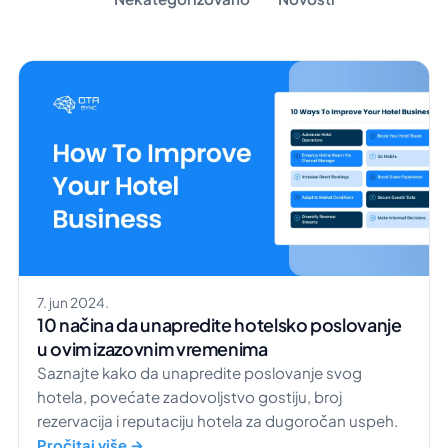
7. jun 2024.
10 načina da unapredite hotelsko poslovanje
u ovim izazovnim vremenima
Saznajte kako da unapredite poslovanje svog
hotela, povećate zadovoljstvo gostiju, broj
rezervacija i reputaciju hotela za dugoročan uspeh.
Pročitaj više →