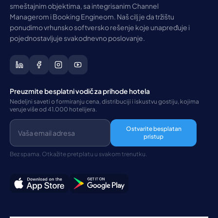
smeštajnim objektima, sa integrisanim Channel
Managerom i Booking Engineom. Naš cilj je da tržištu
ponudimo vrhunsko softversko rešenje koje unapređuje i
pojednostavljuje svakodnevno poslovanje.
Preuzmite besplatni vodič za prihode hotela
Nedeljni saveti o formiranju cena, distribuciji i iskustvu gostiju, kojima
veruje više od 41.000 hotelijera.
Ostvarite besplatan
pristup
Bez spama. Otkažite pretplatu u svakom trenutku.