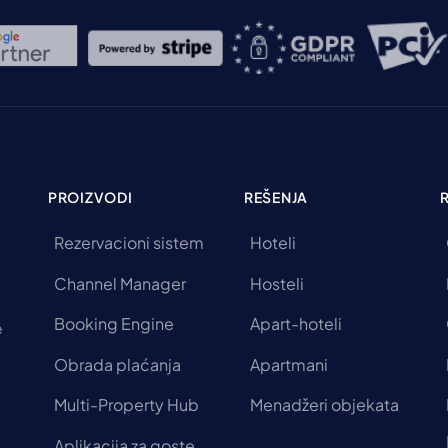
resorta […]
PROIZVODI
REŠENJA
Rezervacioni sistem
Hoteli
Channel Manager
Hosteli
Booking Engine
Apart-hoteli
e
Obrada plaćanja
Apartmani
Multi-Property Hub
Menadžeri objekata
Aplikacija za goste