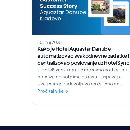
30. maj 2025.
Kako je Hotel Aquastar Danube
automatizovao svakodnevne zadatke i
centralizovao poslovanje uz HotelSync
U HotelSync-u ne nudimo samo softver, mi
pomažemo hotelima da rastu i uspevaju.
Uvek nam je zadovoljstvo da čujemo od
naših klijenata kako koriste naše alate da bi
Pročitaj više →
lakše upravljali hotelom, brže radili i pružili
bolju uslugu gostima. Jedna sjajna priča o
uspehu stiže iz Hotela Aquastar Danube,
prelepog hotela u Kladovu koji je […]