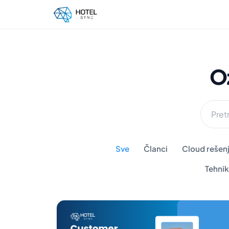
O
Sve
Članci
Cloud rešenj
Tehnik