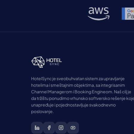
HotelSync je sveobuhvatan sistem za upravljanje
hotelima i smeštajnim objektima, sa integrisanim
Channel Managerom i Booking Engineom. Naš cilj je
da tržištu ponudimo vrhunsko softversko rešenje koj
unapređuje i pojednostavljuje svakodnevno
poslovanje.