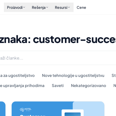
Proizvodi
Rešenja
Resursi
Cene
znaka: customer-succe
a za ugostiteljstvo
Nove tehnologije u ugostiteljstvu
St
e upravljanja prihodima
Saveti
Nekategorizovano
N