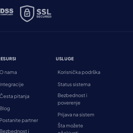
RESURSI
USLUGE
O nama
Korisnička podrška
Integracije
Status sistema
Bezbednost i
Česta pitanja
poverenje
Blog
Prijava na sistem
Postanite partner
Šta možete
Bezbednost i
očekivati