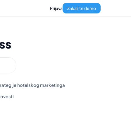
Prijava
Zakažite demo
ss
rategije hotelskog marketinga
ovosti