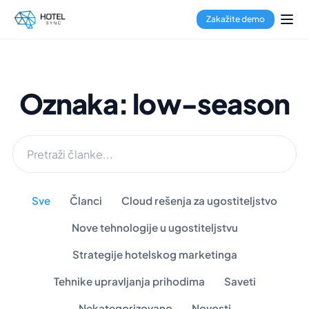
Zakažite demo
Oznaka: low-season
Sve
Članci
Cloud rešenja za ugostiteljstvo
Nove tehnologije u ugostiteljstvu
Strategije hotelskog marketinga
Tehnike upravljanja prihodima
Saveti
Nekategorizovano
Novosti