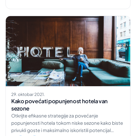
Kada dođe mirna sezona, prihodi hotela počinju da
opadaju. Većina generalnih menadžera u
hotelijerskoj industriji zna […]
29. oktobar 2021.
Kako povećati popunjenost hotela van
sezone
Otkrijte efikasne strategije za povećanje
popunjenosti hotela tokom niske sezone kako biste
privukli goste i maksimalno iskoristili potencijal