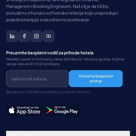
Managerom i Booking Engineom. Naš cilj je da tržištu
ponudimo vrhunsko softversko rešenje koje unapređuje i
pojednostavljuje svakodnevno poslovanje.
Preuzmite besplatni vodič za prihode hotela
Nedeljni saveti o formiranju cena, distribuciji i iskustvu gostiju, kojima
veruje više od 41.000 hotelijera.
Ostvarite besplatan
pristup
Bez spama. Otkažite pretplatu u svakom trenutku.