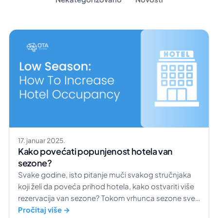
17. januar 2025.
Kako povećati popunjenost hotela van
sezone?
Svake godine, isto pitanje muči svakog stručnjaka
koji želi da poveća prihod hotela, kako ostvariti više
rezervacija van sezone? Tokom vrhunca sezone sve
funkcioniše odlično, popunjenost hotela je visoka.
Pročitaj više →