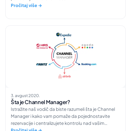
Pročitaj više →
3. avgust 2020.
Šta je Channel Manager?
Istražite naš vodič da biste razumeli šta je Channel
Manager i kako vam pomaže da pojednostavite
rezervacije i centralizujete kontrolu nad vašim
hotelom.
Pročitaj više →