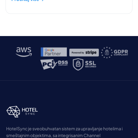
HotelSync je sveobuhvatan sistem za upravljanje hotelima i
smeštajnim objektima, sa integrisanim Channel