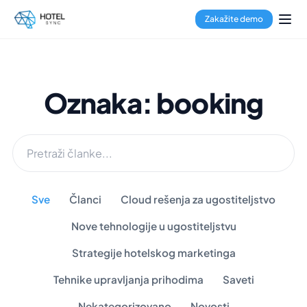
Zakažite demo
Oznaka: booking
Sve
Članci
Cloud rešenja za ugostiteljstvo
Nove tehnologije u ugostiteljstvu
Strategije hotelskog marketinga
Tehnike upravljanja prihodima
Saveti
Nekategorizovano
Novosti