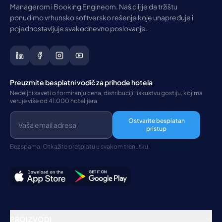
Managerom i Booking Engineom. Naš cilj je da tržištu
ponudimo vrhunsko softversko rešenje koje unapređuje i
pojednostavljuje svakodnevno poslovanje.
Preuzmite besplatni vodič za prihode hotela
Nedeljni saveti o formiranju cena, distribuciji i iskustvu gostiju, kojima
veruje više od 41.000 hotelijera.
Ostvarite besplatan
pristup
Bez spama. Otkažite pretplatu u svakom trenutku.
PROIZVODI