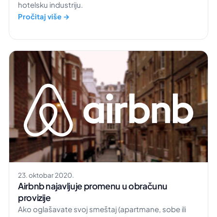
hotelsku industriju.
Pročitaj više →
23. oktobar 2020.
Airbnb najavljuje promenu u obračunu
provizije
Ako oglašavate svoj smeštaj (apartmane, sobe ili