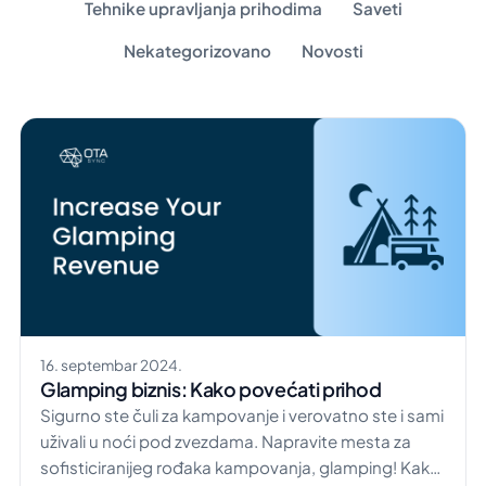
Tehnike upravljanja prihodima
Saveti
Nekategorizovano
Novosti
16. septembar 2024.
Glamping biznis: Kako povećati prihod
Sigurno ste čuli za kampovanje i verovatno ste i sami
uživali u noći pod zvezdama. Napravite mesta za
sofisticiranijeg rođaka kampovanja, glamping! Kako