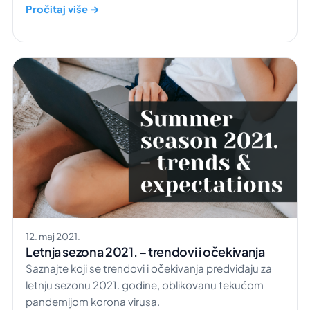
maksimizaciju prihoda.
Pročitaj više →
12. maj 2021.
Letnja sezona 2021. – trendovi i očekivanja
Saznajte koji se trendovi i očekivanja predviđaju za
letnju sezonu 2021. godine, oblikovanu tekućom
pandemijom korona virusa.