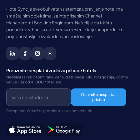
HotelSync je sveobuhvatan sistem za upravljanje hotelima i
smeštajnim objektima, sa integrisanim Channel
Managerom i Booking Engineom. Naš cilj je da tržištu
ponudimo vrhunsko softversko rešenje koje unapređuje i
pojednostavljuje svakodnevno poslovanje.
Preuzmite besplatni vodič za prihode hotela
Nedeljni saveti o formiranju cena, distribuciji i iskustvu gostiju, kojima
veruje više od 41.000 hotelijera.
Ostvarite besplatan
pristup
Bez spama. Otkažite pretplatu u svakom trenutku.